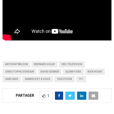
ANTHONY WILSON
BERNARD GOLAY
CBS TELEVISION
CHRISTOPHE DORDAIN
DAVID GERBER
GLENN FORD
RICK HUSKY
SAM CADE
SAMEDI EST À VOUS
TÉLÉ POCHE
TF1
PARTAGER
1