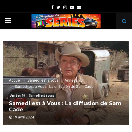
Facebook
Twitter
Instagram
Youtube
Email
PRIMARY
MENU
Accueil
Samedi est à vous
Années 70
Samedi est à Vous : La diffusion de Sam Cade
Années 70
Samedi est à vous
Samedi est à Vous : La diffusion de Sam
Cade
19 avril 2024