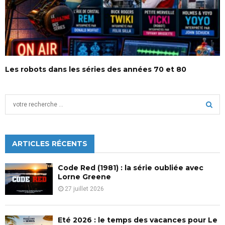
Les robots dans les séries des années 70 et 80
S
e
a
S
r
c
ARTICLES RÉCENTS
E
h
f
A
Code Red (1981) : la série oubliée avec
o
Lorne Greene
r
R
27 juillet 2026
:
C
Eté 2026 : le temps des vacances pour Le
H