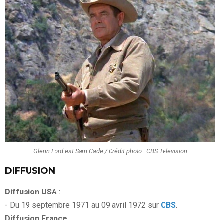
Glenn Ford est Sam Cade / Crédit photo : CBS Television
DIFFUSION
Diffusion USA
:
- Du 19 septembre 1971 au 09 avril 1972 sur
CBS
.
Diffusion France
: