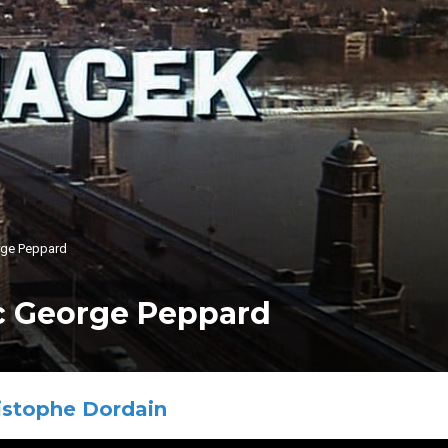
rge Peppard
ec George Peppard
istophe Dordain