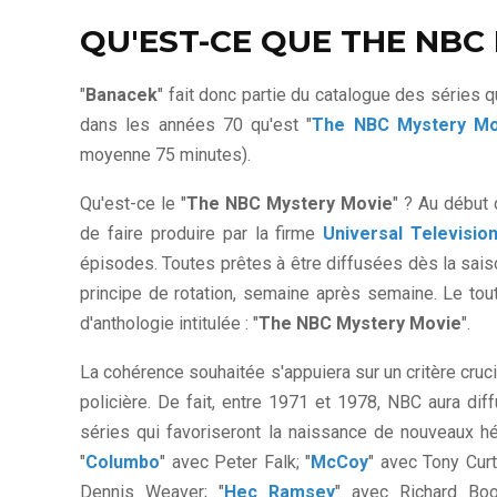
QU'EST-CE QUE THE NBC
"
Banacek
" fait donc partie du catalogue des séries 
dans les années 70 qu'est "
The NBC Mystery Mo
moyenne 75 minutes).
Qu'est-ce le "
The NBC Mystery Movie
" ? Au début
de faire produire par la firme
Universal Televisio
épisodes. Toutes prêtes à être diffusées dès la saiso
principe de rotation, semaine après semaine. Le to
d'anthologie intitulée : "
The NBC Mystery Movie
".
La cohérence souhaitée s'appuiera sur un critère cr
policière. De fait, entre 1971 et 1978, NBC aura d
séries qui favoriseront la naissance de nouveaux h
"
Columbo
" avec Peter Falk; "
McCoy
" avec Tony Curti
Dennis Weaver; "
Hec Ramsey
" avec Richard Boo