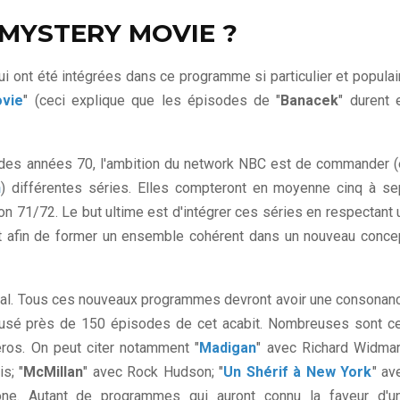
 MYSTERY MOVIE ?
qui ont été intégrées dans ce programme si particulier et populai
vie
" (ceci explique que les épisodes de "
Banacek
" durent 
 des années 70, l'ambition du network NBC est de commander (
n
) différentes séries. Elles compteront en moyenne cinq à se
n 71/72. Le but ultime est d'intégrer ces séries en respectant 
ut afin de former un ensemble cohérent dans un nouveau conce
ucial. Tous ces nouveaux programmes devront avoir une consonan
iffusé près de 150 épisodes de cet acabit. Nombreuses sont c
éros. On peut citer notamment "
Madigan
" avec Richard Widmar
s; "
McMillan
" avec Rock Hudson; "
Un Shérif à New York
" av
ne. Autant de programmes qui auront connu la faveur d'u