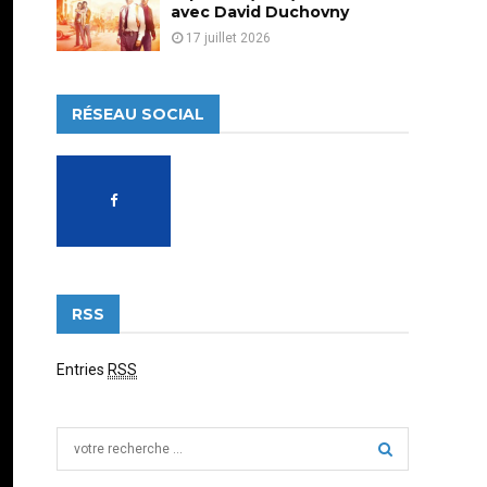
avec David Duchovny
17 juillet 2026
RÉSEAU SOCIAL
RSS
Entries
RSS
S
e
a