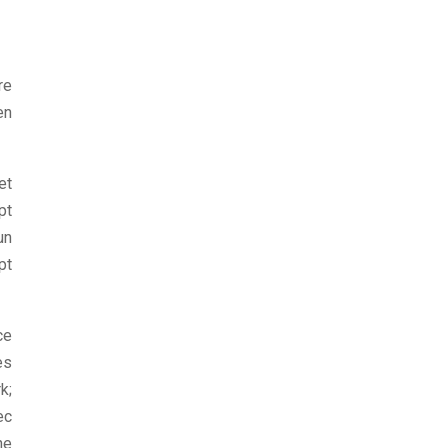
re
en
et
pt
un
pt
ce
es
k;
ec
ne