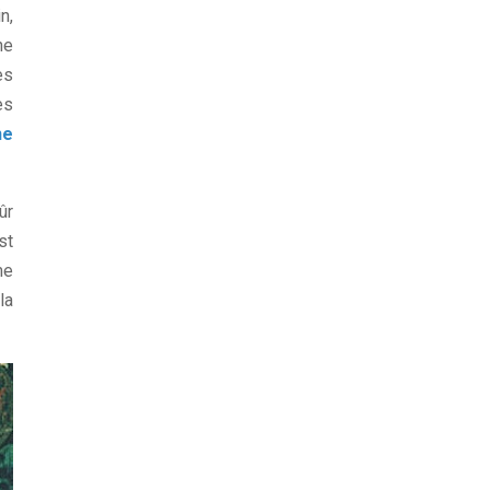
n,
ne
es
es
ne
ûr
st
me
la