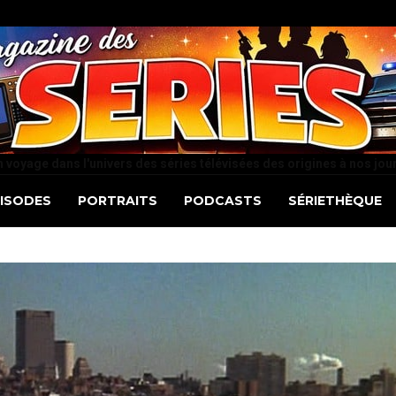
 voyage dans l'univers des séries télévisées des origines à nos jou
PISODES
PORTRAITS
PODCASTS
SÉRIETHÈQUE