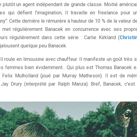
plutôt un agent indépendant de grande classe. Moitié américai
s qui défient l'imagination, Il travaille en freelance pour u
". Cette dernière le rémunère à hauteur de 10 % de la valeur d
té met régulièrement Banacek en concurrence avec ses propr
urs régulièrement dans cette série : Carlie Kirkland (
Christi
i jalousent quelque peu Banacek.
 Il roule en limousine avec chauffeur. Il manifeste un goût très s
olies femmes bien évidemment... Qui plus est Thomas Banacek e
lé Felix Mulholland (joué par Murray Matheson). Il est de mê
Jay Drury (interprété par Ralph Manza). Bref, Banacek, c'est 