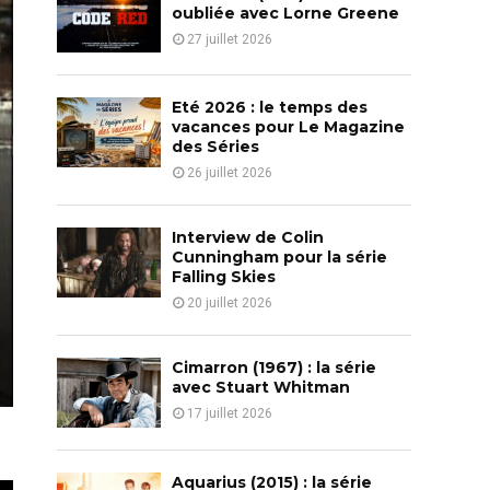
o
oubliée avec Lorne Greene
r
R
27 juillet 2026
:
C
Eté 2026 : le temps des
H
vacances pour Le Magazine
des Séries
26 juillet 2026
Interview de Colin
Cunningham pour la série
Falling Skies
20 juillet 2026
Cimarron (1967) : la série
avec Stuart Whitman
17 juillet 2026
Aquarius (2015) : la série