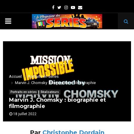
Facebook
Twitter
Instagram
Youtube
Email
PRIMARY
MENU
Accueil
Portraits en séries
Marvin J. Chomsky : biographie et filmographie
Portraits en séries
Réalisateurs
Marvin J. Chomsky : biographie et
filmographie
18 juillet 2022
Par
Christophe Dordain