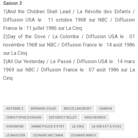
Saison 3
1)And the Children Shall Lead / La Révolte des Enfants /
Diffusion USA le : 11 octobre 1968 sur NBC / Diffusion
France le : 11 juillet 1986 sur La Cinq
2)Day of the Dove / La Colombe / Diffusion USA le : 01
novembre 1968 sur NBC / Diffusion France le : 14 août 1986
sur La Cinq
3)All Our Yesterday / Le Passé / Diffusion USA le : 14 mars
1969 sur NBC / Diffusion France le : 07 août 1986 sur La
Cinq
ANTENNE 2
BERNARD GOLAY
BRUCE LANSBURY
CANNON
CHRISTOPHE DORDAIN
DEFOREST KELLEY
GREG MORRIS
GUNSMOKE
HAWAÏ POLICE D'ETAT
LA CINQ
LA UNE EST À VOUS
LE MAGICIEN
LEONARD KATZMAN
LEONARD NIMOY