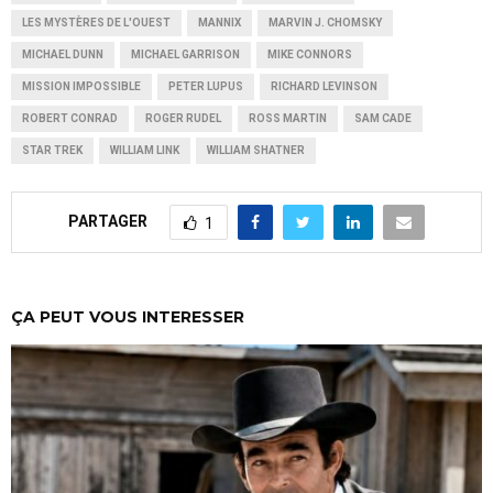
LES MYSTÈRES DE L'OUEST
MANNIX
MARVIN J. CHOMSKY
MICHAEL DUNN
MICHAEL GARRISON
MIKE CONNORS
MISSION IMPOSSIBLE
PETER LUPUS
RICHARD LEVINSON
ROBERT CONRAD
ROGER RUDEL
ROSS MARTIN
SAM CADE
STAR TREK
WILLIAM LINK
WILLIAM SHATNER
PARTAGER
1
ÇA PEUT VOUS INTERESSER