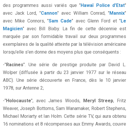
des programmes aussi variés que "
Hawaï Police d'Etat
"
avec Jack Lord, "
Cannon
" avec William Conrad, "
Mannix
"
avec Mike Connors, "
Sam Cade
" avec Glenn Ford et "
Le
Magicien
" avec Bill Bixby. La fin de cette décennie est
marquée par son formidable travail sur deux programmes
exemplaires de la qualité atteinte par la télévision américaine
lorsqu'elle s'en donne des moyens plus que conséquents :
-"
Racines
". Une série de prestige produite par David L.
Wolper (diffusée à partir du 23 janvier 1977 sur le réseau
ABC). Une série découverte en France, dès le 10 janvier
1978, sur Antenne 2;
-"
Holocauste
", avec James Woods,
Meryl Streep
, Fritz
Weaver, Joseph Bottoms, Sam Wanamaker, Robert Stephens,
Michael Moriarty et Ian Holm. Cette série TV, qui aura obtenu
16 nominations et 8 récompenses aux Emmy Awards, couvre