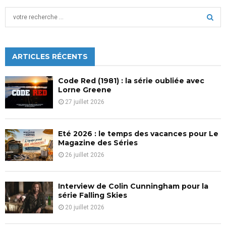
S
e
a
S
r
c
ARTICLES RÉCENTS
E
h
f
A
Code Red (1981) : la série oubliée avec
o
Lorne Greene
r
R
27 juillet 2026
:
C
Eté 2026 : le temps des vacances pour Le
H
Magazine des Séries
26 juillet 2026
Interview de Colin Cunningham pour la
série Falling Skies
20 juillet 2026