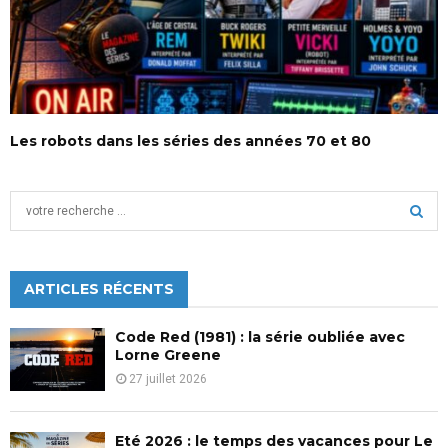
Les robots dans les séries des années 70 et 80
S
e
a
S
r
c
ARTICLES RÉCENTS
E
h
f
A
Code Red (1981) : la série oubliée avec
o
Lorne Greene
r
R
27 juillet 2026
:
C
Eté 2026 : le temps des vacances pour Le