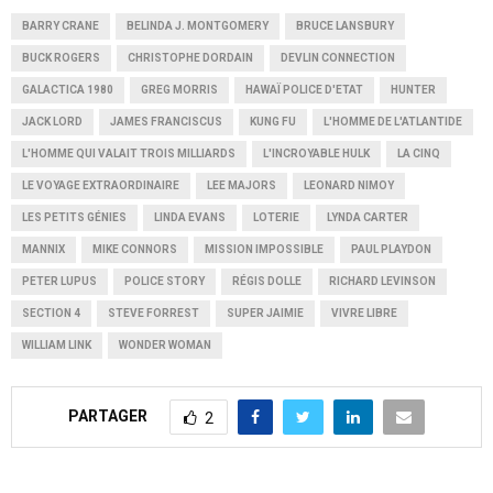
BARRY CRANE
BELINDA J. MONTGOMERY
BRUCE LANSBURY
BUCK ROGERS
CHRISTOPHE DORDAIN
DEVLIN CONNECTION
GALACTICA 1980
GREG MORRIS
HAWAÏ POLICE D'ETAT
HUNTER
JACK LORD
JAMES FRANCISCUS
KUNG FU
L'HOMME DE L'ATLANTIDE
L'HOMME QUI VALAIT TROIS MILLIARDS
L'INCROYABLE HULK
LA CINQ
LE VOYAGE EXTRAORDINAIRE
LEE MAJORS
LEONARD NIMOY
LES PETITS GÉNIES
LINDA EVANS
LOTERIE
LYNDA CARTER
MANNIX
MIKE CONNORS
MISSION IMPOSSIBLE
PAUL PLAYDON
PETER LUPUS
POLICE STORY
RÉGIS DOLLE
RICHARD LEVINSON
SECTION 4
STEVE FORREST
SUPER JAIMIE
VIVRE LIBRE
WILLIAM LINK
WONDER WOMAN
PARTAGER
2