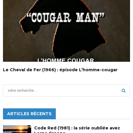
Le Cheval de Fer (1966) : épisode L’homme-cougar
S
e
a
S
r
c
ARTICLES RÉCENTS
E
h
f
A
Code Red (1981) : la série oubliée avec
o