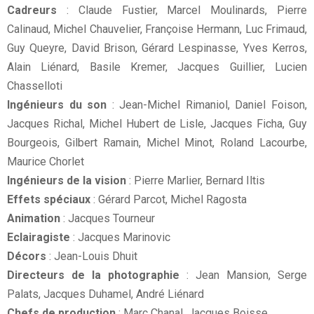
Cadreurs
: Claude Fustier, Marcel Moulinards, Pierre
Calinaud, Michel Chauvelier, Françoise Hermann, Luc Frimaud,
Guy Queyre, David Brison, Gérard Lespinasse, Yves Kerros,
Alain Liénard, Basile Kremer, Jacques Guillier, Lucien
Chasselloti
Ingénieurs du son
: Jean-Michel Rimaniol, Daniel Foison,
Jacques Richal, Michel Hubert de Lisle, Jacques Ficha, Guy
Bourgeois, Gilbert Ramain, Michel Minot, Roland Lacourbe,
Maurice Chorlet
Ingénieurs de la vision
: Pierre Marlier, Bernard Iltis
Effets spéciaux
: Gérard Parcot, Michel Ragosta
Animation
: Jacques Tourneur
Eclairagiste
: Jacques Marinovic
Décors
: Jean-Louis Dhuit
Directeurs de la photographie
: Jean Mansion, Serge
Palats, Jacques Duhamel, André Liénard
Chefs de production
: Marc Chanal, Jacques Boisse