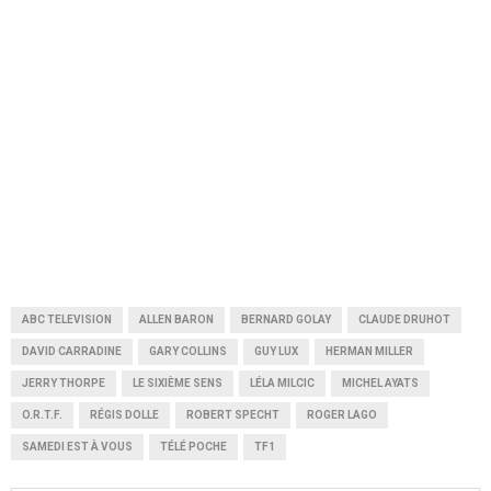
ABC TELEVISION
ALLEN BARON
BERNARD GOLAY
CLAUDE DRUHOT
DAVID CARRADINE
GARY COLLINS
GUY LUX
HERMAN MILLER
JERRY THORPE
LE SIXIÈME SENS
LÉLA MILCIC
MICHEL AYATS
O.R.T.F.
RÉGIS DOLLE
ROBERT SPECHT
ROGER LAGO
SAMEDI EST À VOUS
TÉLÉ POCHE
TF1