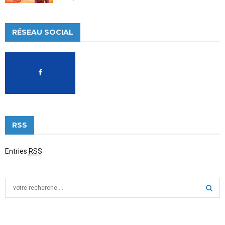
RÉSEAU SOCIAL
RSS
Entries
RSS
S
e
a
S
r