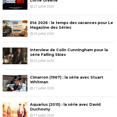
Lorne Greene
r
R
27 juillet 2026
:
C
Eté 2026 : le temps des vacances pour Le
H
Magazine des Séries
26 juillet 2026
Interview de Colin Cunningham pour la
série Falling Skies
20 juillet 2026
Cimarron (1967) : la série avec Stuart
Whitman
17 juillet 2026
Aquarius (2015) : la série avec David
Duchovny
17 juillet 2026