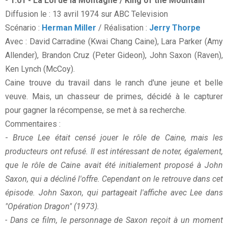
-
1.01 - La Loi de la Montagne / King of the Mountain
Diffusion le : 13 avril 1974 sur ABC Television
Scénario :
Herman Miller
/ Réalisation :
Jerry Thorpe
Avec : David Carradine (Kwai Chang Caine), Lara Parker (Amy
Allender), Brandon Cruz (Peter Gideon), John Saxon (Raven),
Ken Lynch (McCoy).
Caine trouve du travail dans le ranch d'une jeune et belle
veuve. Mais, un chasseur de primes, décidé à le capturer
pour gagner la récompense, se met à sa recherche.
Commentaires :
-
Bruce Lee était censé jouer le rôle de Caine, mais les
producteurs ont refusé. Il est intéressant de noter, également,
que le rôle de Caine avait été initialement proposé à John
Saxon, qui a décliné l'offre. Cependant on le retrouve dans cet
épisode. John Saxon, qui partageait l'affiche avec Lee dans
"Opération Dragon" (1973).
- Dans ce film, le personnage de Saxon reçoit à un moment