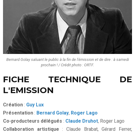
Bernard Golay saluant le public à la fin de l'émission et de dire : à samedi
prochain ! / Crédit photo : ORTF.
FICHE TECHNIQUE DE
L'EMISSION
Création
:
Guy Lux
Présentation
:
Bernard Golay
,
Roger Lago
Co-producteurs délégués
:
Claude Druhot
, Roger Lago
Collaboration artistique
: Claude Brabat, Gérard Ferrer,