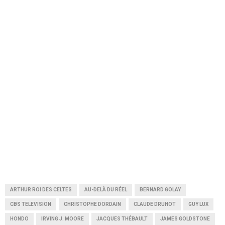
ARTHUR ROI DES CELTES
AU-DELÀ DU RÉEL
BERNARD GOLAY
CBS TELEVISION
CHRISTOPHE DORDAIN
CLAUDE DRUHOT
GUY LUX
HONDO
IRVING J. MOORE
JACQUES THÉBAULT
JAMES GOLDSTONE