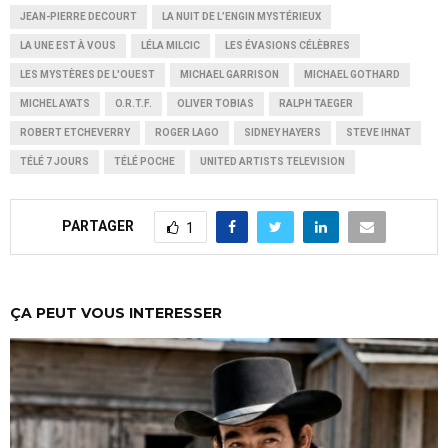
JEAN-PIERRE DECOURT
LA NUIT DE L’ENGIN MYSTÉRIEUX
LA UNE EST À VOUS
LÉLA MILCIC
LES ÉVASIONS CÉLÈBRES
LES MYSTÈRES DE L'OUEST
MICHAEL GARRISON
MICHAEL GOTHARD
MICHEL AYATS
O.R.T.F.
OLIVER TOBIAS
RALPH TAEGER
ROBERT ETCHEVERRY
ROGER LAGO
SIDNEY HAYERS
STEVE IHNAT
TÉLÉ 7 JOURS
TÉLÉ POCHE
UNITED ARTISTS TELEVISION
PARTAGER
1
ÇA PEUT VOUS INTERESSER