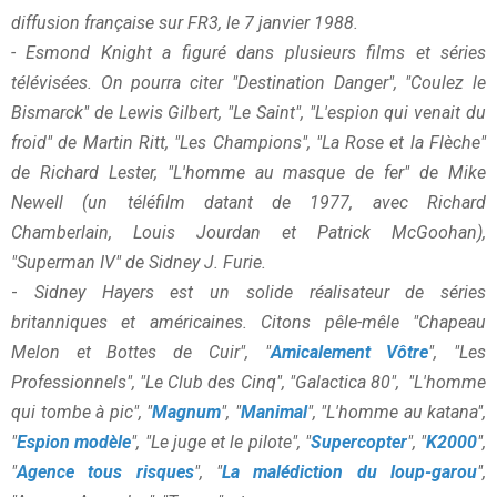
diffusion française sur FR3, le 7 janvier 1988.
-
Esmond Knight a figuré dans plusieurs films et séries
télévisées. On pourra citer "Destination Danger", "Coulez le
Bismarck" de Lewis Gilbert, "Le Saint", "L'espion qui venait du
froid" de Martin Ritt, "Les Champions", "La Rose et la Flèche"
de Richard Lester, "L'homme au masque de fer" de Mike
Newell (un téléfilm datant de 1977, avec Richard
Chamberlain, Louis Jourdan et Patrick McGoohan),
"Superman IV" de Sidney J. Furie.
-
Sidney Hayers est un solide réalisateur de séries
britanniques et américaines. Citons pêle-mêle "Chapeau
Melon et Bottes de Cuir", "
Amicalement Vôtre
", "Les
Professionnels", "Le Club des Cinq", "Galactica 80", "L'homme
qui tombe à pic", "
Magnum
", "
Manimal
", "L'homme au katana",
"
Espion modèle
", "Le juge et le pilote", "
Supercopter
", "
K2000
",
"
Agence tous risques
", "
La malédiction du loup-garou
",