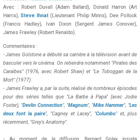
Avec : Robert Duvall (Adam Ballard), Donald Harron (Art
Harris),
Steve Ihnat
(Lieutenant Philip Minns), Dee Pollock
(Francis Hadley), Ivan Dixon (Sergent James Conover),
James Frawley (Robert Renaldo).
Commentaires :
- James Golstone a débuté sa carrière à la télévision avant de
basculer vers le cinéma. On retiendra notamment "Pirates des
Caraïbes" (1976, avec Robert Shaw) et "Le Toboggan de la
Mort" (1977).
- James Frawley a, par la suite, réalisé de nombreux épisodes
pour des séries telles que "La Barbe à Papa" (avec Jodie
Foster), "
Devlin Connection
", "
Magnum
", "
Mike Hammer
", "
Les
deux font la paire
", "Cagney et Lacey", "
Columbo
" et, plus
récemment, "Grey's Anatomy".
- Au moment de la diffusion, Bernard Golay insista