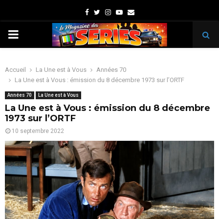
Facebook
Twitter
Instagram
Youtube
Email
PRIMARY
MENU
Accueil
La Une est à Vous
Années 70
La Une est à Vous : émission du 8 décembre 1973 sur l’ORTF
Années 70
La Une est à Vous
La Une est à Vous : émission du 8 décembre
1973 sur l’ORTF
10 septembre 2022