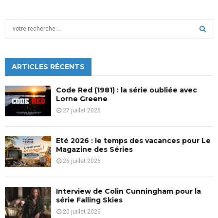
S
e
a
S
r
c
ARTICLES RÉCENTS
E
h
f
A
Code Red (1981) : la série oubliée avec
o
Lorne Greene
r
R
27 juillet 2026
:
C
Eté 2026 : le temps des vacances pour Le
H
Magazine des Séries
26 juillet 2026
Interview de Colin Cunningham pour la
série Falling Skies
20 juillet 2026