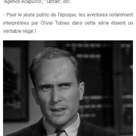
"Agence Acapulco", "Tarzan", etc.
- Pour le jeune public de l’époque, les aventures notamment
interprétées par Oliver Tobias dans cette série étaient un
véritable régal !