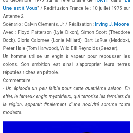
08 décembre 1973 sur la 1ère chaîne de l'
ORTF
dans "
La
Une est à Vous
" / Rediffusion France le : 10 juillet 1975 sur
Antenne 2
Scénario : Calvin Clements, Jr / Réalisation :
Irving J. Moore
Avec : Floyd Patterson (Lyle Dixon), Simon Scott (Theodore
Bock), Gloria Calomee (Lonie Millard), Bart LaRue (Maddox),
Peter Hale (Tom Harwood), Wild Bill Reynolds (Geezer).
Un homme utilise un engin à vapeur pour repousser les
colons. Son ambition est ainsi s'approprier leurs terres
réputées riches en pétrole...
Commentaire :
- Un épisode un peu faible pour cette quatrième saison. En
effet, le fameux engin mystérieux, qui terrorise les fermiers de
la région, apparaît finalement d'une nocivité somme toute
modeste.