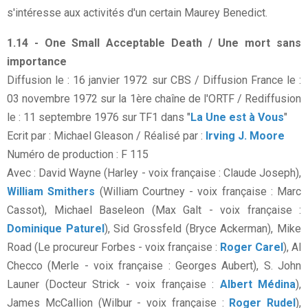
s'intéresse aux activités d'un certain Maurey Benedict.
1.14 - One Small Acceptable Death / Une mort sans
importance
Diffusion le : 16 janvier 1972 sur CBS / Diffusion France le :
03 novembre 1972 sur la 1ère chaîne de l'ORTF / Rediffusion
le : 11 septembre 1976 sur TF1 dans "
La Une est à Vous
"
Ecrit par : Michael Gleason / Réalisé par :
Irving J. Moore
Numéro de production : F 115
Avec : David Wayne (Harley - voix française : Claude Joseph),
William Smithers
(William Courtney - voix française : Marc
Cassot), Michael Baseleon (Max Galt - voix française :
Dominique Paturel
), Sid Grossfeld (Bryce Ackerman), Mike
Road (Le procureur Forbes - voix française :
Roger Carel
), Al
Checco (Merle - voix française : Georges Aubert), S. John
Launer (Docteur Strick - voix française :
Albert Médina
),
James McCallion (Wilbur - voix française :
Roger Rudel
),