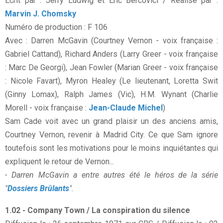
Ecrit par : Jerry Ludwig et Eric Bercovici / Réalisé par :
Marvin J. Chomsky
Numéro de production : F 106
Avec : Darren McGavin (Courtney Vernon - voix française :
Gabriel Cattand), Richard Anders (Larry Greer - voix française
: Marc De Georgi), Jean Fowler (Marian Greer - voix française
: Nicole Favart), Myron Healey (Le lieutenant, Loretta Swit
(Ginny Lomax), Ralph James (Vic), H.M. Wynant (Charlie
Morell - voix française :
Jean-Claude Michel
)
Sam Cade voit avec un grand plaisir un des anciens amis,
Courtney Vernon, revenir à Madrid City. Ce que Sam ignore
toutefois sont les motivations pour le moins inquiétantes qui
expliquent le retour de Vernon...
- Darren McGavin a entre autres été le héros de la série
"
Dossiers Brûlants
".
1.02 - Company Town / La conspiration du silence