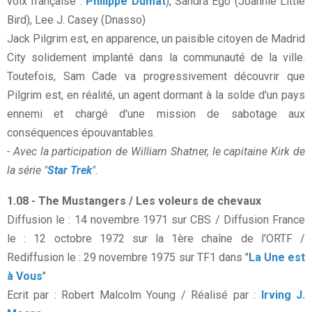
voix française :
Philippe Dumat
), Sandra Ego (Joannie Little
Bird), Lee J. Casey (Dnasso)
Jack Pilgrim est, en apparence, un paisible citoyen de Madrid
City solidement implanté dans la communauté de la ville.
Toutefois, Sam Cade va progressivement découvrir que
Pilgrim est, en réalité, un agent dormant à la solde d'un pays
ennemi et chargé d'une mission de sabotage aux
conséquences épouvantables.
- Avec la participation de William Shatner, le capitaine Kirk de
la série "
Star Trek
".
1.08 - The Mustangers / Les voleurs de chevaux
Diffusion le : 14 novembre 1971 sur CBS / Diffusion France
le : 12 octobre 1972 sur la 1ère chaîne de l'ORTF /
Rediffusion le : 29 novembre 1975 sur TF1 dans "
La Une est
à Vous
"
Ecrit par : Robert Malcolm Young / Réalisé par :
Irving J.