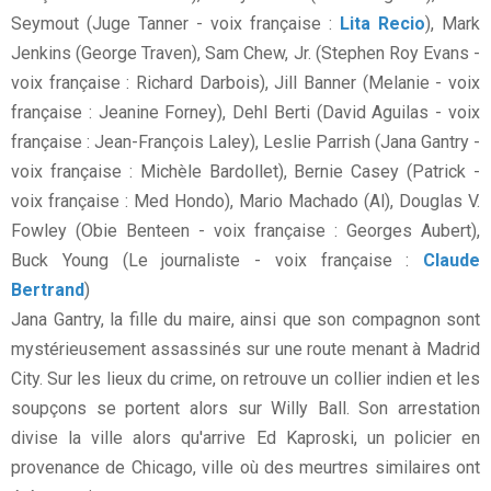
Seymout (Juge Tanner - voix française :
Lita Recio
), Mark
Jenkins (George Traven), Sam Chew, Jr. (Stephen Roy Evans -
voix française : Richard Darbois), Jill Banner (Melanie - voix
française : Jeanine Forney), Dehl Berti (David Aguilas - voix
française : Jean-François Laley), Leslie Parrish (Jana Gantry -
voix française : Michèle Bardollet), Bernie Casey (Patrick -
voix française : Med Hondo), Mario Machado (Al), Douglas V.
Fowley (Obie Benteen - voix française : Georges Aubert),
Buck Young (Le journaliste - voix française :
Claude
Bertrand
)
Jana Gantry, la fille du maire, ainsi que son compagnon sont
mystérieusement assassinés sur une route menant à Madrid
City. Sur les lieux du crime, on retrouve un collier indien et les
soupçons se portent alors sur Willy Ball. Son arrestation
divise la ville alors qu'arrive Ed Kaproski, un policier en
provenance de Chicago, ville où des meurtres similaires ont