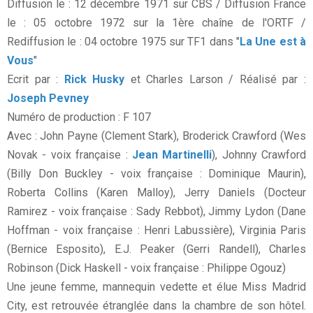
Diffusion le : 12 décembre 1971 sur CBS / Diffusion France
le : 05 octobre 1972 sur la 1ère chaîne de l'ORTF /
Rediffusion le : 04 octobre 1975 sur TF1 dans "
La Une est à
Vous
"
Ecrit par :
Rick Husky
et Charles Larson / Réalisé par :
Joseph Pevney
Numéro de production : F 107
Avec : John Payne (Clement Stark), Broderick Crawford (Wes
Novak - voix française :
Jean Martinelli
), Johnny Crawford
(Billy Don Buckley - voix française : Dominique Maurin),
Roberta Collins (Karen Malloy), Jerry Daniels (Docteur
Ramirez - voix française : Sady Rebbot), Jimmy Lydon (Dane
Hoffman - voix française : Henri Labussière), Virginia Paris
(Bernice Esposito), E.J. Peaker (Gerri Randell), Charles
Robinson (Dick Haskell - voix française : Philippe Ogouz)
Une jeune femme, mannequin vedette et élue Miss Madrid
City, est retrouvée étranglée dans la chambre de son hôtel.