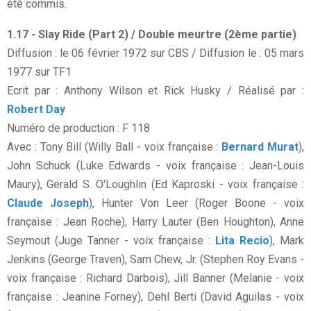
été commis.
1.17 - Slay Ride (Part 2) / Double meurtre (2ème partie)
Diffusion : le 06 février 1972 sur CBS / Diffusion le : 05 mars
1977 sur TF1
Ecrit par : Anthony Wilson et Rick Husky / Réalisé par :
Robert Day
Numéro de production : F 118
Avec : Tony Bill (Willy Ball - voix française :
Bernard Murat
),
John Schuck (Luke Edwards - voix française : Jean-Louis
Maury), Gerald S. O'Loughlin (Ed Kaproski - voix française :
Claude Joseph
), Hunter Von Leer (Roger Boone - voix
française : Jean Roche), Harry Lauter (Ben Houghton), Anne
Seymout (Juge Tanner - voix française :
Lita Recio
), Mark
Jenkins (George Traven), Sam Chew, Jr. (Stephen Roy Evans -
voix française : Richard Darbois), Jill Banner (Melanie - voix
française : Jeanine Forney), Dehl Berti (David Aguilas - voix