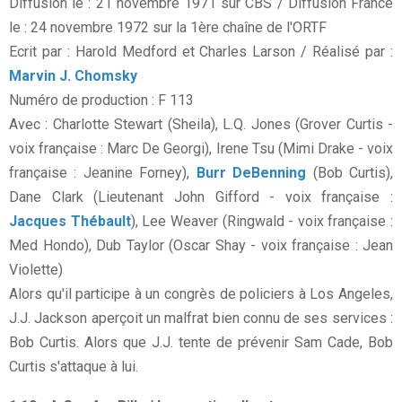
Diffusion le : 21 novembre 1971 sur CBS / Diffusion France
le : 24 novembre 1972 sur la 1ère chaîne de l'ORTF
Ecrit par : Harold Medford et Charles Larson / Réalisé par :
Marvin J. Chomsky
Numéro de production : F 113
Avec : Charlotte Stewart (Sheila), L.Q. Jones (Grover Curtis -
voix française : Marc De Georgi), Irene Tsu (Mimi Drake - voix
française : Jeanine Forney),
Burr DeBenning
(Bob Curtis),
Dane Clark (Lieutenant John Gifford - voix française :
Jacques Thébault
), Lee Weaver (Ringwald - voix française :
Med Hondo), Dub Taylor (Oscar Shay - voix française : Jean
Violette)
Alors qu'il participe à un congrès de policiers à Los Angeles,
J.J. Jackson aperçoit un malfrat bien connu de ses services :
Bob Curtis. Alors que J.J. tente de prévenir Sam Cade, Bob
Curtis s'attaque à lui.