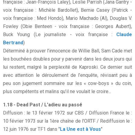
française : Jean-François Laley), Leslie Parrish (Jana Gantry -
voix française : Michèle Bardollet), Bernie Casey (Patrick -
voix française : Med Hondo), Mario Machado (Al), Douglas V.
Fowley (Obie Benteen - voix française : Georges Aubert),
Buck Young (Le journaliste - voix française :
Claude
Bertrand
)
Déterminé à prouver l’innocence de Willie Ball, Sam Cade met
les bouchées doubles pour y parvenir dans les deux jours qui
lui restent, malgré la perplexité de Kaproski
. Ce dernier
suit
avec attention le déroulement de l’enquête, révisant peu à
peu son jugement sommaire sur les « cow-boys » du coin,
plus compétents et malins qu’il ne voulait le croire...
1.18 - Dead Past / L'adieu au passé
Diffusion : le 13 février 1972 sur CBS / Diffusion France le :
10 février 1973 sur la 1ère chaîne de l'ORTF / Rediffusion le :
12 juin 1976 sur TF1 dans "
La Une est à Vous
"