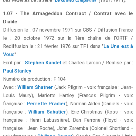
des vedettes de la série "
Le Grand Chaparral
" (1967/1971).
1.07 - The Armageddon Contract / Contrat avec le
Diable
Diffusion le : 07 novembre 1971 sur CBS / Diffusion France
le : 20 octobre 1972 sur la 1ère chaîne de l'ORTF /
Rediffusion le : 21 février 1976 sur TF1 dans "
La Une est à
Vous
"
Ecrit par :
Stephen Kandel
et Charles Larson / Réalisé par :
Paul Stanley
Numéro de production : F 104
Avec :
William Shatner
(Jack Pilgrim - voix française : Jean-
Louis Maury), Mariette Hartley (Frances Pilgrim - voix
française :
Perrette Pradier
), Norman Alden (Daniels - voix
française :
William Sabatier
), Eric Christmas (Ross - voix
française : Henri Labussière), Dan Ferrone (Floyd - voix
française : Jean Roche), John Zaremba (Colonel Shortland -