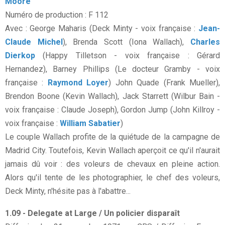
Moore
Numéro de production : F 112
Avec : George Maharis (Deck Minty - voix française :
Jean-
Claude Michel
), Brenda Scott (Iona Wallach),
Charles
Dierkop
(Happy Tilletson - voix française : Gérard
Hernandez), Barney Phillips (Le docteur Gramby - voix
française :
Raymond Loyer
) John Quade (Frank Mueller),
Brendon Boone (Kevin Wallach), Jack Starrett (Wilbur Bain -
voix française : Claude Joseph), Gordon Jump (John Killroy -
voix française :
William Sabatier
)
Le couple Wallach profite de la quiétude de la campagne de
Madrid City. Toutefois, Kevin Wallach aperçoit ce qu'il n'aurait
jamais dû voir : des voleurs de chevaux en pleine action.
Alors qu'il tente de les photographier, le chef des voleurs,
Deck Minty, n'hésite pas à l'abattre...
1.09 - Delegate at Large / Un policier disparaît