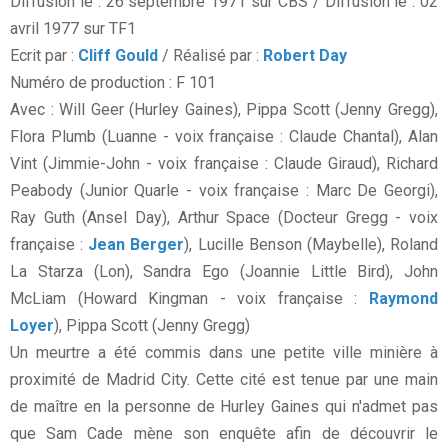
Diffusion le : 26 septembre 1971 sur CBS / Diffusion le : 02
avril 1977 sur TF1
Ecrit par :
Cliff Gould
/ Réalisé par :
Robert Day
Numéro de production : F 101
Avec : Will Geer (Hurley Gaines), Pippa Scott (Jenny Gregg),
Flora Plumb (Luanne - voix française : Claude Chantal), Alan
Vint (Jimmie-John - voix française : Claude Giraud), Richard
Peabody (Junior Quarle - voix française : Marc De Georgi),
Ray Guth (Ansel Day), Arthur Space (Docteur Gregg - voix
française :
Jean Berger
), Lucille Benson (Maybelle), Roland
La Starza (Lon), Sandra Ego (Joannie Little Bird), John
McLiam (Howard Kingman - voix française :
Raymond
Loyer
), Pippa Scott (Jenny Gregg)
Un meurtre a été commis dans une petite ville minière à
proximité de Madrid City. Cette cité est tenue par une main
de maître en la personne de Hurley Gaines qui n'admet pas
que Sam Cade mène son enquête afin de découvrir le