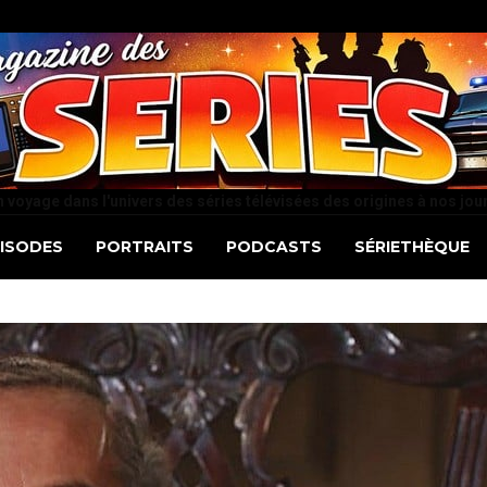
 voyage dans l'univers des séries télévisées des origines à nos jou
PISODES
PORTRAITS
PODCASTS
SÉRIETHÈQUE