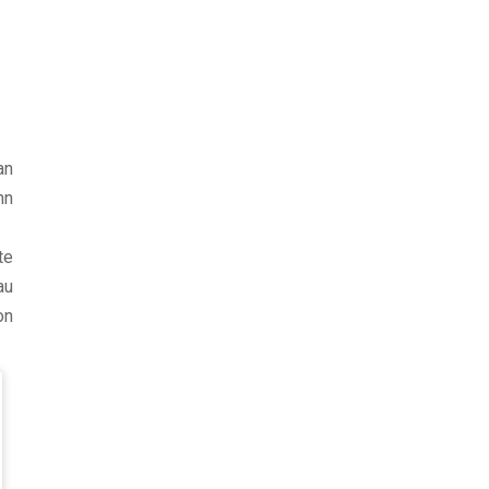
an
hn
te
au
on