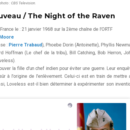
photo : CBS Television.
uveau / The Night of the Raven
France le : 21 janvier 1968 sur la 2ème chaîne de l'ORTF
. Moore
ise :
Pierre Trabaud
), Phoebe Dorin (Antoinette), Phyllis Newm
 Hoffman (Le chef de la tribu), Bill Catching, Bob Herron, Jo
eless).
er la fille d'un chef indien pour éviter une guerre. Leur enquê
ûr à l'origine de l'enlèvement. Celui-ci est en train de mettre 
si, Loveless est-il bien déterminer à expérimenter son inventi