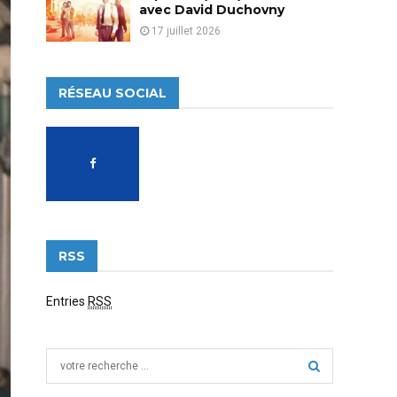
avec David Duchovny
17 juillet 2026
RÉSEAU SOCIAL
RSS
Entries
RSS
S
e
a