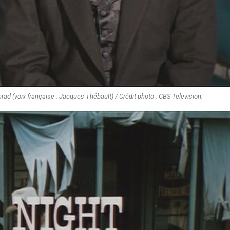
rad (voix française : Jacques Thébault) / Crédit photo : CBS Television.