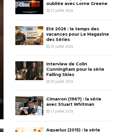
o
oubliée avec Lorne Greene
r
R
27 juillet 2026
:
C
Eté 2026 : le temps des
H
vacances pour Le Magazine
des Séries
26 juillet 2026
Interview de Colin
Cunningham pour la série
Falling Skies
20 juillet 2026
Cimarron (1967) : la série
avec Stuart Whitman
17 juillet 2026
Aquarius (2015) : la série