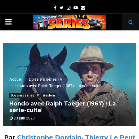
Facebook
Twitter
Instagram
Youtube
Email
PRIMARY
MENU
Accueil
Dossiers séries TV
Hondo avec Ralph Taeger (1967) : La série-culte
Dossiers séries TV
Western
Hondo avec Ralph Taeger (1967) : La
série-culte
23 juin 2023
Par
Christophe Dordain
,
Thierry Le Peut