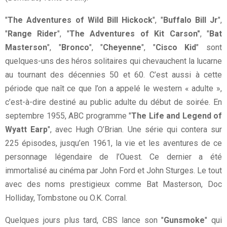
"
The Adventures of Wild Bill Hickock
", "
Buffalo Bill Jr
",
"
Range Rider
", "
The Adventures of Kit Carson"
, "
Bat
Masterson
", "
Bronco
", "
Cheyenne
", "
Cisco Kid
" sont
quelques-uns des héros solitaires qui chevauchent la lucarne
au tournant des décennies 50 et 60. C’est aussi à cette
période que naît ce que l’on a appelé le western « adulte »,
c’est-à-dire destiné au public adulte du début de soirée. En
septembre 1955, ABC programme "
The Life and Legend of
Wyatt Earp
", avec Hugh O’Brian. Une série qui contera sur
225 épisodes, jusqu’en 1961, la vie et les aventures de ce
personnage légendaire de l’Ouest. Ce dernier a été
immortalisé au cinéma par John Ford et John Sturges. Le tout
avec des noms prestigieux comme Bat Masterson, Doc
Holliday, Tombstone ou O.K. Corral.
Quelques jours plus tard, CBS lance son "
Gunsmoke
" qui