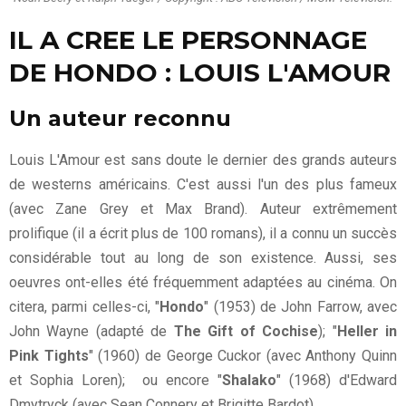
IL A CREE LE PERSONNAGE
DE HONDO : LOUIS L'AMOUR
Un auteur reconnu
Louis L'Amour est sans doute le dernier des grands auteurs
de westerns américains. C'est aussi l'un des plus fameux
(avec Zane Grey et Max Brand). Auteur extrêmement
prolifique (il a écrit plus de 100 romans), il a connu un succès
considérable tout au long de son existence. Aussi, ses
oeuvres ont-elles été fréquemment adaptées au cinéma. On
citera, parmi celles-ci, "
Hondo
" (1953) de John Farrow, avec
John Wayne (adapté de
The Gift of Cochise
); "
Heller in
Pink Tights
" (1960) de George Cuckor (avec Anthony Quinn
et Sophia Loren); ou encore "
Shalako
" (1968) d'Edward
Dmytryck (avec Sean Connery et Brigitte Bardot).