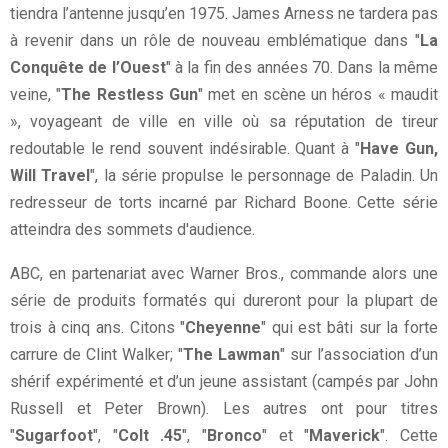
tiendra l’antenne jusqu’en 1975. James Arness ne tardera pas
à revenir dans un rôle de nouveau emblématique dans "
La
Conquête de l’Ouest
" à la fin des années 70. Dans la même
veine, "
The Restless Gun
" met en scène un héros « maudit
», voyageant de ville en ville où sa réputation de tireur
redoutable le rend souvent indésirable. Quant à "
Have Gun,
Will Travel
", la série propulse le personnage de Paladin. Un
redresseur de torts incarné par Richard Boone. Cette série
atteindra des sommets d'audience.
ABC, en partenariat avec Warner Bros., commande alors une
série de produits formatés qui dureront pour la plupart de
trois à cinq ans. Citons "
Cheyenne
" qui est bâti sur la forte
carrure de Clint Walker; "
The Lawman
" sur l’association d’un
shérif expérimenté et d’un jeune assistant (campés par John
Russell et Peter Brown). Les autres ont pour titres
"
Sugarfoot
", "
Colt .45
", "
Bronco
" et "
Maverick
". Cette