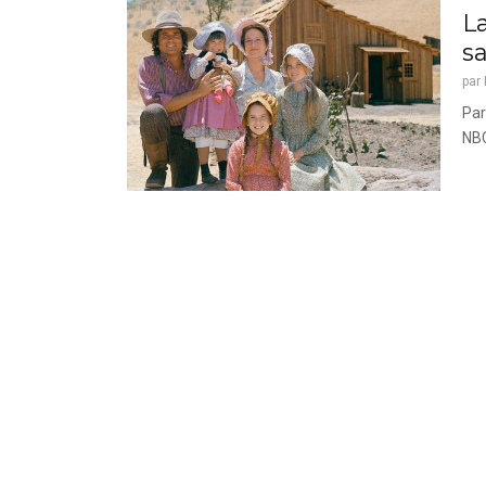
La
sa
par
Par
NBC