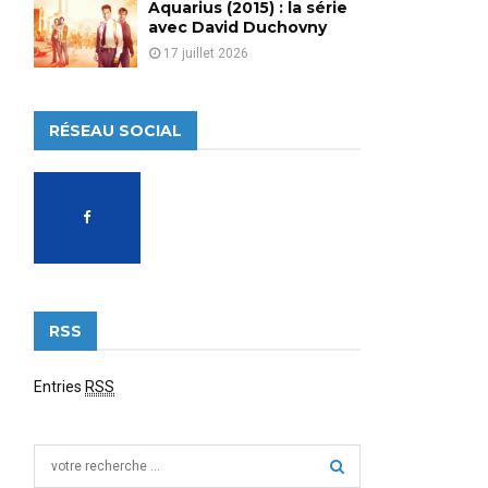
Aquarius (2015) : la série
avec David Duchovny
17 juillet 2026
RÉSEAU SOCIAL
RSS
Entries
RSS
S
e