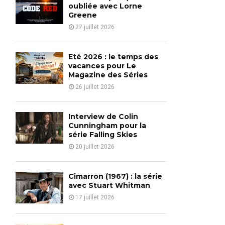
o
oubliée avec Lorne
r
Greene
R
:
27 juillet 2026
C
H
Eté 2026 : le temps des
vacances pour Le
Magazine des Séries
26 juillet 2026
Interview de Colin
Cunningham pour la
série Falling Skies
20 juillet 2026
Cimarron (1967) : la série
avec Stuart Whitman
17 juillet 2026