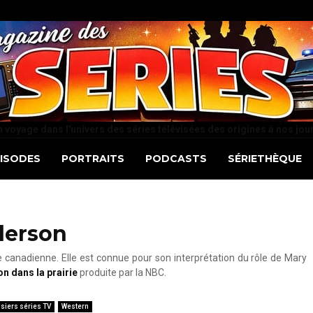
 voyage dans l'univers des séries télévisées des origines à nos jou
PISODES
PORTRAITS
PODCASTS
SÉRIETHÈQUE
derson
 canadienne. Elle est connue pour son interprétation du rôle de Mary
n dans la prairie
produite par la NBC.
siers séries TV
Western