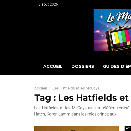
8 août 2026
Un
ACCUEIL
DOSSIERS
GUIDES D’É
Accueil
Les Hatfields et les McCoys
Tag : Les Hatfields e
Les Hatfields et les McCoys est un téléfilm réalis
Hatch, Karen Lamm dans les rôles principaux.
Act