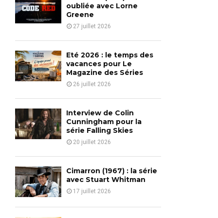
o
oubliée avec Lorne
r
Greene
R
:
27 juillet 2026
C
H
Eté 2026 : le temps des
vacances pour Le
Magazine des Séries
26 juillet 2026
Interview de Colin
Cunningham pour la
série Falling Skies
20 juillet 2026
Cimarron (1967) : la série
avec Stuart Whitman
17 juillet 2026