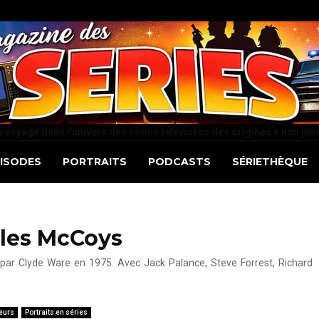
 voyage dans l'univers des séries télévisées des origines à nos jou
PISODES
PORTRAITS
PODCASTS
SÉRIETHÈQUE
t les McCoys
é par Clyde Ware en 1975. Avec Jack Palance, Steve Forrest, Richard
eurs
Portraits en séries