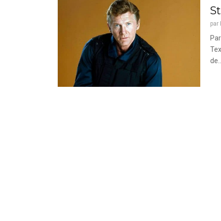
St
par
Par
Tex
de..