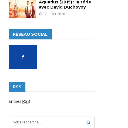
Aquarius (2015) : la série
avec David Duchovny
17 juillet 2026
RÉSEAU SOCIAL
RSS
Entries
RSS
S
e