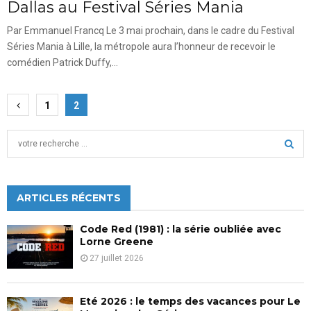
Dallas au Festival Séries Mania
Par Emmanuel Francq Le 3 mai prochain, dans le cadre du Festival
Séries Mania à Lille, la métropole aura l’honneur de recevoir le
comédien Patrick Duffy,...
Pagination
1
2
des
S
publications
e
a
S
r
c
ARTICLES RÉCENTS
E
h
f
A
Code Red (1981) : la série oubliée avec
o
Lorne Greene
r
R
27 juillet 2026
:
C
Eté 2026 : le temps des vacances pour Le
H