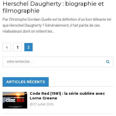
Herschel Daugherty : biographie et
filmographie
Par Christophe Dordain Quelle est la définition d'un bon téléaste tel
que Herschel Daugherty ? Généralement, il fait partie de ces
réalisateurs dont on retient les...
Pagination
1
2
des
S
publications
e
a
S
r
c
ARTICLES RÉCENTS
E
h
f
A
Code Red (1981) : la série oubliée avec
o
Lorne Greene
r
R
27 juillet 2026
:
C