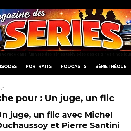
 voyage dans l'univers des séries télévisées des origines à nos jou
PISODES
PORTRAITS
PODCASTS
SÉRIETHÈQUE
ic"
che pour :
Un juge, un flic
n juge, un flic avec Michel
uchaussoy et Pierre Santini