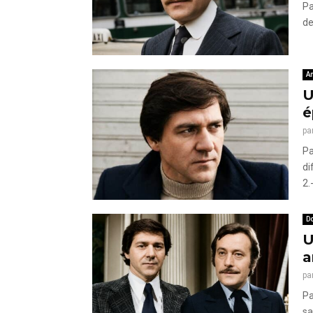
Pa
de
A
U
é
pa
Pa
di
2.-
Do
U
a
pa
Pa
sa