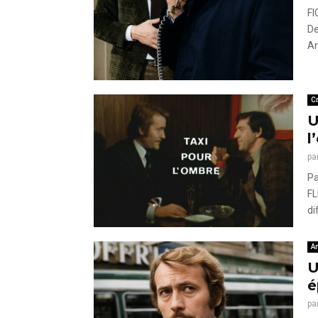
FI
De
An
Cr
U
l
pa
Pa
FL
di
A
U
é
pa