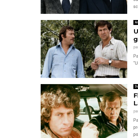
sc
A
U
g
pa
Pa
"U
Do
F
L
pa
Pa
pr
po