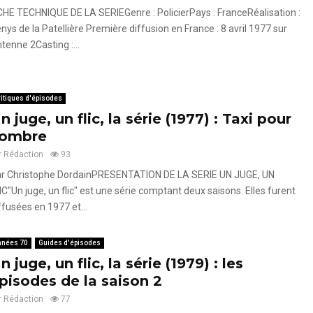
CHE TECHNIQUE DE LA SERIEGenre : PolicierPays : FranceRéalisation :
nys de la Patellière Première diffusion en France : 8 avril 1977 sur
tenne 2Casting :...
itiques d'épisodes
n juge, un flic, la série (1977) : Taxi pour
’ombre
r
Rédaction
93
r Christophe DordainPRESENTATION DE LA SERIE UN JUGE, UN
IC"Un juge, un flic" est une série comptant deux saisons. Elles furent
ffusées en 1977 et...
nnées 70
Guides d'épisodes
n juge, un flic, la série (1979) : les
pisodes de la saison 2
r
Rédaction
77