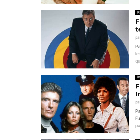
Do
F
t
pa
Pa
le
qu
Do
F
I
pa
Pa
Fu
pa