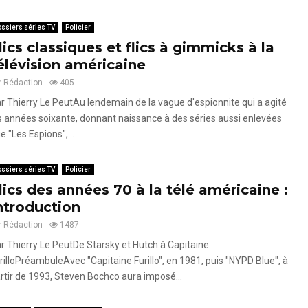
ssiers séries TV
Policier
lics classiques et flics à gimmicks à la
élévision américaine
r
Rédaction
405
r Thierry Le PeutAu lendemain de la vague d'espionnite qui a agité
s années soixante, donnant naissance à des séries aussi enlevées
e "Les Espions",...
ssiers séries TV
Policier
lics des années 70 à la télé américaine :
ntroduction
r
Rédaction
1487
r Thierry Le PeutDe Starsky et Hutch à Capitaine
rilloPréambuleAvec "Capitaine Furillo", en 1981, puis "NYPD Blue", à
rtir de 1993, Steven Bochco aura imposé...