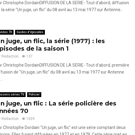
r Christophe DordainDIFFUSION DE LA SERIE- Tout d'abord, diffusion
 la série "Un juge, un flic" du 08 avril au 13 mai 1977 sur Antenne...
nnées 70
Guides d'épisodes
n juge, un flic, la série (1977) : les
pisodes de la saison 1
r
Rédaction
137
r Christophe DordainDIFFUSION DE LA SERIE- Tout d'abord, première
ffusion de "Un juge, un flic" du 08 avril au 13 mai 1977 sur Antenne
...
ssiers séries TV
Policier
n juge, un flic : La série policière des
nnées 70
r
Rédaction
1009
r Christophe Dordain "Un juge, un flic" est une série comptant deux
isons. Elles furent diffusées en 1977 et en 1979. Cette série met en