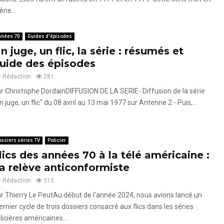
ène...
nnées 70
Guides d'épisodes
n juge, un flic, la série : résumés et
uide des épisodes
r
Rédaction
281
r Christophe DordainDIFFUSION DE LA SERIE- Diffusion de la série
n juge, un flic" du 08 avril au 13 mai 1977 sur Antenne 2.- Puis,...
ssiers séries TV
Policier
lics des années 70 à la télé américaine :
a relève anticonformiste
r
Rédaction
515
r Thierry Le PeutAu début de l'année 2024, nous avions lancé un
emier cycle de trois dossiers consacré aux flics dans les séries
licières américaines...