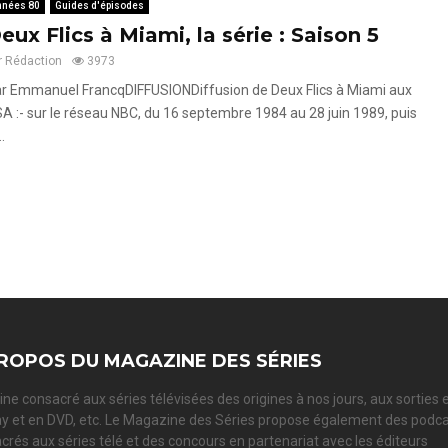
nnées 80
Guides d'épisodes
eux Flics à Miami, la série : Saison 5
r
Rédaction
3973
r Emmanuel FrancqDIFFUSIONDiffusion de Deux Flics à Miami aux
A :- sur le réseau NBC, du 16 septembre 1984 au 28 juin 1989, puis
..
ROPOS DU MAGAZINE DES SÉRIES
ne consacré aux séries télévisées des origines à nos jours, aux sorties 
ay et en DVD, etc. Le Magazine des Séries propose également des podc
crés aux séries télé et des concours en partenariat avec les éditeurs