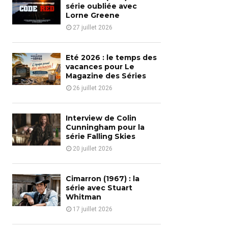
o
série oubliée avec
r
Lorne Greene
R
:
27 juillet 2026
C
H
Eté 2026 : le temps des
vacances pour Le
Magazine des Séries
26 juillet 2026
Interview de Colin
Cunningham pour la
série Falling Skies
20 juillet 2026
Cimarron (1967) : la
série avec Stuart
Whitman
17 juillet 2026