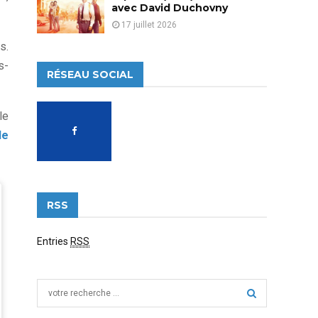
avec David Duchovny
17 juillet 2026
s.
s-
RÉSEAU SOCIAL
le
le
RSS
Entries
RSS
S
e
a