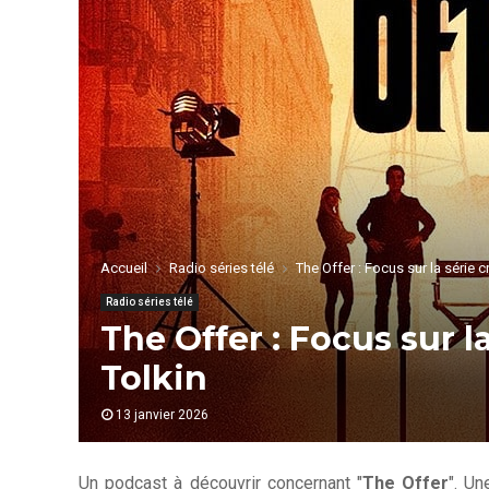
Accueil
Radio séries télé
The Offer : Focus sur la série 
Radio séries télé
The Offer : Focus sur l
Tolkin
13 janvier 2026
Un podcast à découvrir concernant "
The Offer
". Un