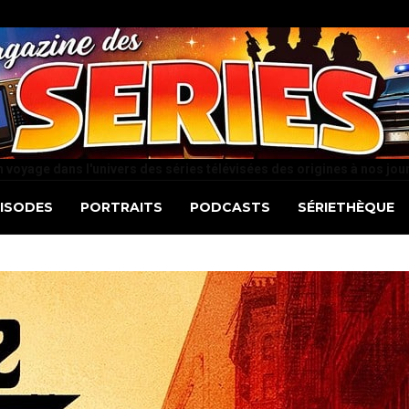
 voyage dans l'univers des séries télévisées des origines à nos jou
PISODES
PORTRAITS
PODCASTS
SÉRIETHÈQUE