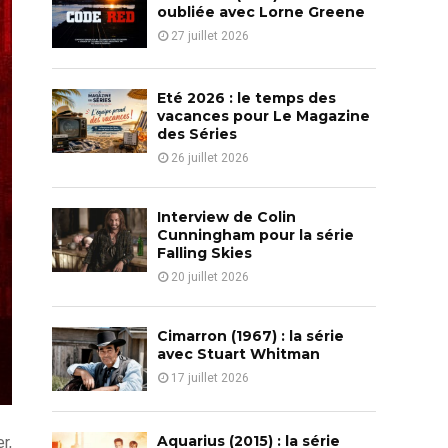
o
oubliée avec Lorne Greene
r
R
27 juillet 2026
:
C
Eté 2026 : le temps des
H
vacances pour Le Magazine
des Séries
26 juillet 2026
Interview de Colin
Cunningham pour la série
Falling Skies
20 juillet 2026
Cimarron (1967) : la série
avec Stuart Whitman
17 juillet 2026
Aquarius (2015) : la série
r,