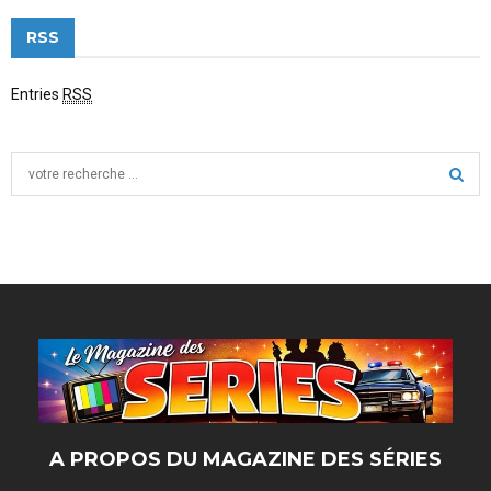
RSS
Entries
RSS
S
e
a
S
r
c
E
h
f
A
o
r
R
:
C
H
A PROPOS DU MAGAZINE DES SÉRIES