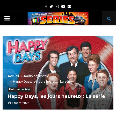
Facebook
Twitter
Instagram
Youtube
Email
PRIMARY
MENU
Accueil
Radio séries télé
Happy Days, les jours heureux : La série
Radio séries télé
Happy Days, les jours heureux : La série
6 mars 2025