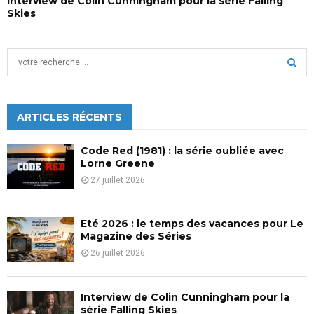
Interview de Colin Cunningham pour la série Falling
Skies
S
e
a
S
r
c
ARTICLES RÉCENTS
E
h
f
A
Code Red (1981) : la série oubliée avec
o
Lorne Greene
r
R
27 juillet 2026
:
C
Eté 2026 : le temps des vacances pour Le
H
Magazine des Séries
26 juillet 2026
Interview de Colin Cunningham pour la
série Falling Skies