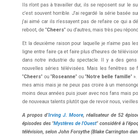
Ils n’ont pas à travailler dur, ils se reposent sur l
c’est souvent horrible. J’ai regardé la série basée sur
j’ai aimé car ils n’essayent pas de refaire ce qui a dé
reboot, de "
Cheers
" ou d’autres, mais très peu répond
Et la deuxième raison pour laquelle je n’aime pas les 
ligne entre faire ça et faire plus d’heures de télévisio
dans notre industrie du spectacle. Il y a des gen
nouvelles séries télévisées. Mais les fenêtres se fe
"
Cheers
" ou "
Roseanne
" ou "
Notre belle famille
" »
mes amis mais je ne peux pas croire à un mensonge 
moins deux années puis jouer avec nos fans mais pour
de nouveaux talents plutôt que de revoir nous, vieille
A propos d’
Irving J. Moore
, réalisateur de 52 épis
épisodes des
"
Mystères de l'Ouest
"
considéré à l’époq
télévision, selon John Forsythe (Blake Carrington dans