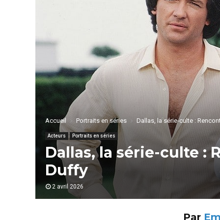
Accueil
Portraits en séries
Dallas, la série-culte : Rencon
Acteurs
Portraits en séries
Dallas, la série-culte 
Duffy
2 avril 2026
Par
Em