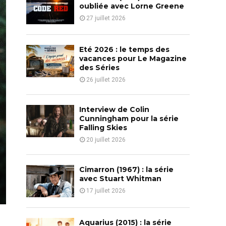
o
oubliée avec Lorne Greene
r
R
27 juillet 2026
:
C
Eté 2026 : le temps des
H
vacances pour Le Magazine
des Séries
26 juillet 2026
Interview de Colin
Cunningham pour la série
Falling Skies
20 juillet 2026
Cimarron (1967) : la série
avec Stuart Whitman
17 juillet 2026
Aquarius (2015) : la série