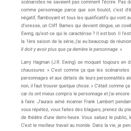
scénaristes ne savaient pas comment l’écrire. Pas dan
comme personnage parce que son boulot, c’est d’êtr
négatif, flamboyant et tous les qualificatifs qui vont a
d’ivresse, un Cliff Barnes qui devient dingue, un 
Ewing, qu’est-ce qui le caractérise ? Il est bon. Il l
la 1ère saison de la série, j’ai eu beaucoup de réuni
Il doit y avoir plus que ça derrière le personnage.
»
Larry Hagman (J.R. Ewing) se moquait toujours en d
chaussures
. » C’est comme ça que les scénaristes l’
personnages et aux détails de leurs personnalités alors
non, il faut trouver quelque chose. » C’était comme ça
car ils ont mieux compris le personnage et j’ai encore p
à faire. J’aurais aimé incarner Frank Lambert penda
vous répétez, vous faites des blagues, prenez du plai
de théâtre d’une demi-heure. Vous saluez le public, l
C’est le meilleur travail au monde. Dans la vie, je