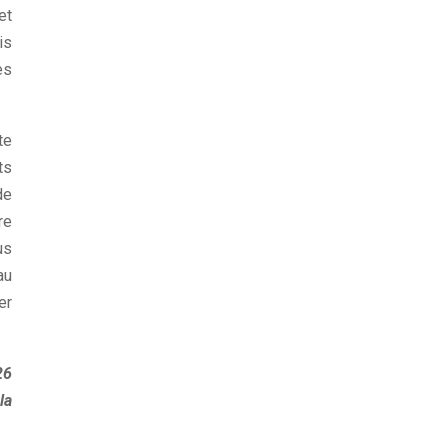
et
is
es
te
ts
de
re
us
au
er
26
la