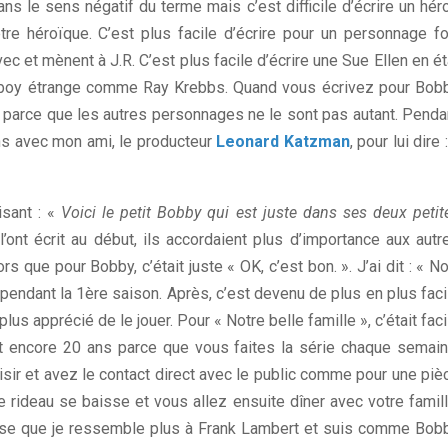
s le sens négatif du terme mais c’est difficile d’écrire un hér
e héroïque. C’est plus facile d’écrire pour un personnage fo
vec et mènent à J.R. C’est plus facile d’écrire une Sue Ellen en ét
cowboy étrange comme Ray Krebbs. Quand vous écrivez pour Bob
’est parce que les autres personnages ne le sont pas autant. Penda
ons avec mon ami, le producteur
Leonard Katzman
, pour lui dire 
isant : «
Voici le petit Bobby qui est juste dans ses deux petit
ont écrit au début, ils accordaient plus d’importance aux autr
 que pour Bobby, c’était juste « OK, c’est bon. ». J’ai dit : « No
 pendant la 1ère saison. Après, c’est devenu de plus en plus faci
lus apprécié de le jouer. Pour « Notre belle famille », c’était faci
nt encore 20 ans parce que vous faites la série chaque semain
sir et avez le contact direct avec le public comme pour une piè
e rideau se baisse et vous allez ensuite dîner avec votre famill
 pense que je ressemble plus à Frank Lambert et suis comme Bob