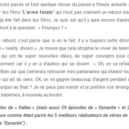
e succès passé et font quelque chose du passé à l’heure actuelle 
 les films "
L’arme fatale
" qui n’est pas vraiment un reboot ma
jà été fait dans les films. Je suis sûr qu’il y aura encore d’autr
ront à la question : « Pourquoi ? »
reboot, c’est parce que si on le fait, il y a toujours cette étroi
n « reality shows ». Je trouve que cela atrophie le vivier de talen
s qui ont de super nouvelles idées, de super concepts pour 
rment car il y en a d’autres qui se disent : « Oh, on va refai
. Bien sûr que j’aimerais retrouver mes partenaires qui étaient to
qui ait du sens. OK, on va gagner beaucoup d’argent pendant 
quoi au final ? Je ne peux pas mentir et je préfère voir émerg
s badernes, à nouveau au boulot.
odes de « Dallas » (mais aussi 59 épisodes de « Dynastie » et 
ue comme étant parmi les 5 meilleurs réalisateurs de séries de 
 "Dynastie") :