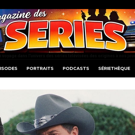
 voyage dans l'univers des séries télévisées des origines à nos jou
PISODES
PORTRAITS
PODCASTS
SÉRIETHÈQUE