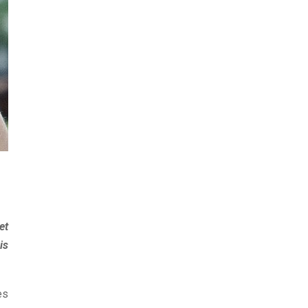
et
is
es