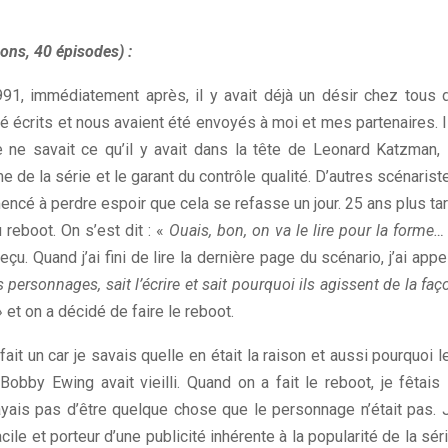
ons, 40 épisodes) :
991, immédiatement après, il y avait déjà un désir chez tous 
té écrits et nous avaient été envoyés à moi et mes partenaires. I
e ne savait ce qu’il y avait dans la tête de Leonard Katzman, 
’âme de la série et le garant du contrôle qualité. D’autres scénarist
ncé à perdre espoir que cela se refasse un jour. 25 ans plus tar
reboot. On s’est dit : «
Ouais, bon, on va le lire pour la forme…
çu. Quand j’ai fini de lire la dernière page du scénario, j’ai appe
 personnages, sait l’écrire et sait pourquoi ils agissent de la faç
 » et on a décidé de faire le reboot.
ait un car je savais quelle en était la raison et aussi pourquoi l
obby Ewing avait vieilli. Quand on a fait le reboot, je fêtais 
yais pas d’être quelque chose que le personnage n’était pas. 
ile et porteur d’une publicité inhérente à la popularité de la séri