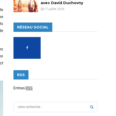
avec David Duchovny
17 juillet 2026
ée
ne
és
RÉSEAU SOCIAL
de
es
eo
ct
RSS
Entries
RSS
S
e
a