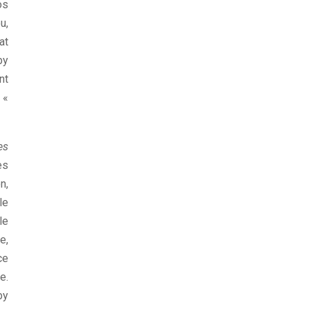
os
u,
at
by
nt
: «
es
es
n,
le
le
e,
ce
e.
by