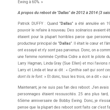
Ewing à 60%. »
A propos du reboot de "Dallas" de 2012 à 2014 (3 sais
Patrick DUFFY : Quand "
Dallas
" a été annulée en 1
pouvoir le refaire à nouveau. Des scénarios avaient é
étaient pour la plupart horribles parce que personn
producteur principal de "
Dallas
". Il était le cœur et l
ont essayé et n’y sont pas parvenus. Donc, on a comme
une femme nommée Cynthia Cidre a écrit le pilote du 
Larry Hagman, Linda Gray (Sue Ellen) et moi l’avions re
Larry et Linda et leur ai dit : «
Cynthia sait qui sont ces
dont ils le font.
» Et donc, tous les trois, on a dit « oui
Maintenant, je ne suis pas fan des reboot. J’en avais f
personnages étaient ressuscités. 25 ans plus tard, B
65ème anniversaire de Bobby Ewing. Donc, je n’essa
pense que la plupart des reboot sont faits car c’est fac