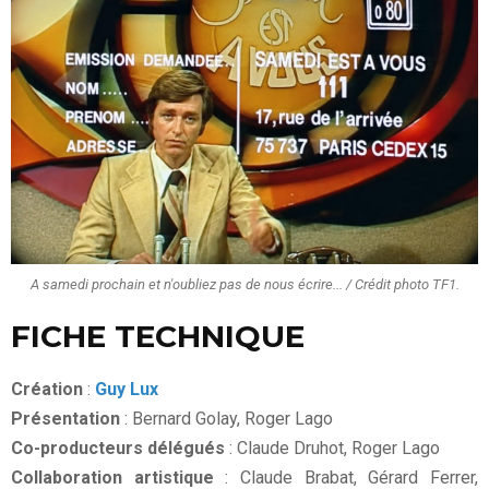
A samedi prochain et n'oubliez pas de nous écrire... / Crédit photo TF1.
FICHE TECHNIQUE
Création
:
Guy Lux
Présentation
: Bernard Golay, Roger Lago
Co-producteurs délégués
: Claude Druhot, Roger Lago
Collaboration artistique
: Claude Brabat, Gérard Ferrer,