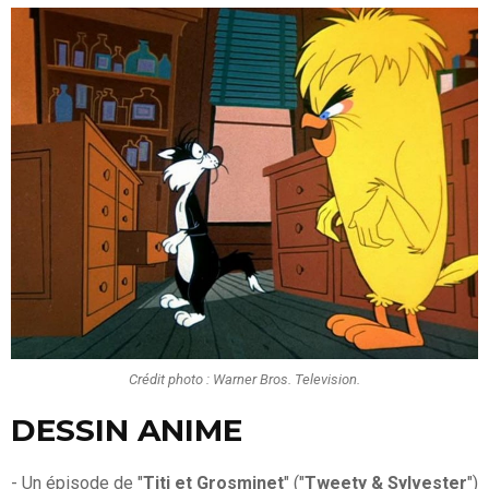
Crédit photo : Warner Bros. Television.
DESSIN ANIME
- Un épisode de "
Titi et Grosminet
" ("
Tweety & Sylvester
")