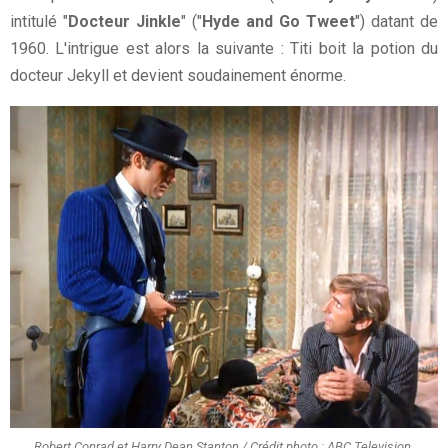
intitulé "
Docteur Jinkle
" ("
Hyde and Go Tweet
") datant de
1960. L'intrigue est alors la suivante : Titi boit la potion du
docteur Jekyll et devient soudainement énorme.
Robert Conrad et Harry Dean Stanton / Crédit photo : ABC Television.