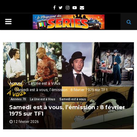
Facebook
Twitter
Instagram
Youtube
Email
PRIMARY
MENU
Accueil
La Une est à Vous
Samedi est à vous, l’émission : 8 février 1975 sur TF1
Années 70
La Une est à Vous
Samedi est à vous
Samedi est à vous, l’émission : 8 février
1975 sur TF1
12 février 2026