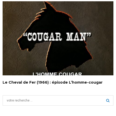
Le Cheval de Fer (1966) : épisode L’homme-cougar
S
e
a
S
r