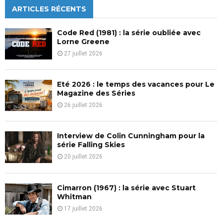
c
ARTICLES RÉCENTS
E
h
f
A
Code Red (1981) : la série oubliée avec
o
Lorne Greene
r
R
27 juillet 2026
:
C
Eté 2026 : le temps des vacances pour Le
H
Magazine des Séries
26 juillet 2026
Interview de Colin Cunningham pour la
série Falling Skies
20 juillet 2026
Cimarron (1967) : la série avec Stuart
Whitman
17 juillet 2026