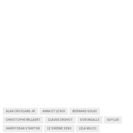
ALAN CROSLAND JR
ANNA ET LE ROI
BERNARD GOLAY
CHRISTOPHE WILLAERT
CLAUDE DRUHOT
DON INGALLS
GUY LUX
HARRY DEAN STANTON
LE SIXIÈME SENS
LÉLA MILCIC