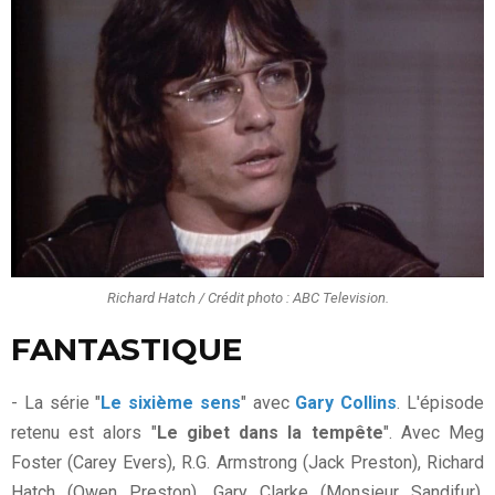
Richard Hatch / Crédit photo : ABC Television.
FANTASTIQUE
- La série "
Le sixième sens
" avec
Gary Collins
. L'épisode
retenu est alors "
Le gibet dans la tempête
". Avec Meg
Foster (Carey Evers), R.G. Armstrong (Jack Preston), Richard
Hatch (Owen Preston), Gary Clarke (Monsieur Sandifur),