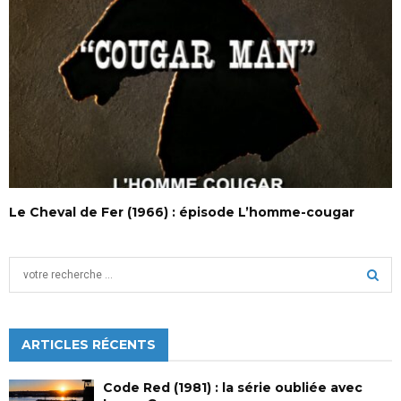
Le Cheval de Fer (1966) : épisode L’homme-cougar
S
e
a
S
r
c
ARTICLES RÉCENTS
E
h
f
A
Code Red (1981) : la série oubliée avec
o