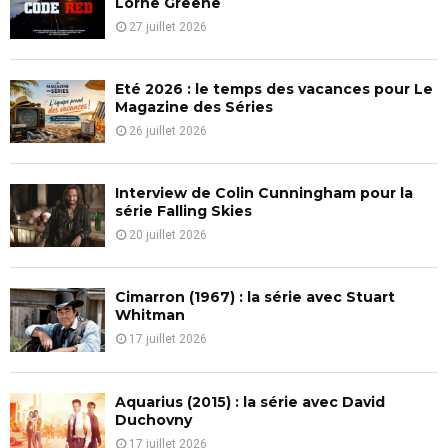
Lorne Greene
r
R
27 juillet 2026
:
C
Eté 2026 : le temps des vacances pour Le
H
Magazine des Séries
26 juillet 2026
Interview de Colin Cunningham pour la
série Falling Skies
20 juillet 2026
Cimarron (1967) : la série avec Stuart
Whitman
17 juillet 2026
Aquarius (2015) : la série avec David
Duchovny
17 juillet 2026