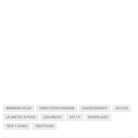
BERNARD GOLAY
CHRISTOPHE DORDAIN
CLAUDE DRUHOT
GUY LUX
LA UNE EST À VOUS
LÉLA MILCIC
O.R.T.F.
ROGER LAGO
TÉLÉ 7 JOURS
TÉLÉ POCHE