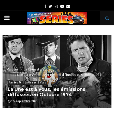
Facebook
Twitter
Instagram
Youtube
Email
PRIMARY
MENU
Accueil
La Une est à Vous
La Une est à Vous, les émissions diffusées en Octobre 1974
Années 70
La Une est à Vous
La Une est à Vous, les émissions
diffusées en Octobre 1974
15 septembre 2025