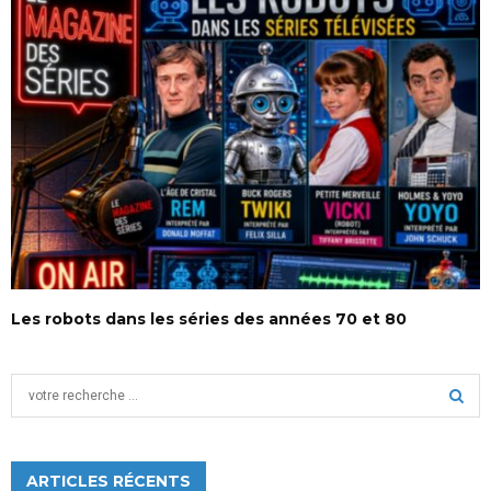
Les robots dans les séries des années 70 et 80
S
e
a
S
r
c
ARTICLES RÉCENTS
E