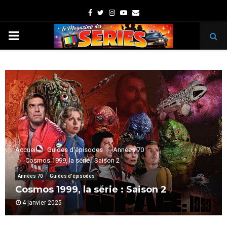
Facebook
Twitter
Instagram
Youtube
Email
PRIMARY
MENU
Accueil
Guides d'épisodes
Années 70
Cosmos 1999, la série : Saison 2
Années 70
Guides d'épisodes
Cosmos 1999, la série : Saison 2
4 janvier 2025