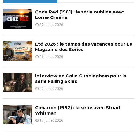
h
f
A
Code Red (1981) : la série oubliée avec
o
Lorne Greene
r
R
27 juillet 2026
:
C
Eté 2026 : le temps des vacances pour Le
H
Magazine des Séries
26 juillet 2026
Interview de Colin Cunningham pour la
série Falling Skies
20 juillet 2026
Cimarron (1967) : la série avec Stuart
Whitman
17 juillet 2026