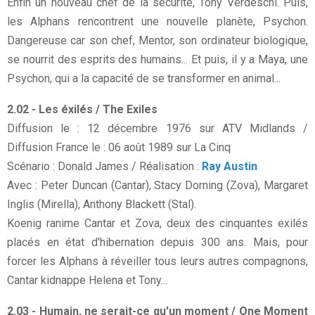
Enfin un nouveau chef de la sécurité, Tony Verdeschi. Puis,
les Alphans rencontrent une nouvelle planète, Psychon.
Dangereuse car son chef, Mentor, son ordinateur biologique,
se nourrit des esprits des humains... Et puis, il y a Maya, une
Psychon, qui a la capacité de se transformer en animal...
2.02 - Les éxilés / The Exiles
Diffusion le : 12 décembre 1976 sur ATV Midlands /
Diffusion France le : 06 août 1989 sur La Cinq
Scénario : Donald James / Réalisation :
Ray Austin
Avec : Peter Duncan (Cantar), Stacy Dorning (Zova), Margaret
Inglis (Mirella), Anthony Blackett (Stal).
Koenig ranime Cantar et Zova, deux des cinquantes exilés
placés en état d'hibernation depuis 300 ans. Mais, pour
forcer les Alphans à réveiller tous leurs autres compagnons,
Cantar kidnappe Helena et Tony...
2.03 - Humain, ne serait-ce qu'un moment / One Moment