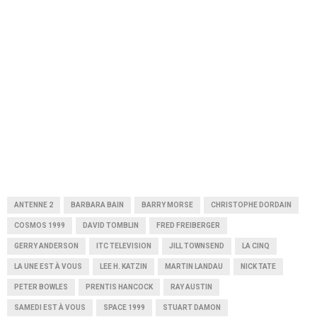
ANTENNE 2
BARBARA BAIN
BARRY MORSE
CHRISTOPHE DORDAIN
COSMOS 1999
DAVID TOMBLIN
FRED FREIBERGER
GERRY ANDERSON
ITC TELEVISION
JILL TOWNSEND
LA CINQ
LA UNE EST À VOUS
LEE H. KATZIN
MARTIN LANDAU
NICK TATE
PETER BOWLES
PRENTIS HANCOCK
RAY AUSTIN
SAMEDI EST À VOUS
SPACE 1999
STUART DAMON