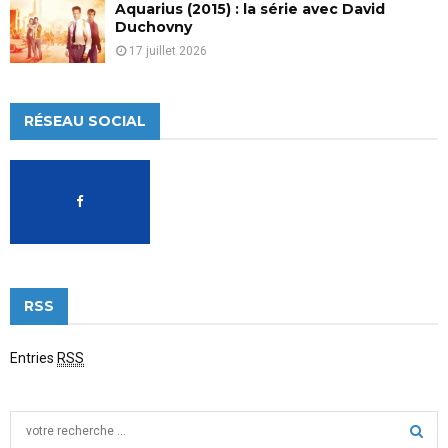
Aquarius (2015) : la série avec David
Duchovny
17 juillet 2026
RÉSEAU SOCIAL
RSS
Entries
RSS
S
e