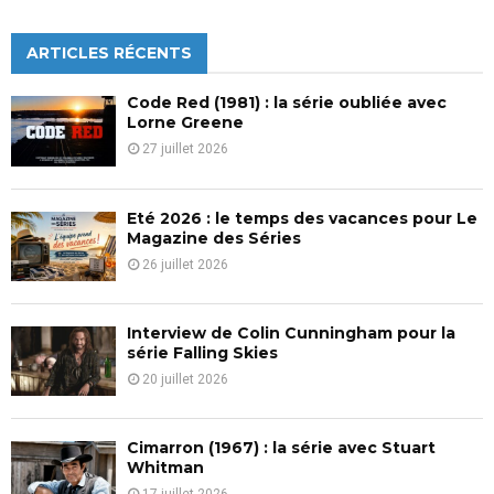
a
S
r
c
ARTICLES RÉCENTS
E
h
f
A
Code Red (1981) : la série oubliée avec
o
Lorne Greene
r
R
27 juillet 2026
:
C
Eté 2026 : le temps des vacances pour Le
H
Magazine des Séries
26 juillet 2026
Interview de Colin Cunningham pour la
série Falling Skies
20 juillet 2026
Cimarron (1967) : la série avec Stuart
Whitman