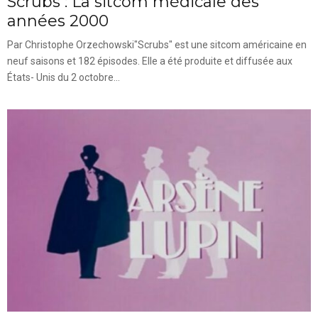
Scrubs : La sitcom médicale des
années 2000
Par Christophe Orzechowski"Scrubs" est une sitcom américaine en
neuf saisons et 182 épisodes. Elle a été produite et diffusée aux
États- Unis du 2 octobre...