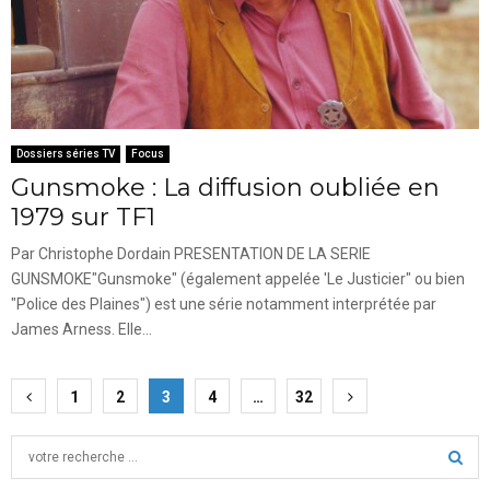
Dossiers séries TV
Focus
Gunsmoke : La diffusion oubliée en
1979 sur TF1
Par Christophe Dordain PRESENTATION DE LA SERIE
GUNSMOKE"Gunsmoke" (également appelée 'Le Justicier" ou bien
"Police des Plaines") est une série notamment interprétée par
James Arness. Elle...
Pagination
1
2
3
4
…
32
des
S
publications
e