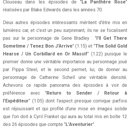
Clouseau dans les épisodes de "
La Panthère Rose
"
réalisées par Blake Edwards dans les années 70.
Deux autres épisodes intéressants méritent d'être mis en
lumières car, et c'est un peu surprenant, ils ne se focalisent
pas sur le personnage de Gene Bradley : "
I'll Get There
Sometime / Tenez Bon J'Arrive
" (1.15) et "
The Solid Gold
Hearse / Un Corbillard en Or Massif
" (1.22) puisque le
premier donne une véritable importance au personnage joué
par Pippa Steel, et le second permet, lui, de donner au
personnage de Catherine Schell une véritable densité.
Achevons ce rapide panorama des épisodes à voir de
préférence avec "
Return to Sender / Retour à
l'Expéditeur
" (1.05) dont l'aspect presque comique parfois
est réjouissant et qui profité d'une mise en images solide
que l'on doit à Cyril Frankel qui aura au total mis en boîte 12
des 26 épisodes que compte "
L'Aventurier
".