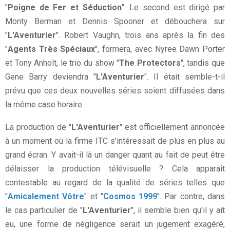
"
Poigne de Fer et Séduction
". Le second est dirigé par
Monty Berman et Dennis Spooner et débouchera sur
"
L'Aventurier
". Robert Vaughn, trois ans après la fin des
"
Agents Très Spéciaux
", formera, avec Nyree Dawn Porter
et Tony Anholt, le trio du show "
The Protectors
", tandis que
Gene Barry deviendra "
L'Aventurier
". Il était semble-t-il
prévu que ces deux nouvelles séries soient diffusées dans
la même case horaire.
La production de "
L'Aventurier
" est officiellement annoncée
à un moment où la firme ITC s'intéressait de plus en plus au
grand écran. Y avait-il là un danger quant au fait de peut être
délaisser la production télévisuelle ? Cela apparaît
contestable au regard de la qualité de séries telles que
"
Amicalement Vôtre
" et "
Cosmos 1999
". Par contre, dans
le cas particulier de "
L'Aventurier
", il semble bien qu'il y ait
eu, une forme de négligence serait un jugement exagéré,