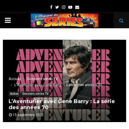
Facebook
Twitter
Instagram
Youtube
Email
PRIMARY
MENU
Accueil
Dossiers séries TV
L’Aventurier avec Gene Barry : La série des années 70
Action
Dossiers séries TV
L’Aventurier avec Gene Barry : La série
des années 70
15 septembre 2022