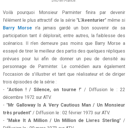
DVD en France.
Voilà pourquoi Monsieur Parminter finira par devenir
l'élément le plus attractif de la série "
L'Aventurier
" même si
Barry Morse
n'a jamais gardé un bon souvenir de sa
participation tant il déplorait, entre autres, la faiblesse des
scénarios. Il n'en demeure pas moins que Barry Morse a
essayé de tirer le meilleur des partis des quelques répliques
prévues pour lui afin de donner un peu de densité au
personnage de Parminter. Le comédien aura également
l'occasion de s'illustrer et tant que réalisateur et de diriger
trois épisodes de la série :
- "
Action ! / Silence, on tourne !
" / Diffusion le : 22
décembre 1972 sur ATV.
- "
Mr Galloway Is A Very Cautious Man / Un Monsieur
très prudent
" / Diffusion le : 02 février 1973 sur ATV.
- "
Make It A Million / Un Million de Livres Sterling
" /