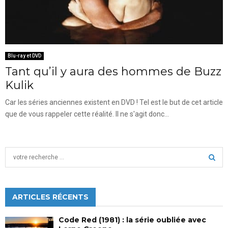
Blu-ray et DVD
Tant qu’il y aura des hommes de Buzz
Kulik
Car les séries anciennes existent en DVD ! Tel est le but de cet article
que de vous rappeler cette réalité. Il ne s'agit donc...
S
e
a
S
r
c
ARTICLES RÉCENTS
E
h
f
A
Code Red (1981) : la série oubliée avec
o