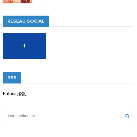
RÉSEAU SOCIAL
RSS
Entries
RSS
S
e
a
S
r