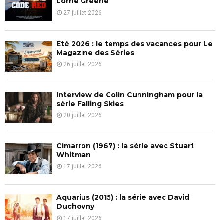
Lorne Greene
r
R
27 juillet 2026
:
C
Eté 2026 : le temps des vacances pour Le
H
Magazine des Séries
26 juillet 2026
Interview de Colin Cunningham pour la
série Falling Skies
20 juillet 2026
Cimarron (1967) : la série avec Stuart
Whitman
17 juillet 2026
Aquarius (2015) : la série avec David
Duchovny
17 juillet 2026