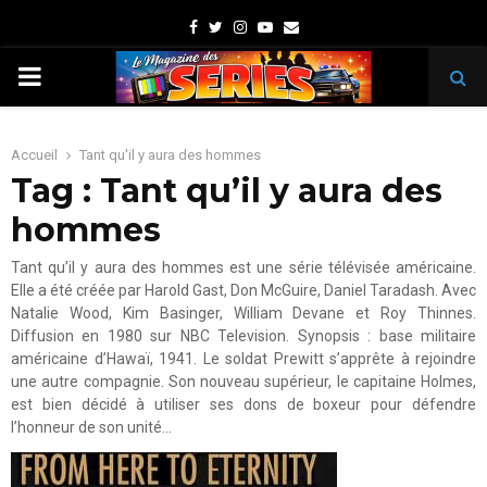
Facebook
Twitter
Instagram
Youtube
Email
PRIMARY
MENU
Accueil
Tant qu'il y aura des hommes
Tag : Tant qu’il y aura des
hommes
Tant qu’il y aura des hommes est une série télévisée américaine.
Elle a été créée par Harold Gast, Don McGuire, Daniel Taradash. Avec
Natalie Wood, Kim Basinger, William Devane et Roy Thinnes.
Diffusion en 1980 sur NBC Television. Synopsis : base militaire
américaine d’Hawaï, 1941. Le soldat Prewitt s’apprête à rejoindre
une autre compagnie. Son nouveau supérieur, le capitaine Holmes,
est bien décidé à utiliser ses dons de boxeur pour défendre
l’honneur de son unité…