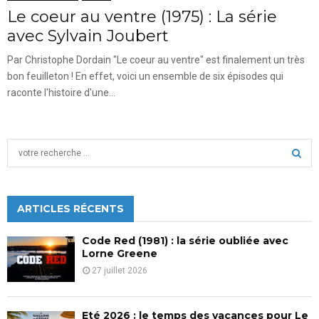
Le coeur au ventre (1975) : La série
avec Sylvain Joubert
Par Christophe Dordain "Le coeur au ventre" est finalement un très
bon feuilleton ! En effet, voici un ensemble de six épisodes qui
raconte l'histoire d'une...
S
e
a
S
r
c
ARTICLES RÉCENTS
E
h
f
A
Code Red (1981) : la série oubliée avec
o
Lorne Greene
r
R
27 juillet 2026
:
C
Eté 2026 : le temps des vacances pour Le