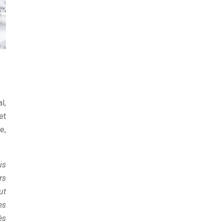
l,
et
e,
is
rs
out
es
ès