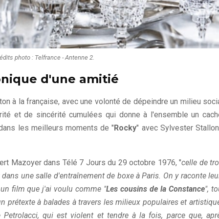
édits photo : Telfrance - Antenne 2.
onique d'une amitié
eton à la française, avec une volonté de dépeindre un milieu socia
érité et de sincérité cumulées qui donne à l'ensemble un cach
r dans les meilleurs moments de "
Rocky
" avec Sylvester Stallon
obert Mazoyer dans Télé 7 Jours du 29 octobre 1976, "
celle de tro
ans une salle d'entraînement de boxe à Paris. On y raconte leu
t un film que j'ai voulu comme "
Les cousins de la Constance
", t
un prétexte à balades à travers les milieux populaires et artistiqu
e Petrolacci, qui est violent et tendre à la fois, parce que, apr