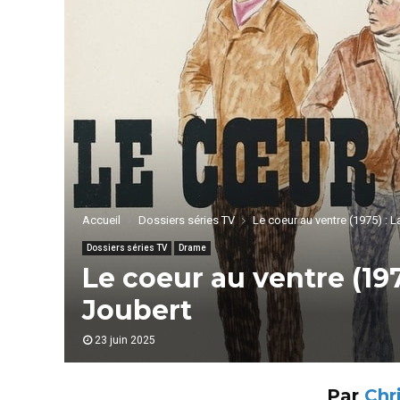
Accueil
Dossiers séries TV
Le coeur au ventre (1975) : L
Dossiers séries TV
Drame
Le coeur au ventre (197
Joubert
23 juin 2025
Par
Chr