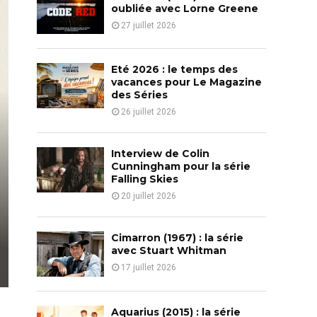
o
oubliée avec Lorne Greene
r
R
27 juillet 2026
:
C
Eté 2026 : le temps des
H
vacances pour Le Magazine
des Séries
26 juillet 2026
Interview de Colin
Cunningham pour la série
Falling Skies
20 juillet 2026
Cimarron (1967) : la série
avec Stuart Whitman
17 juillet 2026
Aquarius (2015) : la série