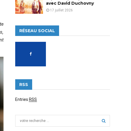
avec David Duchovny
17 juillet 2026
te
RÉSEAU SOCIAL
s,
nt
RSS
Entries
RSS
S
e
a