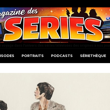
 voyage dans l'univers des séries télévisées des origines à nos jou
PISODES
PORTRAITS
PODCASTS
SÉRIETHÈQUE