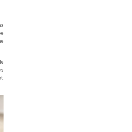
ns
pe
ne
de
es
t.