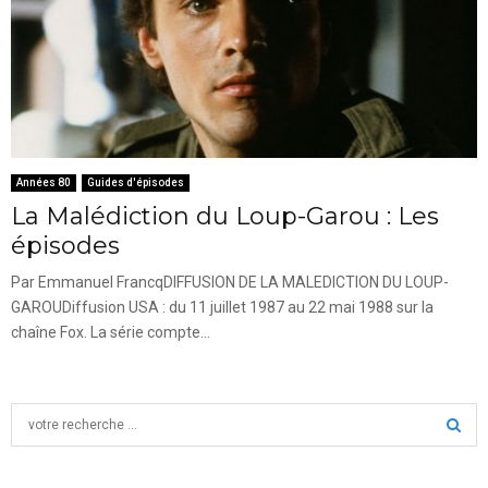
Années 80
Guides d'épisodes
La Malédiction du Loup-Garou : Les
épisodes
Par Emmanuel FrancqDIFFUSION DE LA MALEDICTION DU LOUP-
GAROUDiffusion USA : du 11 juillet 1987 au 22 mai 1988 sur la
chaîne Fox. La série compte...
S
e
a
S
r