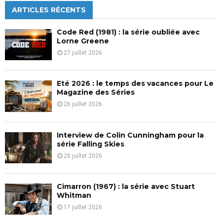
c
ARTICLES RÉCENTS
E
h
f
A
Code Red (1981) : la série oubliée avec
o
Lorne Greene
r
R
27 juillet 2026
:
C
Eté 2026 : le temps des vacances pour Le
H
Magazine des Séries
26 juillet 2026
Interview de Colin Cunningham pour la
série Falling Skies
20 juillet 2026
Cimarron (1967) : la série avec Stuart
Whitman
17 juillet 2026