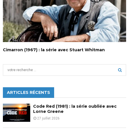
Cimarron (1967) : la série avec Stuart Whitman
S
e
a
S
r
c
ARTICLES RÉCENTS
E
h
f
A
Code Red (1981) : la série oubliée avec
o
Lorne Greene
r
R
27 juillet 2026
:
C