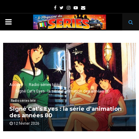
Facebook
Twitter
Instagram
Youtube
Email
PRIMARY
MENU
Accueil
Radio séries télé
Signé Cat’s Eyes : la série d’animation des années 80
Radio séries télé
Signé Cat’s Eyes : la série d’animation
des années 80
12 février 2026