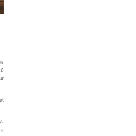
es
20
ur
et
s,
 a