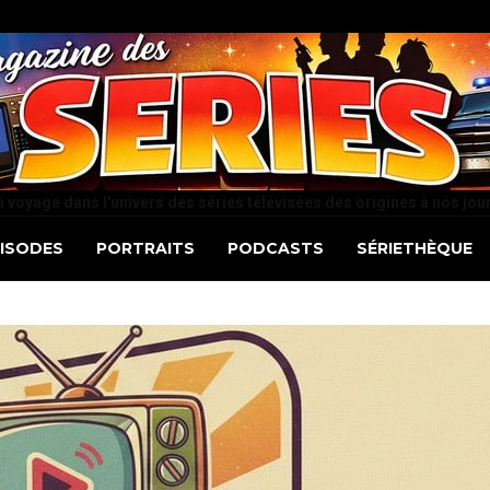
 voyage dans l'univers des séries télévisées des origines à nos jou
PISODES
PORTRAITS
PODCASTS
SÉRIETHÈQUE