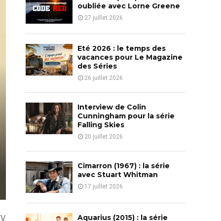
o
oubliée avec Lorne Greene
r
R
27 juillet 2026
:
C
Eté 2026 : le temps des
H
vacances pour Le Magazine
des Séries
26 juillet 2026
Interview de Colin
Cunningham pour la série
Falling Skies
20 juillet 2026
Cimarron (1967) : la série
avec Stuart Whitman
17 juillet 2026
Aquarius (2015) : la série
V.