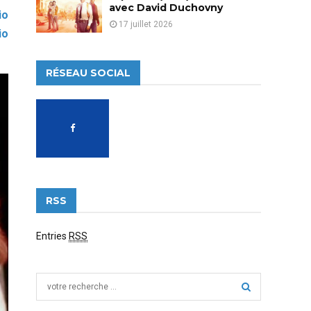
avec David Duchovny
io
17 juillet 2026
io
RÉSEAU SOCIAL
RSS
Entries
RSS
S
e
a