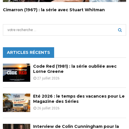
Cimarron (1967) : la série avec Stuart Whitman
S
e
a
S
r
c
ARTICLES RÉCENTS
E
h
f
A
Code Red (1981) : la série oubliée avec
o
Lorne Greene
r
R
27 juillet 2026
:
C
Eté 2026 : le temps des vacances pour Le
H
Magazine des Séries
26 juillet 2026
Interview de Colin Cunningham pour la