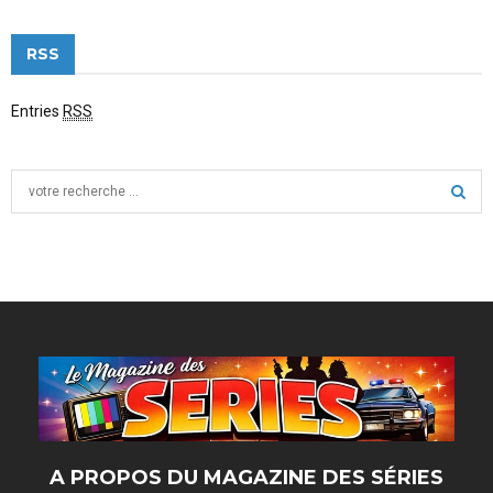
RSS
Entries
RSS
S
e
a
S
r
c
E
h
f
A
o
r
R
:
C
H
A PROPOS DU MAGAZINE DES SÉRIES