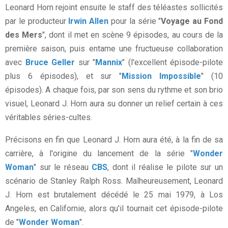
Leonard Horn rejoint ensuite le staff des téléastes sollicités
par le producteur
Irwin Allen
pour la série "
Voyage au Fond
des Mers
", dont il met en scène 9 épisodes, au cours de la
première saison, puis entame une fructueuse collaboration
avec
Bruce Geller
sur "
Mannix
" (l'excellent épisode-pilote
plus 6 épisodes), et sur "
Mission Impossible
" (10
épisodes). A chaque fois, par son sens du rythme et son brio
visuel, Leonard J. Horn aura su donner un relief certain à ces
véritables séries-cultes.
Précisons en fin que Leonard J. Horn aura été, à la fin de sa
carrière, à l'origine du lancement de la série "
Wonder
Woman
" sur le réseau
CBS
, dont il réalise le pilote sur un
scénario de Stanley Ralph Ross. Malheureusement, Leonard
J. Horn est brutalement décédé le 25 mai 1979, à Los
Angeles, en Californie, alors qu'il tournait cet épisode-pilote
de "
Wonder Woman
".