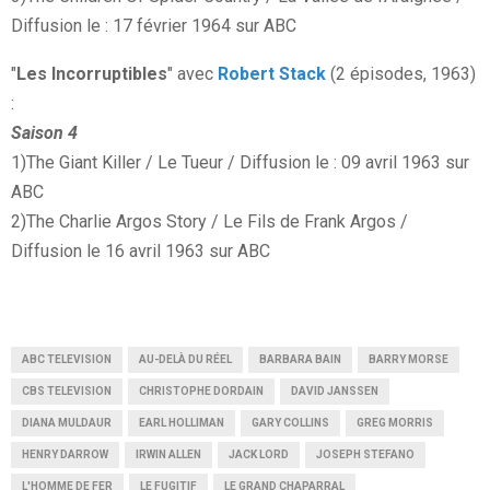
Diffusion le : 17 février 1964 sur ABC
"
Les Incorruptibles
" avec
Robert Stack
(2 épisodes, 1963)
:
Saison 4
1)The Giant Killer / Le Tueur / Diffusion le : 09 avril 1963 sur
ABC
2)The Charlie Argos Story / Le Fils de Frank Argos /
Diffusion le 16 avril 1963 sur ABC
ABC TELEVISION
AU-DELÀ DU RÉEL
BARBARA BAIN
BARRY MORSE
CBS TELEVISION
CHRISTOPHE DORDAIN
DAVID JANSSEN
DIANA MULDAUR
EARL HOLLIMAN
GARY COLLINS
GREG MORRIS
HENRY DARROW
IRWIN ALLEN
JACK LORD
JOSEPH STEFANO
L'HOMME DE FER
LE FUGITIF
LE GRAND CHAPARRAL