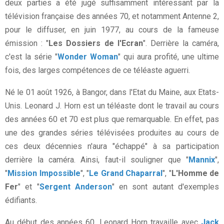
deux parties a été jugé suffisamment intéressant par la
télévision française des années 70, et notamment Antenne 2,
pour le diffuser, en juin 1977, au cours de la fameuse
émission : "
Les Dossiers de l'Ecran
". Derrière la caméra,
c'est la série "
Wonder Woman
" qui aura profité, une ultime
fois, des larges compétences de ce téléaste aguerri.
Né le 01 août 1926, à Bangor, dans l'Etat du Maine, aux Etats-
Unis. Leonard J. Horn est un téléaste dont le travail au cours
des années 60 et 70 est plus que remarquable. En effet, pas
une des grandes séries télévisées produites au cours de
ces deux décennies n'aura "échappé" à sa participation
derrière la caméra. Ainsi, faut-il souligner que "
Mannix
",
"
Mission Impossible
", "
Le Grand Chaparral
", "
L'Homme de
Fer
" et "
Sergent Anderson
" en sont autant d'exemples
édifiants.
Au début des années 60, Leonard Horn travaille avec
Jack