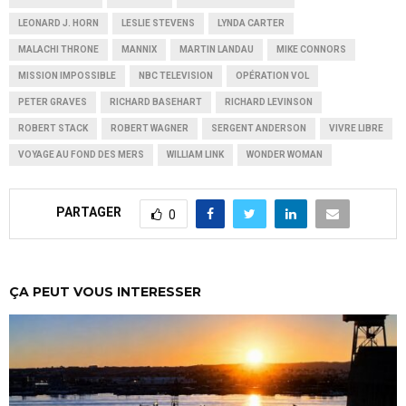
LEONARD J. HORN
LESLIE STEVENS
LYNDA CARTER
MALACHI THRONE
MANNIX
MARTIN LANDAU
MIKE CONNORS
MISSION IMPOSSIBLE
NBC TELEVISION
OPÉRATION VOL
PETER GRAVES
RICHARD BASEHART
RICHARD LEVINSON
ROBERT STACK
ROBERT WAGNER
SERGENT ANDERSON
VIVRE LIBRE
VOYAGE AU FOND DES MERS
WILLIAM LINK
WONDER WOMAN
PARTAGER
0
ÇA PEUT VOUS INTERESSER