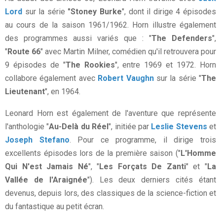
Lord
sur la série
"Stoney Burke
", dont il dirige 4 épisodes
au cours de la saison 1961/1962. Horn illustre également
des programmes aussi variés que : "
The Defenders
",
"
Route 66
" avec Martin Milner, comédien qu'il retrouvera pour
9 épisodes de "
The Rookies
", entre 1969 et 1972. Horn
collabore également avec
Robert Vaughn
sur la série "
The
Lieutenant
", en 1964.
Leonard Horn est également de l'aventure que représente
l'anthologie "
Au-Delà du Réel
", initiée par
Leslie Stevens
et
Joseph Stefano
. Pour ce programme, il dirige trois
excellents épisodes lors de la première saison ("
L'Homme
Qui N'est Jamais Né
", "
Les Forçats De Zanti
" et "
La
Vallée de l'Araignée
"). Les deux derniers cités étant
devenus, depuis lors, des classiques de la science-fiction et
du fantastique au petit écran.