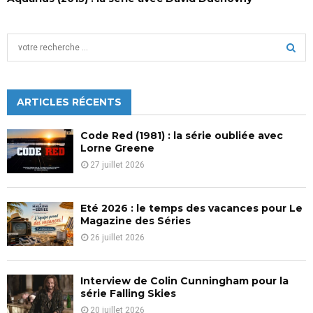
S
e
a
S
r
c
ARTICLES RÉCENTS
E
h
f
A
Code Red (1981) : la série oubliée avec
o
Lorne Greene
r
R
27 juillet 2026
:
C
Eté 2026 : le temps des vacances pour Le
H
Magazine des Séries
26 juillet 2026
Interview de Colin Cunningham pour la
série Falling Skies
20 juillet 2026