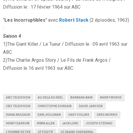
Diffusion le : 17 février 1964 sur ABC
"
Les Incorruptibles
" avec
Robert Stack
(2 épisodes, 1963)
:
Saison 4
1)The Giant Killer / Le Tueur / Diffusion le : 09 avril 1963 sur
ABC
2)The Charlie Argos Story / Le Fils de Frank Argos /
Diffusion le 16 avril 1963 sur ABC
ABC TELEVISION
AU-DELÀ DU RÉEL
BARBARA BAIN
BARRY MORSE
CBS TELEVISION
CHRISTOPHE DORDAIN
DAVID JANSSEN
DIANA MULDAUR
EARL HOLLIMAN
GARY COLLINS
GREG MORRIS
HENRY DARROW
IRWIN ALLEN
JACK LORD
JOSEPH STEFANO
L'HOMME DE FER
LE FUGITIF
LE GRAND CHAPARRAL