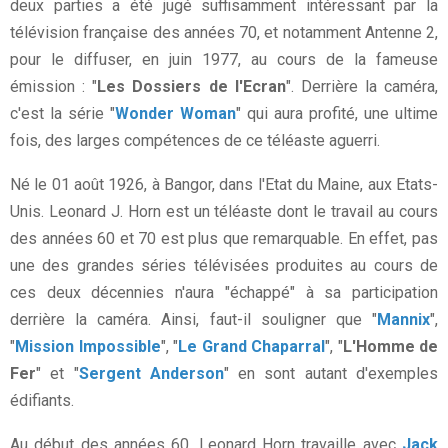
deux parties a été jugé suffisamment intéressant par la
télévision française des années 70, et notamment Antenne 2,
pour le diffuser, en juin 1977, au cours de la fameuse
émission : "
Les Dossiers de l'Ecran
". Derrière la caméra,
c'est la série "
Wonder Woman
" qui aura profité, une ultime
fois, des larges compétences de ce téléaste aguerri.
Né le 01 août 1926, à Bangor, dans l'Etat du Maine, aux Etats-
Unis. Leonard J. Horn est un téléaste dont le travail au cours
des années 60 et 70 est plus que remarquable. En effet, pas
une des grandes séries télévisées produites au cours de
ces deux décennies n'aura "échappé" à sa participation
derrière la caméra. Ainsi, faut-il souligner que "
Mannix
",
"
Mission Impossible
", "
Le Grand Chaparral
", "
L'Homme de
Fer
" et "
Sergent Anderson
" en sont autant d'exemples
édifiants.
Au début des années 60, Leonard Horn travaille avec
Jack