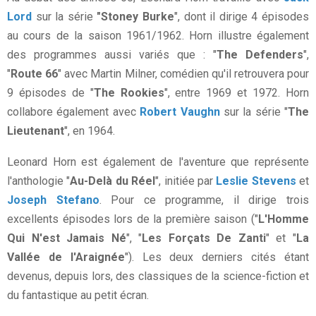
Lord
sur la série
"Stoney Burke
", dont il dirige 4 épisodes
au cours de la saison 1961/1962. Horn illustre également
des programmes aussi variés que : "
The Defenders
",
"
Route 66
" avec Martin Milner, comédien qu'il retrouvera pour
9 épisodes de "
The Rookies
", entre 1969 et 1972. Horn
collabore également avec
Robert Vaughn
sur la série "
The
Lieutenant
", en 1964.
Leonard Horn est également de l'aventure que représente
l'anthologie "
Au-Delà du Réel
", initiée par
Leslie Stevens
et
Joseph Stefano
. Pour ce programme, il dirige trois
excellents épisodes lors de la première saison ("
L'Homme
Qui N'est Jamais Né
", "
Les Forçats De Zanti
" et "
La
Vallée de l'Araignée
"). Les deux derniers cités étant
devenus, depuis lors, des classiques de la science-fiction et
du fantastique au petit écran.