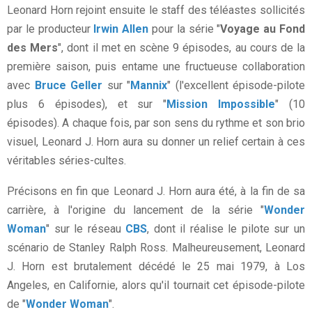
Leonard Horn rejoint ensuite le staff des téléastes sollicités
par le producteur
Irwin Allen
pour la série "
Voyage au Fond
des Mers
", dont il met en scène 9 épisodes, au cours de la
première saison, puis entame une fructueuse collaboration
avec
Bruce Geller
sur "
Mannix
" (l'excellent épisode-pilote
plus 6 épisodes), et sur "
Mission Impossible
" (10
épisodes). A chaque fois, par son sens du rythme et son brio
visuel, Leonard J. Horn aura su donner un relief certain à ces
véritables séries-cultes.
Précisons en fin que Leonard J. Horn aura été, à la fin de sa
carrière, à l'origine du lancement de la série "
Wonder
Woman
" sur le réseau
CBS
, dont il réalise le pilote sur un
scénario de Stanley Ralph Ross. Malheureusement, Leonard
J. Horn est brutalement décédé le 25 mai 1979, à Los
Angeles, en Californie, alors qu'il tournait cet épisode-pilote
de "
Wonder Woman
".