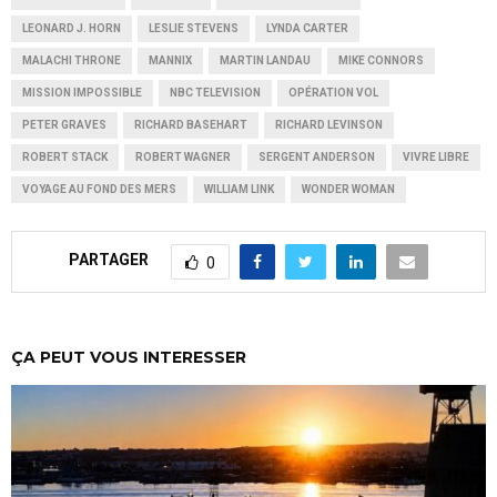
LEONARD J. HORN
LESLIE STEVENS
LYNDA CARTER
MALACHI THRONE
MANNIX
MARTIN LANDAU
MIKE CONNORS
MISSION IMPOSSIBLE
NBC TELEVISION
OPÉRATION VOL
PETER GRAVES
RICHARD BASEHART
RICHARD LEVINSON
ROBERT STACK
ROBERT WAGNER
SERGENT ANDERSON
VIVRE LIBRE
VOYAGE AU FOND DES MERS
WILLIAM LINK
WONDER WOMAN
PARTAGER
0
ÇA PEUT VOUS INTERESSER