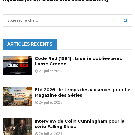
S
e
a
S
r
c
ARTICLES RÉCENTS
E
h
f
A
Code Red (1981) : la série oubliée avec
o
Lorne Greene
r
R
27 juillet 2026
:
C
Eté 2026 : le temps des vacances pour Le
H
Magazine des Séries
26 juillet 2026
Interview de Colin Cunningham pour la
série Falling Skies
20 juillet 2026