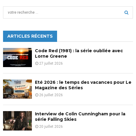
S
e
a
S
r
c
ARTICLES RÉCENTS
E
h
f
A
Code Red (1981) : la série oubliée avec
o
Lorne Greene
r
R
27 juillet 2026
:
C
Eté 2026 : le temps des vacances pour Le
H
Magazine des Séries
26 juillet 2026
Interview de Colin Cunningham pour la
série Falling Skies
20 juillet 2026