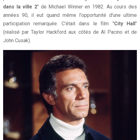
dans la ville 2
" de Michael Winner en 1982. Au cours des
années 90, il eut quand même l'opportunité d'une ultime
participation remarquée. C'était dans le film "
City Hall
"
(réalisé par Taylor Hackford aux côtés de Al Pacino et de
John Cusak).