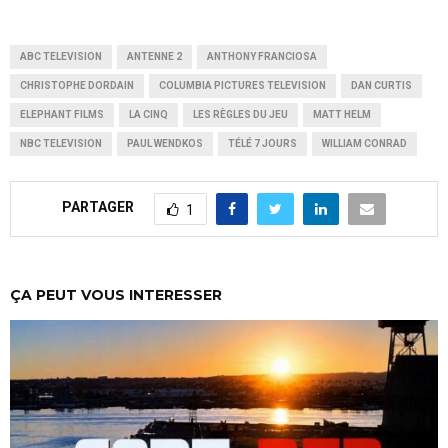
ABC TELEVISION
ANTENNE 2
ANTHONY FRANCIOSA
CHRISTOPHE DORDAIN
COLUMBIA PICTURES TELEVISION
DAN CURTIS
ELEPHANT FILMS
LA CINQ
LES RÈGLES DU JEU
MATT HELM
NBC TELEVISION
PAUL WENDKOS
TÉLÉ 7 JOURS
WILLIAM CONRAD
PARTAGER
1
ÇA PEUT VOUS INTERESSER