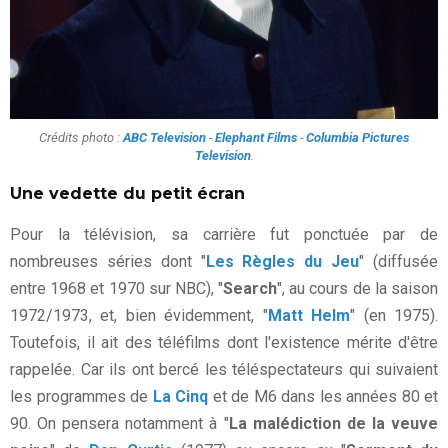
Crédits photo :
ABC Television
-
Elephant Films
-
Columbia Pictures
Television
.
Une vedette du petit écran
Pour la télévision, sa carrière fut ponctuée par de
nombreuses séries dont "
Les Règles du Jeu
" (diffusée
entre 1968 et 1970 sur NBC), "
Search
", au cours de la saison
1972/1973, et, bien évidemment, "
Matt Helm
" (en 1975).
Toutefois, il ait des téléfilms dont l'existence mérite d'être
rappelée. Car ils ont bercé les téléspectateurs qui suivaient
les programmes de
La Cinq
et de M6 dans les années 80 et
90. On pensera notamment à "
La malédiction de la veuve