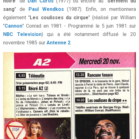
noire
" de
Dan Curtis
(1977) ou encore au "
Serment du
sang
" de
Paul Wendkos
(1987). Enfin, on mentionnera
également "
Les coulisses du cirque
" (réalisé par William
"
Cannon
" Conrad en 1981 - Programmé le 5 juin 1981 sur
NBC Television
) qui a été notamment diffusé le 20
novembre 1985 sur
Antenne 2
.