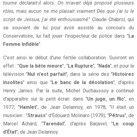
tourne déclarait-il alors. On m'avait déjà proposé plusieurs
rôles, mais aucun ne me plaisait vraiment Dès que j'ai lu le
script de Jessua, j'ai été enthousiasmé
." Claude Chabrol, qui
se souvient de lui pour avoir assisté au concours du
Conservatoire, lui fait jouer l'inspecteur de police dans "
La
Femme Infidèle
".
C'est ainsi le début d'une fertile collaboration. Suivront en
effet : "
Que la bête meure
", "
La Rupture
", "
Nada
", et pour la
télévision "
Nul n'est parfait
", dans la série des "
Histoires
insolites
" ainsi que "
Le banc de la désolation
", d'après
Henry James. Par la suite, Michel Duchaussoy a continué
d'apparaître sur le petit écran: dans "
Un juge, un flic
", en
1977; "
Hamlet
", de Jean Delannoy, en 1978; "Il était un
musicien : "
Strauss
" d'Édouard Molinaro (1979); "
Pétrus
", de
Marcel Achard; "
Tarendol
", d'après Barjavel; "
Le coup
d'État
", de Jean Delannoy.