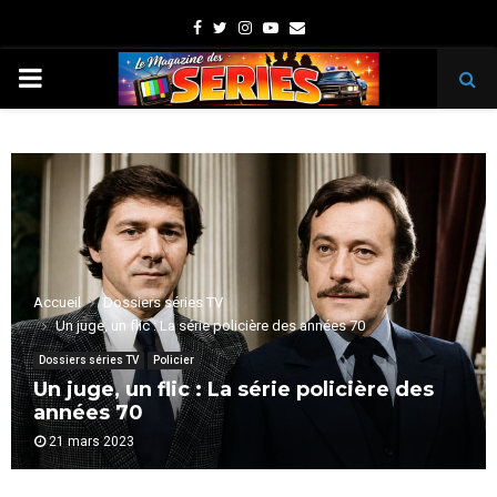
Facebook
Twitter
Instagram
Youtube
Email
PRIMARY
MENU
Accueil
Dossiers séries TV
Un juge, un flic : La série policière des années 70
Dossiers séries TV
Policier
Un juge, un flic : La série policière des
années 70
21 mars 2023