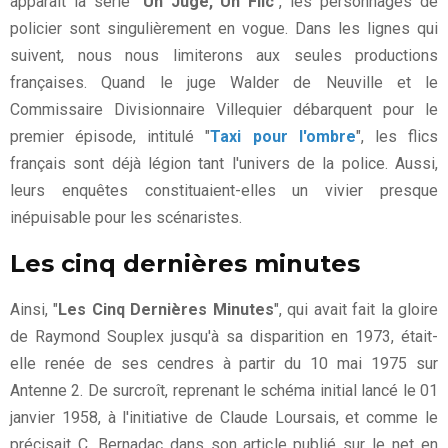
apparaît la série "
Un Juge, Un Flic
", les personnages de
policier sont singulièrement en vogue. Dans les lignes qui
suivent, nous nous limiterons aux seules productions
françaises. Quand le juge Walder de Neuville et le
Commissaire Divisionnaire Villequier débarquent pour le
premier épisode, intitulé "
Taxi pour l'ombre
", les flics
français sont déjà légion tant l'univers de la police. Aussi,
leurs enquêtes constituaient-elles un vivier presque
inépuisable pour les scénaristes.
Les cinq dernières minutes
Ainsi, "
Les Cinq Dernières Minutes
", qui avait fait la gloire
de Raymond Souplex jusqu'à sa disparition en 1973, était-
elle renée de ses cendres à partir du 10 mai 1975 sur
Antenne 2. De surcroît, reprenant le schéma initial lancé le 01
janvier 1958, à l'initiative de Claude Loursais, et comme le
précisait C. Bernadac dans son article publié sur le net en