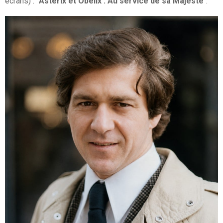
écrans) : "
Astérix et Obélix : Au service de sa Majesté
".