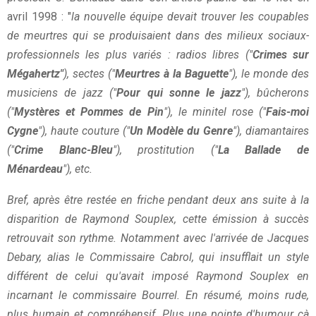
avril 1998 : "
la nouvelle équipe devait trouver les coupables
de meurtres qui se produisaient dans des milieux sociaux-
professionnels les plus variés : radios libres ("
Crimes sur
Mégahertz"
), sectes ("
Meurtres à la Baguette
"), le monde des
musiciens de jazz ("
Pour qui sonne le jazz
"), bûcherons
("
Mystères et Pommes de Pin
"), le minitel rose ("
Fais-moi
Cygne
"), haute couture ("
Un Modèle du Genre
"), diamantaires
("
Crime Blanc-Bleu
"), prostitution ("
La Ballade de
Ménardeau
"), etc.
Bref, après être restée en friche pendant deux ans suite à la
disparition de Raymond Souplex, cette émission à succès
retrouvait son rythme. Notamment avec l'arrivée de Jacques
Debary, alias le Commissaire Cabrol, qui insufflait un style
différent de celui qu'avait imposé Raymond Souplex en
incarnant le commissaire Bourrel. En résumé, moins rude,
plus humain et compréhensif. Plus une pointe d'humour cà