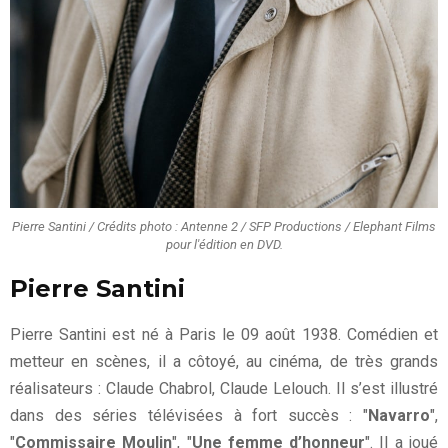
Pierre Santini / Crédits photo : Antenne 2 / SFP Productions / Elephant Films
pour l'édition en DVD.
Pierre Santini
Pierre Santini est né à Paris le 09 août 1938. Comédien et
metteur en scènes, il a côtoyé, au cinéma, de très grands
réalisateurs : Claude Chabrol, Claude Lelouch. Il s’est illustré
dans des séries télévisées à fort succès : "
Navarro
",
"
Commissaire Moulin
", "
Une femme d’honneur
". Il a joué