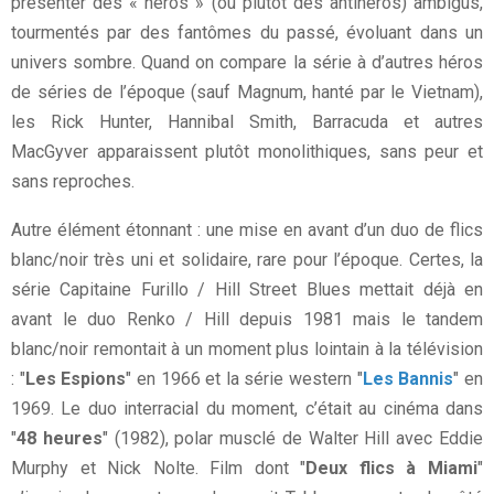
présenter des « héros » (ou plutôt des antihéros) ambigus,
tourmentés par des fantômes du passé, évoluant dans un
univers sombre. Quand on compare la série à d’autres héros
de séries de l’époque (sauf Magnum, hanté par le Vietnam),
les Rick Hunter, Hannibal Smith, Barracuda et autres
MacGyver apparaissent plutôt monolithiques, sans peur et
sans reproches.
Autre élément étonnant : une mise en avant d’un duo de flics
blanc/noir très uni et solidaire, rare pour l’époque. Certes, la
série Capitaine Furillo / Hill Street Blues mettait déjà en
avant le duo Renko / Hill depuis 1981 mais le tandem
blanc/noir remontait à un moment plus lointain à la télévision
: "
Les Espions
" en 1966 et la série western "
Les Bannis
" en
1969. Le duo interracial du moment, c’était au cinéma dans
"
48 heures
" (1982), polar musclé de Walter Hill avec Eddie
Murphy et Nick Nolte. Film dont "
Deux flics à Miami
"