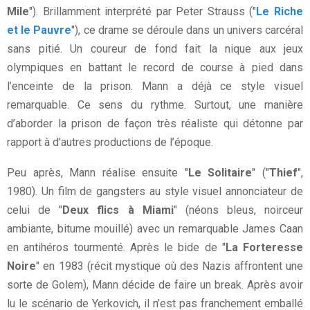
Mile
"). Brillamment interprété par Peter Strauss ("
Le Riche
et le Pauvre
"), ce drame se déroule dans un univers carcéral
sans pitié. Un coureur de fond fait la nique aux jeux
olympiques en battant le record de course à pied dans
l’enceinte de la prison. Mann a déjà ce style visuel
remarquable. Ce sens du rythme. Surtout, une manière
d’aborder la prison de façon très réaliste qui détonne par
rapport à d’autres productions de l’époque.
Peu après, Mann réalise ensuite "
Le Solitaire
" ("
Thief
",
1980). Un film de gangsters au style visuel annonciateur de
celui de "
Deux flics à Miami
" (néons bleus, noirceur
ambiante, bitume mouillé) avec un remarquable James Caan
en antihéros tourmenté. Après le bide de "
La Forteresse
Noire
" en 1983 (récit mystique où des Nazis affrontent une
sorte de Golem), Mann décide de faire un break. Après avoir
lu le scénario de Yerkovich, il n’est pas franchement emballé