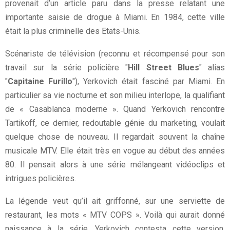
provenait d’un article paru dans la presse relatant une
importante saisie de drogue à Miami. En 1984, cette ville
était la plus criminelle des Etats-Unis.
Scénariste de télévision (reconnu et récompensé pour son
travail sur la série policière "
Hill Street Blues
" alias
"
Capitaine Furillo
"), Yerkovich était fasciné par Miami. En
particulier sa vie nocturne et son milieu interlope, la qualifiant
de « Casablanca moderne ». Quand Yerkovich rencontre
Tartikoff, ce dernier, redoutable génie du marketing, voulait
quelque chose de nouveau. Il regardait souvent la chaîne
musicale MTV. Elle était très en vogue au début des années
80. Il pensait alors à une série mélangeant vidéoclips et
intrigues policières.
La légende veut qu’il ait griffonné, sur une serviette de
restaurant, les mots « MTV COPS ». Voilà qui aurait donné
naissance à la série. Yerkovich contesta cette version.