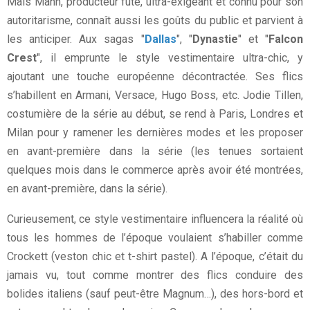
Mais Mann, producteur futé, ultra-exigeant et connu pour son
autoritarisme, connaît aussi les goûts du public et parvient à
les anticiper. Aux sagas "
Dallas
", "
Dynastie
" et "
Falcon
Crest
", il emprunte le style vestimentaire ultra-chic, y
ajoutant une touche européenne décontractée. Ses flics
s’habillent en Armani, Versace, Hugo Boss, etc. Jodie Tillen,
costumière de la série au début, se rend à Paris, Londres et
Milan pour y ramener les dernières modes et les proposer
en avant-première dans la série (les tenues sortaient
quelques mois dans le commerce après avoir été montrées,
en avant-première, dans la série).
Curieusement, ce style vestimentaire influencera la réalité où
tous les hommes de l’époque voulaient s’habiller comme
Crockett (veston chic et t-shirt pastel). A l’époque, c’était du
jamais vu, tout comme montrer des flics conduire des
bolides italiens (sauf peut-être Magnum…), des hors-bord et