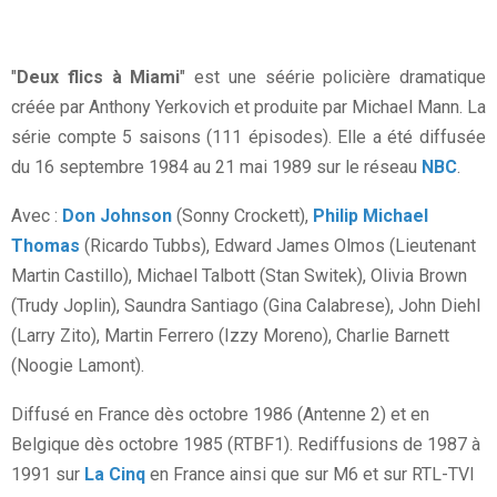
"
Deux flics à Miami
" est une séérie policière dramatique
créée par Anthony Yerkovich et produite par Michael Mann. La
série compte 5 saisons (111 épisodes). Elle a été diffusée
du 16 septembre 1984 au 21 mai 1989 sur le réseau
NBC
.
Avec :
Don Johnson
(Sonny Crockett),
Philip Michael
Thomas
(Ricardo Tubbs), Edward James Olmos (Lieutenant
Martin Castillo), Michael Talbott (Stan Switek), Olivia Brown
(Trudy Joplin), Saundra Santiago (Gina Calabrese), John Diehl
(Larry Zito), Martin Ferrero (Izzy Moreno), Charlie Barnett
(Noogie Lamont).
Diffusé en France dès octobre 1986 (Antenne 2) et en
Belgique dès octobre 1985 (RTBF1). Rediffusions de 1987 à
1991 sur
La Cinq
en France ainsi que sur M6 et sur RTL-TVI