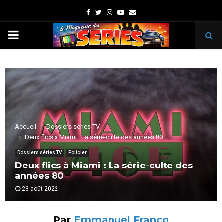
Facebook
Twitter
Instagram
Youtube
Email
PRIMARY
MENU
Accueil
Dossiers séries TV
Deux flics à Miami : La série-culte des années 80
Dossiers séries TV
Policier
Deux flics à Miami : La série-culte des
années 80
23 août 2022
Par
Emmanuel Francq