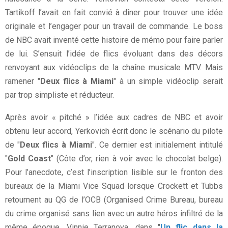
Tartikoff l’avait en fait convié à dîner pour trouver une idée
originale et l’engager pour un travail de commande. Le boss
de NBC avait inventé cette histoire de mémo pour faire parler
de lui. S’ensuit l’idée de flics évoluant dans des décors
renvoyant aux vidéoclips de la chaîne musicale MTV. Mais
ramener "
Deux flics à Miami
" à un simple vidéoclip serait
par trop simpliste et réducteur.
Après avoir « pitché » l’idée aux cadres de NBC et avoir
obtenu leur accord, Yerkovich écrit donc le scénario du pilote
de "
Deux flics à Miami
". Ce dernier est initialement intitulé
"
Gold Coast
" (Côte d’or, rien à voir avec le chocolat belge).
Pour l’anecdote, c’est l’inscription lisible sur le fronton des
bureaux de la Miami Vice Squad lorsque Crockett et Tubbs
retournent au QG de l’OCB (Organised Crime Bureau, bureau
du crime organisé sans lien avec un autre héros infiltré de la
même époque, Vinnie Terranova, dans "
Un flic dans la