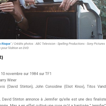
u Risque
" / Crédits photos : ABC Television - Spelling Productions - Sony Pictures
 pour l'édition en DVD
2)
 : 10 novembre sur 1984 sur TF1
arry Winer
is (David Stinton), John Considine (Eliot Knox), Titos Vand
David Stinton annonce à Jennifer qu'elle est une des finalist
année. Max a en effet cultivé une rose qu'il a baptisée "Jennifer"