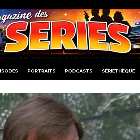
 voyage dans l'univers des séries télévisées des origines à nos jou
PISODES
PORTRAITS
PODCASTS
SÉRIETHÈQUE