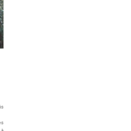
is
es
 à