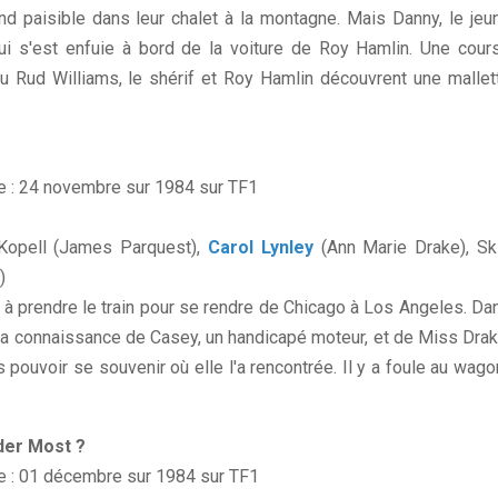
d paisible dans leur chalet à la montagne. Mais Danny, le jeu
qui s'est enfuie à bord de la voiture de Roy Hamlin. Une cour
u Rud Williams, le shérif et Roy Hamlin découvrent une mallet
le : 24 novembre sur 1984 sur TF1
 Kopell (James Parquest),
Carol Lynley
(Ann Marie Drake), Sk
)
r à prendre le train pour se rendre de Chicago à Los Angeles. Da
nt la connaissance de Casey, un handicapé moteur, et de Miss Drak
s pouvoir se souvenir où elle l'a rencontrée. Il y a foule au wago
der Most ?
le : 01 décembre sur 1984 sur TF1