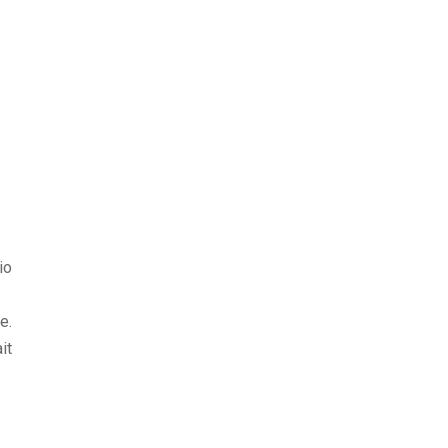
io
e.
it