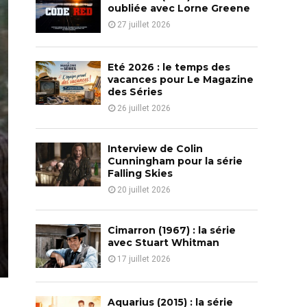
o
oubliée avec Lorne Greene
r
R
27 juillet 2026
:
C
Eté 2026 : le temps des
H
vacances pour Le Magazine
des Séries
26 juillet 2026
Interview de Colin
Cunningham pour la série
Falling Skies
20 juillet 2026
Cimarron (1967) : la série
avec Stuart Whitman
17 juillet 2026
Aquarius (2015) : la série