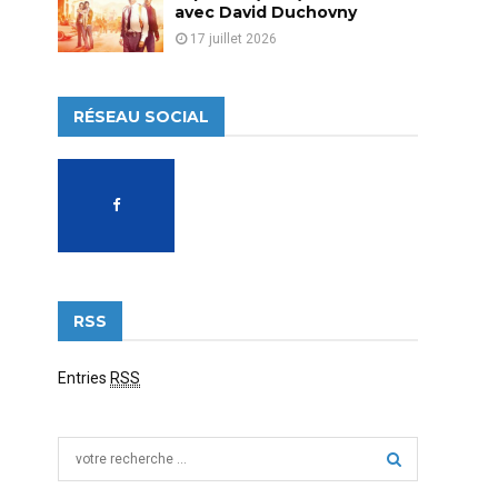
avec David Duchovny
17 juillet 2026
RÉSEAU SOCIAL
RSS
Entries
RSS
S
e
a