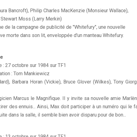
ura Bancroft), Philip Charles MacKenzie (Monsieur Wallace),
, Stewart Moss (Larry Merkin)
he de la campagne de publicité de "Whitefury", une nouvelle
ouve morte dans son lit, enveloppée d'un manteau Whitefury.
ve
le : 27 octobre sur 1984 sur TF1
sation : Tom Mankiewicz
rd), Barbara Horan (Vickie), Bruce Glover (Wilkes), Tony Giorg
cien Marcus le Magnifique. Il y invite sa nouvelle amie Marlèn
er des ennuis... Ainsi, Max doit participer à un numéro qui le fa
ite dans la salle, il semble bien avoir disparu pour de bon...
le : 13 octobre sur 1984 sur TF1