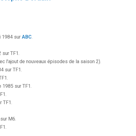
i 1984 sur
ABC
.
2 sur TF1.
vec l'ajout de nouveaux épisodes de la saison 2).
4 sur TF1.
TF1.
e 1985 sur TF1.
TF1.
r TF1.
 sur M6.
TF1.