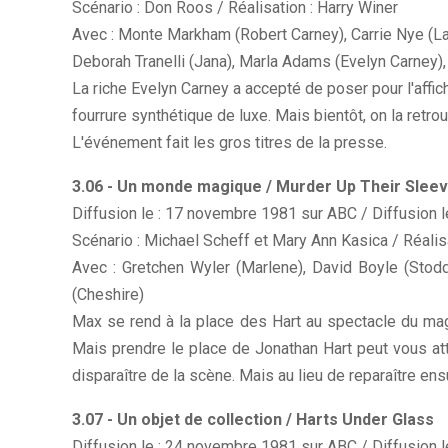
Scénario : Don Roos / Réalisation : Harry Winer
Avec : Monte Markham (Robert Carney), Carrie Nye (La
Deborah Tranelli (Jana), Marla Adams (Evelyn Carney)
La riche Evelyn Carney a accepté de poser pour l'affic
fourrure synthétique de luxe. Mais bientôt, on la retr
L'événement fait les gros titres de la presse.
3.06 - Un monde magique / Murder Up Their Slee
Diffusion le : 17 novembre 1981 sur ABC / Diffusion 
Scénario : Michael Scheff et Mary Ann Kasica / Réali
Avec : Gretchen Wyler (Marlene), David Boyle (Stodda
(Cheshire)
Max se rend à la place des Hart au spectacle du magi
Mais prendre le place de Jonathan Hart peut vous attir
disparaître de la scène. Mais au lieu de reparaître ensu
3.07 - Un objet de collection / Harts Under Glass
Diffusion le : 24 novembre 1981 sur ABC / Diffusion 