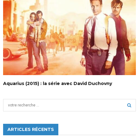
Aquarius (2015) : la série avec David Duchovny
S
e
a
S
r
c
ARTICLES RÉCENTS
E
h