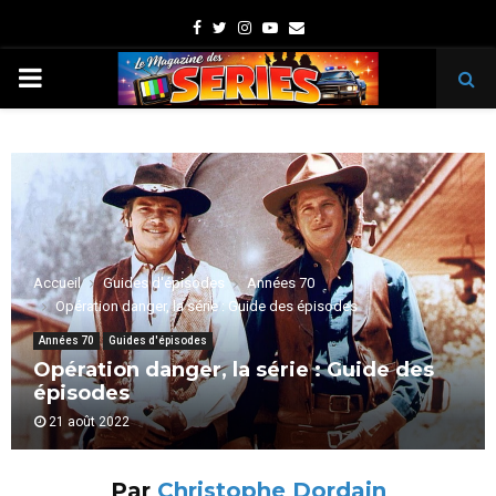
Facebook
Twitter
Instagram
Youtube
Email
PRIMARY
MENU
Accueil
Guides d'épisodes
Années 70
Opération danger, la série : Guide des épisodes
Années 70
Guides d'épisodes
Opération danger, la série : Guide des
épisodes
21 août 2022
Par
Christophe Dordain