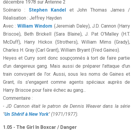
décembre 1978 sur Antenne 2
Scénario :
Stephen Kandel
et John Thomas James /
Réalisation : Jeffrey Hayden
Avec :
William Windom
(Jeremiah Daley), J.D. Cannon (Harry
Briscoe), Beth Brickell (Sara Blaine), J. Pat O'Malley (H.T.
McDuff), Harry Hickox (Strothers), William Mims (Grady),
Charles H. Gray (Carl Grant), William Bryant (Fred Gaines).
Heyes et Curry sont donc soupçonnés à tort de faire partie
d'un dangereux gang. Mais aussi de préparer l'attaque d'un
train convoyant de l'or. Aussi, sous les noms de Gaines et
Grant, ils s'engagent comme agents spéciaux auprès de
Harry Briscoe pour faire échec au gang...
Commentaire :
- JD Cannon était le patron de Dennis Weaver dans la série
"
Un Shérif à New York
" (1971/1977).
1.05 - The Girl In Boxcar / Danger