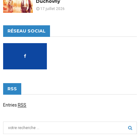
Duchovny
17 juillet 2026
RÉSEAU SOCIAL
RSS
Entries
RSS
S
e
a