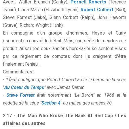
Avec : Walter Brennan (Gantry),
Pernell Roberts
(Terence
Tynan), Linda Marsh (Elizabeth Tynan),
Robert Colbert
(Bud),
Steve Forrest (Jake), Glenn Corbett (Ralph), John Haworth
(Steve), Richard Wright (Hank).
En compagnie d'un groupe d'hommes, Heyes et Curry
escortent un convoi de bétail. Mais, une série de meurtres se
produit. Aussi, les deux anciens hors-la-loi se sentent visés
par ce règlement de comptes dont ils craignent d'être
finalement l'enjeu...
Commentaires :
- Il faut souligner que Robert Colbert a été le héros de la série
"
Au Coeur du Temps
" avec James Darren.
-
Steve Forrest
était notamment "Le Baron" en 1966 et la
vedette de la série "
Section 4
" au milieu des années 70.
2.17 - The Man Who Broke The Bank At Red Cap / Les
affaires des autres