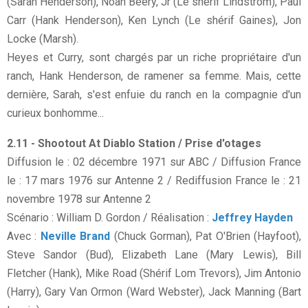
(Sarah Henderson), Noah Beery, Jr (Le shérif Lindstrom), Paul
Carr (Hank Henderson), Ken Lynch (Le shérif Gaines), Jon
Locke (Marsh).
Heyes et Curry, sont chargés par un riche propriétaire d'un
ranch, Hank Henderson, de ramener sa femme. Mais, cette
dernière, Sarah, s'est enfuie du ranch en la compagnie d'un
curieux bonhomme...
2.11 - Shootout At Diablo Station / Prise d'otages
Diffusion le : 02 décembre 1971 sur ABC / Diffusion France
le : 17 mars 1976 sur Antenne 2 / Rediffusion France le : 21
novembre 1978 sur Antenne 2
Scénario : William D. Gordon / Réalisation :
Jeffrey Hayden
Avec :
Neville Brand
(Chuck Gorman), Pat O'Brien (Hayfoot),
Steve Sandor (Bud), Elizabeth Lane (Mary Lewis), Bill
Fletcher (Hank), Mike Road (Shérif Lom Trevors), Jim Antonio
(Harry), Gary Van Ormon (Ward Webster), Jack Manning (Bart