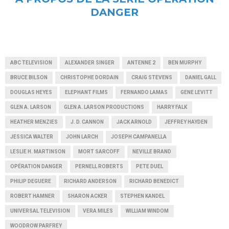
DANGER
ABC TELEVISION
ALEXANDER SINGER
ANTENNE 2
BEN MURPHY
BRUCE BILSON
CHRISTOPHE DORDAIN
CRAIG STEVENS
DANIEL GALL
DOUGLAS HEYES
ELEPHANT FILMS
FERNANDO LAMAS
GENE LEVITT
GLEN A. LARSON
GLEN A. LARSON PRODUCTIONS
HARRY FALK
HEATHER MENZIES
J. D. CANNON
JACK ARNOLD
JEFFREY HAYDEN
JESSICA WALTER
JOHN LARCH
JOSEPH CAMPANELLA
LESLIE H. MARTINSON
MORT SARCOFF
NEVILLE BRAND
OPÉRATION DANGER
PERNELL ROBERTS
PETE DUEL
PHILIP DEGUERE
RICHARD ANDERSON
RICHARD BENEDICT
ROBERT HAMNER
SHARON ACKER
STEPHEN KANDEL
UNIVERSAL TELEVISION
VERA MILES
WILLIAM WINDOM
WOODROW PARFREY