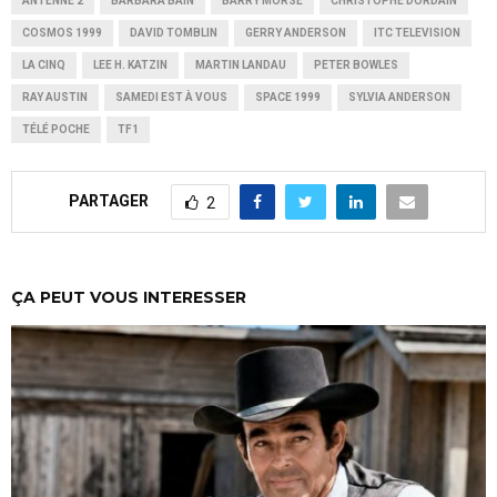
ANTENNE 2
BARBARA BAIN
BARRY MORSE
CHRISTOPHE DORDAIN
COSMOS 1999
DAVID TOMBLIN
GERRY ANDERSON
ITC TELEVISION
LA CINQ
LEE H. KATZIN
MARTIN LANDAU
PETER BOWLES
RAY AUSTIN
SAMEDI EST À VOUS
SPACE 1999
SYLVIA ANDERSON
TÉLÉ POCHE
TF1
PARTAGER
2
ÇA PEUT VOUS INTERESSER