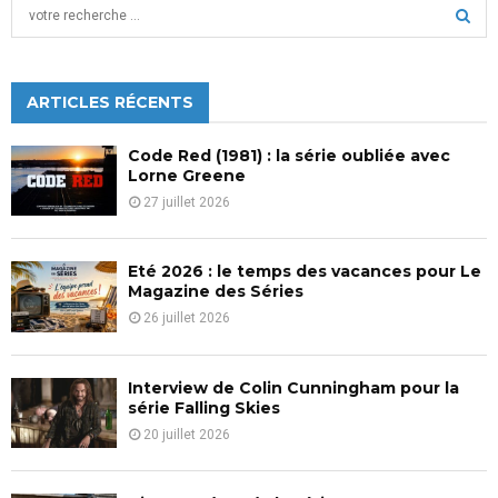
S
e
a
S
r
c
ARTICLES RÉCENTS
E
h
f
A
Code Red (1981) : la série oubliée avec
o
Lorne Greene
r
R
27 juillet 2026
:
C
Eté 2026 : le temps des vacances pour Le
H
Magazine des Séries
26 juillet 2026
Interview de Colin Cunningham pour la
série Falling Skies
20 juillet 2026