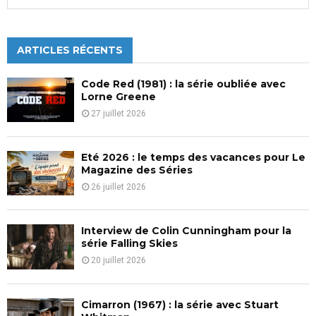
e
a
S
r
c
ARTICLES RÉCENTS
E
h
f
A
Code Red (1981) : la série oubliée avec
o
Lorne Greene
r
R
27 juillet 2026
:
C
Eté 2026 : le temps des vacances pour Le
H
Magazine des Séries
26 juillet 2026
Interview de Colin Cunningham pour la
série Falling Skies
20 juillet 2026
Cimarron (1967) : la série avec Stuart