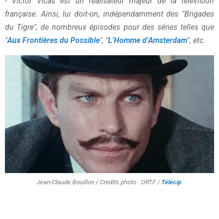
- Victor Vicas est un réalisateur majeur de la télévision
française. Ainsi, lui doit-on, indépendamment des "Brigades
du Tigre", de nombreux épisodes pour des séries telles que
"
Aux Frontières du Possible
", "
L’Homme d’Amsterdam
", etc.
Jean-Claude Bouillon / Crédits photo : ORTF /
Télécip
.