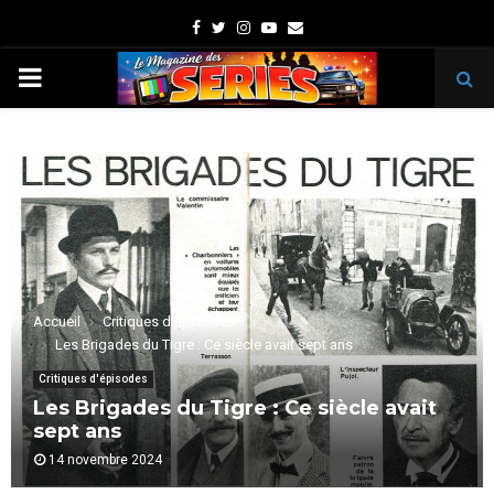
Facebook
Twitter
Instagram
Youtube
Email
PRIMARY
MENU
Accueil
Critiques d'épisodes
Les Brigades du Tigre : Ce siècle avait sept ans
Critiques d'épisodes
Les Brigades du Tigre : Ce siècle avait
sept ans
14 novembre 2024