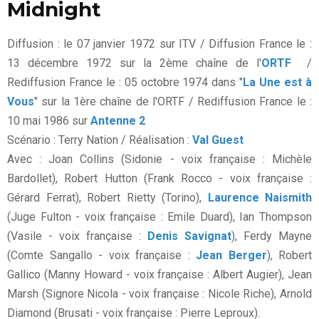
Midnight
Diffusion : le 07 janvier 1972 sur ITV / Diffusion France le :
13 décembre 1972 sur la 2ème chaîne de l'
ORTF
/
Rediffusion France le : 05 octobre 1974 dans "
La Une est à
Vous
" sur la 1ère chaîne de l'ORTF / Rediffusion France le :
10 mai 1986 sur
Antenne 2
Scénario : Terry Nation / Réalisation :
Val Guest
Avec : Joan Collins (Sidonie - voix française : Michèle
Bardollet), Robert Hutton (Frank Rocco - voix française :
Gérard Ferrat), Robert Rietty (Torino),
Laurence Naismith
(Juge Fulton - voix française : Emile Duard), Ian Thompson
(Vasile - voix française :
Denis Savignat
), Ferdy Mayne
(Comte Sangallo - voix française :
Jean Berger
), Robert
Gallico (Manny Howard - voix française : Albert Augier), Jean
Marsh (Signore Nicola - voix française : Nicole Riche), Arnold
Diamond (Brusati - voix française : Pierre Leproux).