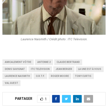
Laurence Naismith / Crédit photo : ITC Television.
AMICALEMENT VÔTRE
ANTENNE 2
CLAUDE BERTRAND
DENIS SAVIGNAT
ITC TELEVISION
JEAN BERGER
LA UNE EST À VOUS
LAURENCE NAISMITH
O.R.T.F.
ROGER MOORE
TONY CURTIS
VAL GUEST
PARTAGER
1