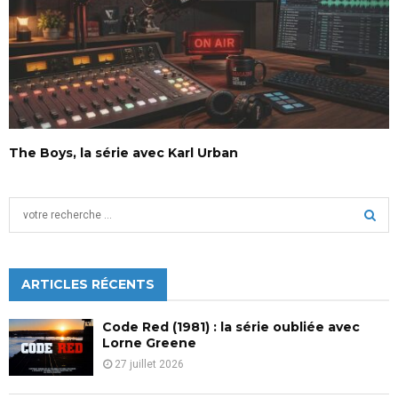
The Boys, la série avec Karl Urban
S
e
a
S
r
c
ARTICLES RÉCENTS
E
h
f
A
Code Red (1981) : la série oubliée avec
o
Lorne Greene
r
R
27 juillet 2026
:
C