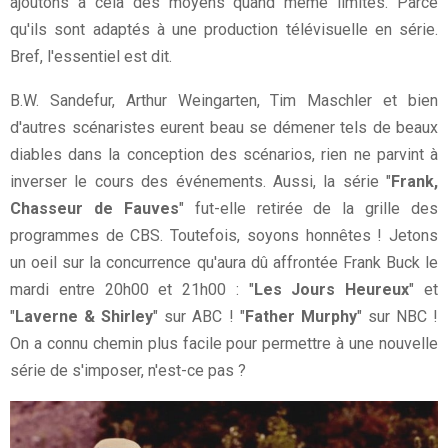
ajoutons à cela des moyens quand même limités. Parce
qu'ils sont adaptés à une production télévisuelle en série.
Bref, l'essentiel est dit.
B.W. Sandefur, Arthur Weingarten, Tim Maschler et bien
d'autres scénaristes eurent beau se démener tels de beaux
diables dans la conception des scénarios, rien ne parvint à
inverser le cours des événements. Aussi, la série "
Frank,
Chasseur de Fauves
" fut-elle retirée de la grille des
programmes de CBS. Toutefois, soyons honnêtes ! Jetons
un oeil sur la concurrence qu'aura dû affrontée Frank Buck le
mardi entre 20h00 et 21h00 : "
Les Jours Heureux
" et
"
Laverne & Shirley
" sur ABC ! "
Father Murphy
" sur NBC !
On a connu chemin plus facile pour permettre à une nouvelle
série de s'imposer, n'est-ce pas ?