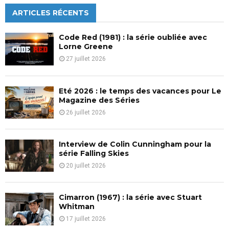
r
c
ARTICLES RÉCENTS
E
h
f
A
Code Red (1981) : la série oubliée avec
o
Lorne Greene
r
R
27 juillet 2026
:
C
Eté 2026 : le temps des vacances pour Le
H
Magazine des Séries
26 juillet 2026
Interview de Colin Cunningham pour la
série Falling Skies
20 juillet 2026
Cimarron (1967) : la série avec Stuart
Whitman
17 juillet 2026