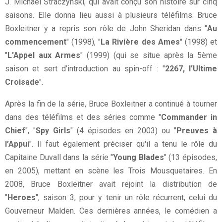
J. Michaël Straczynski, qui avait conçu son histoire sur cinq
saisons. Elle donna lieu aussi à plusieurs téléfilms. Bruce
Boxleitner y a repris son rôle de John Sheridan dans "
Au
commencement
" (1998), "
La Rivière des Ames
" (1998) et
"
L'Appel aux Armes
" (1999) (qui se situe après la 5ème
saison et sert d’introduction au spin-off : "
2267, l’Ultime
Croisade
".
Après la fin de la série, Bruce Boxleitner a continué à tourner
dans des téléfilms et des séries comme "
Commander in
Chief
", "
Spy Girls
" (4 épisodes en 2003) ou "
Preuves à
l’Appui
". Il faut également préciser qu'il a tenu le rôle du
Capitaine Duvall dans la série "
Young Blades
" (13 épisodes,
en 2005), mettant en scène les Trois Mousquetaires. En
2008, Bruce Boxleitner avait rejoint la distribution de
"
Heroes
", saison 3, pour y tenir un rôle récurrent, celui du
Gouverneur Malden. Ces dernières années, le comédien a