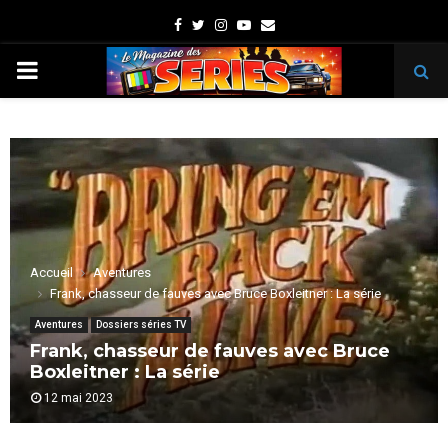
Facebook
Twitter
Instagram
Youtube
Email
PRIMARY
MENU
Accueil
Aventures
Frank, chasseur de fauves avec Bruce Boxleitner : La série
Aventures
Dossiers séries TV
Frank, chasseur de fauves avec Bruce
Boxleitner : La série
12 mai 2023