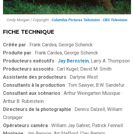
Cindy Morgan / Copyright :
Columbia Pictures Television
-
CBS Television
FICHE TECHNIQUE
Créée par
: Frank Cardea, George Schenck
Produite par
: Frank Cardea, George Schenck
Producteurs exécutifs
:
Jay Bernstein
, Larry A. Thompson
Producteurs associés
: Carl Kugel, David M. Smith
Assistante des producteurs
: Darlyne West
Consultants à la production
: Tom Sawyer, B.W. Sandefur
Consultant aux scénarios
: Arthur Weingarten Musique :
Arthur B. Rubinstein
Directeurs de la photographie
: Dennis Dalzell, William
Cronjager
Opérateurs caméra
: William Jay Gahret, Patrick Fennell
Montage
: Jim Benson, Art Stafford, Clay Bartels