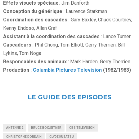
Effets visuels spéciaux
: Jim Danforth
Conception du générique
: Laurence Starkman
Coordination des cascades
: Gary Baxley, Chuck Courtney,
Kenny Endoso, Allan Graf
Assistant à la coordination des cascades
: Lance Turner
Cascadeurs
: Phil Chong, Tom Elliott, Gerry Therrien, Bill
Lykins, Tom Noga
Responsables des animaux
: Mark Harden, Gerry Therrien
Production :
Columbia Pictures Television
(1982/1983)
LE GUIDE DES EPISODES
ANTENNE 2
BRUCE BOXLEITNER
CBS TELEVISION
CHRISTOPHE DORDAIN
CLYDE KUSATSU