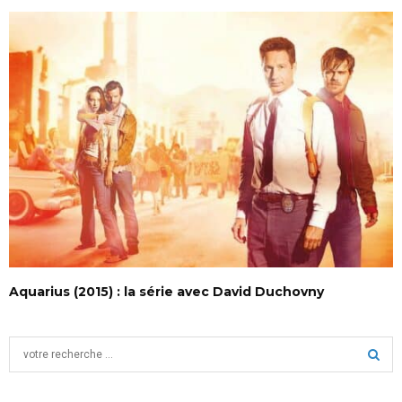
Aquarius (2015) : la série avec David Duchovny
S
e
a
S