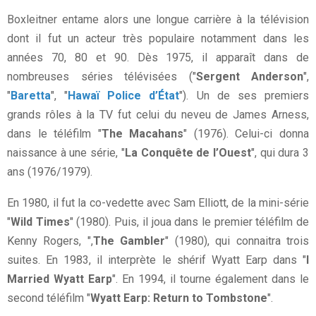
Boxleitner entame alors une longue carrière à la télévision
dont il fut un acteur très populaire notamment dans les
années 70, 80 et 90. Dès 1975, il apparaît dans de
nombreuses séries télévisées ("
Sergent Anderson
",
"
Baretta
", "
Hawaï Police d’État
"). Un de ses premiers
grands rôles à la TV fut celui du neveu de James Arness,
dans le téléfilm "
The Macahans
" (1976). Celui-ci donna
naissance à une série, "
La Conquête de l’Ouest
", qui dura 3
ans (1976/1979).
En 1980, il fut la co-vedette avec Sam Elliott, de la mini-série
"
Wild Times
" (1980). Puis, il joua dans le premier téléfilm de
Kenny Rogers, ",
The Gambler
" (1980), qui connaitra trois
suites. En 1983, il interprète le shérif Wyatt Earp dans "
I
Married Wyatt Earp
". En 1994, il tourne également dans le
second téléfilm "
Wyatt Earp: Return to Tombstone
".