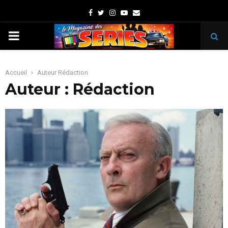
Facebook
Twitter
Instagram
Youtube
Email
PRIMARY
MENU
Accueil
Auteur
Rédaction
Auteur :
Rédaction