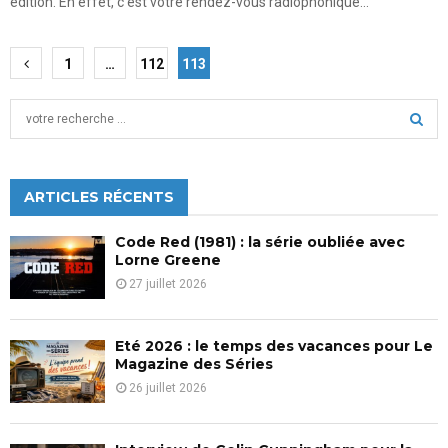
édition. En effet, c'est votre rendez-vous radiophonique...
Pagination
1
…
112
113
des
S
publications
e
a
S
r
c
ARTICLES RÉCENTS
E
h
f
A
Code Red (1981) : la série oubliée avec
o
Lorne Greene
r
R
27 juillet 2026
:
C
Eté 2026 : le temps des vacances pour Le
H
Magazine des Séries
26 juillet 2026