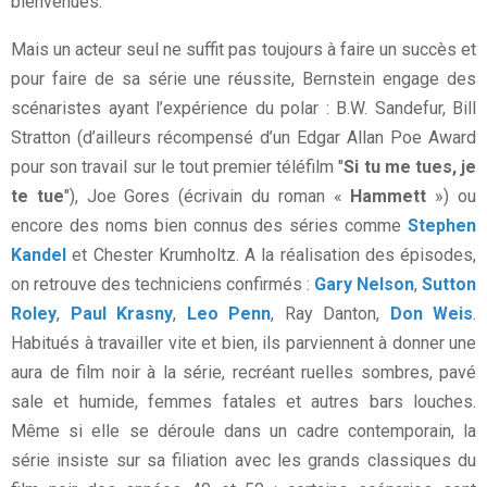
bienvenues.
Mais un acteur seul ne suffit pas toujours à faire un succès et
pour faire de sa série une réussite, Bernstein engage des
scénaristes ayant l’expérience du polar : B.W. Sandefur, Bill
Stratton (d’ailleurs récompensé d’un Edgar Allan Poe Award
pour son travail sur le tout premier téléfilm "
Si tu me tues, je
te tue
"), Joe Gores (écrivain du roman «
Hammett
») ou
encore des noms bien connus des séries comme
Stephen
Kandel
et Chester Krumholtz. A la réalisation des épisodes,
on retrouve des techniciens confirmés :
Gary Nelson
,
Sutton
Roley
,
Paul Krasny
,
Leo Penn
, Ray Danton,
Don Weis
.
Habitués à travailler vite et bien, ils parviennent à donner une
aura de film noir à la série, recréant ruelles sombres, pavé
sale et humide, femmes fatales et autres bars louches.
Même si elle se déroule dans un cadre contemporain, la
série insiste sur sa filiation avec les grands classiques du