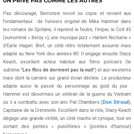
UN PRIVE PAS COMME LES AUTRES
Pas découragé, Bernstein revoit sa copie et revient aux
fondamentaux : de l’univers original de Mike Hammer dans
les romans de Spillane, il reprend le feutre, l’imper, le Colt 45
(surnommé « Betsy »), une musique jazz « Harlem Nocturne »
d’Earle Hagen. Bref, un côté rétro totalement assumé mais
adapté au New York des années 80. Il engage ensuite Stacy
Keach, excellent acteur habitué aux films policiers (le
sublime "
Les flics de dorment pas la nuit
") et aux westerns
mais dont la carrière sur grand écran décline. Le producteur
adapte aussi le passé du personnage au goût du jour :
Hammer est désormais un vétéran de la guerre du Vietnam
où il a combattu avec son ami Pat Chambers (
Don Stroud
),
Capitaine de la Criminelle. Excellent dans le rôle, Stacy Keach
dégage une grande virilité, un côté macho et cynique, tout en
sortant des petites « punchlines » (pointes d’humour)