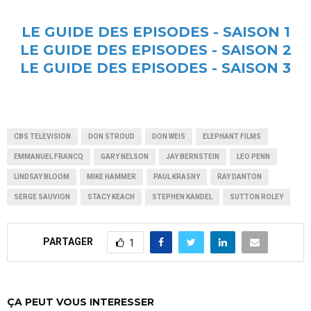
LE GUIDE DES EPISODES - SAISON 1
LE GUIDE DES EPISODES - SAISON 2
LE GUIDE DES EPISODES - SAISON 3
CBS TELEVISION
DON STROUD
DON WEIS
ELEPHANT FILMS
EMMANUEL FRANCQ
GARY NELSON
JAY BERNSTEIN
LEO PENN
LINDSAY BLOOM
MIKE HAMMER
PAUL KRASNY
RAY DANTON
SERGE SAUVION
STACY KEACH
STEPHEN KANDEL
SUTTON ROLEY
PARTAGER
1
ÇA PEUT VOUS INTERESSER