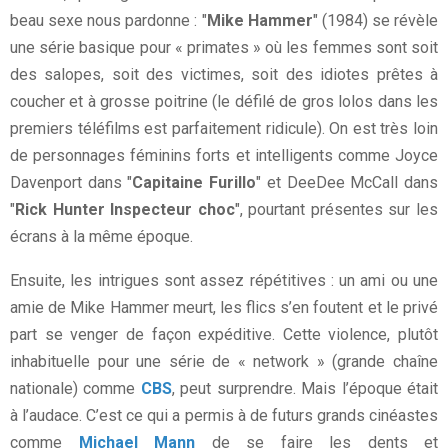
beau sexe nous pardonne : "
Mike Hammer
" (1984) se révèle
une série basique pour « primates » où les femmes sont soit
des salopes, soit des victimes, soit des idiotes prêtes à
coucher et à grosse poitrine (le défilé de gros lolos dans les
premiers téléfilms est parfaitement ridicule). On est très loin
de personnages féminins forts et intelligents comme Joyce
Davenport dans "
Capitaine Furillo
" et DeeDee McCall dans
"
Rick Hunter Inspecteur choc
", pourtant présentes sur les
écrans à la même époque.
Ensuite, les intrigues sont assez répétitives : un ami ou une
amie de Mike Hammer meurt, les flics s’en foutent et le privé
part se venger de façon expéditive. Cette violence, plutôt
inhabituelle pour une série de « network » (grande chaîne
nationale) comme
CBS
, peut surprendre. Mais l’époque était
à l’audace. C’est ce qui a permis à de futurs grands cinéastes
comme
Michael Mann
de se faire les dents et