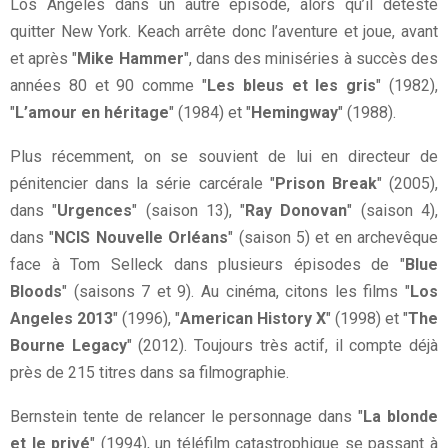
Los Angeles dans un autre épisode, alors qu’il déteste
quitter New York. Keach arrête donc l’aventure et joue, avant
et après "
Mike Hammer
", dans des miniséries à succès des
années 80 et 90 comme "
Les bleus et les gris
" (1982),
"
L’amour en héritage
" (1984) et "
Hemingway
" (1988).
Plus récemment, on se souvient de lui en directeur de
pénitencier dans la série carcérale "
Prison Break
" (2005),
dans "
Urgences
" (saison 13), "
Ray Donovan
" (saison 4),
dans "
NCIS Nouvelle Orléans
" (saison 5) et en archevêque
face à Tom Selleck dans plusieurs épisodes de "
Blue
Bloods
" (saisons 7 et 9). Au cinéma, citons les films "
Los
Angeles 2013
" (1996), "
American History X
" (1998) et "
The
Bourne Legacy
" (2012). Toujours très actif, il compte déjà
près de 215 titres dans sa filmographie.
Bernstein tente de relancer le personnage dans "
La blonde
et le privé
" (1994), un téléfilm catastrophique se passant à