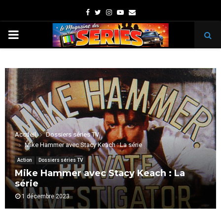
Facebook
Twitter
Instagram
Youtube
Email
PRIMARY
MENU
Accueil
Dossiers séries TV
Mike Hammer avec Stacy Keach : La série
Action
Dossiers séries TV
Mike Hammer avec Stacy Keach : La
série
1 décembre 2023