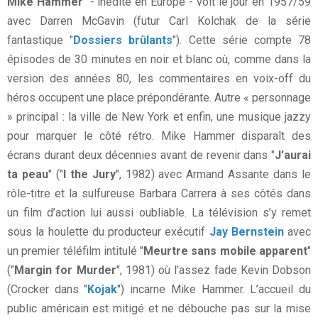
Mike Hammer
" - inédite en Europe - voit le jour en 1957/59
avec Darren McGavin (futur Carl Kolchak de la série
fantastique "
Dossiers brûlants
"). Cette série compte 78
épisodes de 30 minutes en noir et blanc où, comme dans la
version des années 80, les commentaires en voix-off du
héros occupent une place prépondérante. Autre « personnage
» principal : la ville de New York et enfin, une musique jazzy
pour marquer le côté rétro. Mike Hammer disparaît des
écrans durant deux décennies avant de revenir dans "
J’aurai
ta peau
" ("
I the Jury
", 1982) avec Armand Assante dans le
rôle-titre et la sulfureuse Barbara Carrera à ses côtés dans
un film d’action lui aussi oubliable. La télévision s’y remet
sous la houlette du producteur exécutif
Jay Bernstein
avec
un premier téléfilm intitulé "
Meurtre sans mobile apparent
"
("
Margin for Murder
", 1981) où l’assez fade Kevin Dobson
(Crocker dans "
Kojak
") incarne Mike Hammer. L’accueil du
public américain est mitigé et ne débouche pas sur la mise