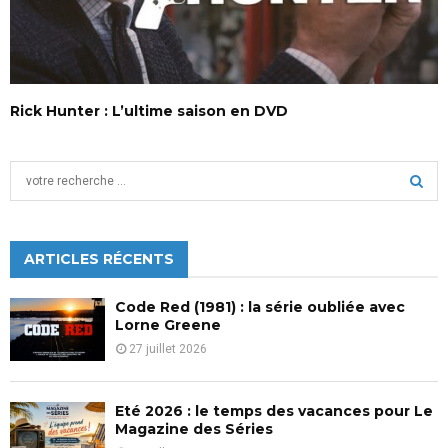
Rick Hunter : L’ultime saison en DVD
S
e
a
S
r
c
ARTICLES RÉCENTS
E
h
f
A
Code Red (1981) : la série oubliée avec
o
Lorne Greene
r
R
27 juillet 2026
:
C
Eté 2026 : le temps des vacances pour Le
H
Magazine des Séries