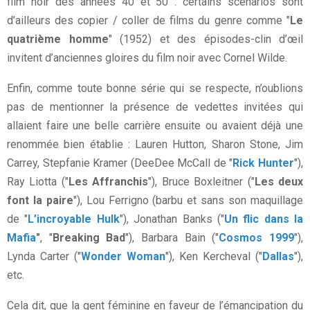
film noir des années 40 et 50 : certains scénarios sont
d’ailleurs des copier / coller de films du genre comme "
Le
quatrième homme
" (1952) et des épisodes-clin d’œil
invitent d’anciennes gloires du film noir avec Cornel Wilde.
Enfin, comme toute bonne série qui se respecte, n’oublions
pas de mentionner la présence de vedettes invitées qui
allaient faire une belle carrière ensuite ou avaient déjà une
renommée bien établie : Lauren Hutton, Sharon Stone, Jim
Carrey, Stepfanie Kramer (DeeDee McCall de "
Rick Hunter
"),
Ray Liotta ("
Les Affranchis
"), Bruce Boxleitner ("
Les deux
font la paire
"), Lou Ferrigno (barbu et sans son maquillage
de "
L’incroyable Hulk
"), Jonathan Banks ("
Un flic dans la
Mafia
"
, "
Breaking Bad
"), Barbara Bain ("
Cosmos 1999
"),
Lynda Carter ("
Wonder Woman
"), Ken Kercheval ("
Dallas
"),
etc.
Cela dit, que la gent féminine en faveur de l’émancipation du