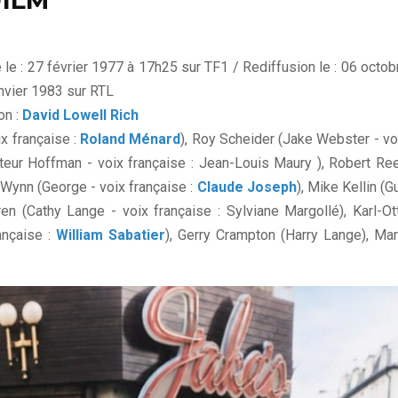
FILM
e le : 27 février 1977 à 17h25 sur TF1 / Rediffusion le : 06 octob
anvier 1983 sur RTL
on :
David Lowell Rich
x française :
Roland Ménard
), Roy Scheider (Jake Webster - vo
teur Hoffman - voix française : Jean-Louis Maury ), Robert Re
 Wynn (George - voix française :
Claude Joseph
), Mike Kellin (G
en (Cathy Lange - voix française : Sylviane Margollé), Karl-Ot
ançaise :
William Sabatier
), Gerry Crampton (Harry Lange), Mar