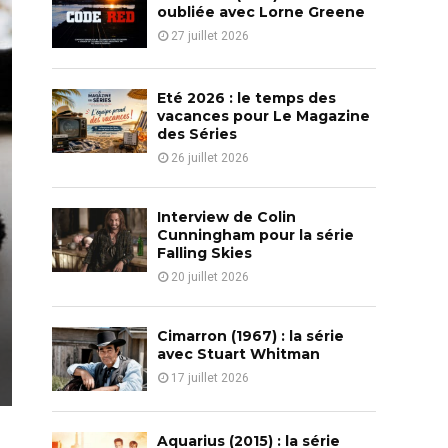
o
oubliée avec Lorne Greene
r
R
27 juillet 2026
:
C
Eté 2026 : le temps des
H
vacances pour Le Magazine
des Séries
26 juillet 2026
Interview de Colin
Cunningham pour la série
Falling Skies
20 juillet 2026
Cimarron (1967) : la série
avec Stuart Whitman
17 juillet 2026
Aquarius (2015) : la série