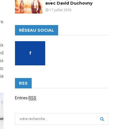
avec David Duchovny
17 juillet 2026
re
RÉSEAU SOCIAL
ix
ed
us
to
ia
RSS
Entries
RSS
S
e
a