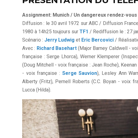
PRESENTATION DU TELE
Assignment: Munich / Un dangereux rendez-vous
Diffusion : le 30 avril 1972 sur ABC / Diffusion Franc
1980 à 14h25 toujours sur
TF1
/ Rediffusion le : 27 j
Scénario :
Jerry Ludwig
et
Eric Bercovici
/ Réalisati
Avec :
Richard Basehart
(Major Barney Caldwell - voi
française : Serge Lhorca), Werner Klemperer (Inspec
(Doug Mitchell - voix française : Jean Roche), Keenan
- voix française :
Serge Sauvion
), Lesley Ann Warr
Alberty (Fritz), Pernell Roberts (C.C. Boyan - voix fr
Lucca (Hilda).