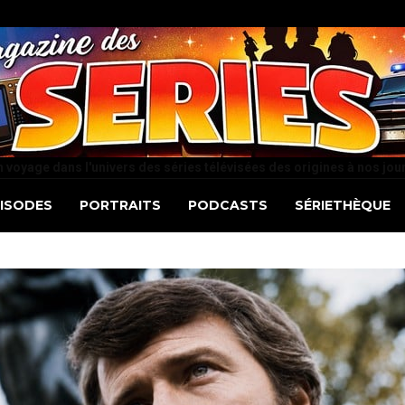
 voyage dans l'univers des séries télévisées des origines à nos jou
PISODES
PORTRAITS
PODCASTS
SÉRIETHÈQUE