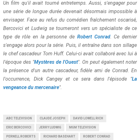
Un film qu'il avait tourné entretemps. Aussi, s'engager pour
une série de longue durée devenait désormais impossible à
envisager. Face au refus du comédien fraîchement oscarisé,
Bercovici et Ludwig se tourneront vers un spécialiste de ce
type de rôle en la personne de
Robert Conrad
. Ce dernier
s'engage alors pour la série. Puis, il entraîne dans son sillage
le chef cascadeur Tom Huff. Celui-ci avait collaboré avec lui à
l'époque des "
Mystères de l'Ouest
". On peut également noter
la présence d'un autre cascadeur, fidèle ami de Conrad. En
l'occurrence, Dick Cangey et ce sera dans l'épisode "
La
vengeance du mercenaire
".
ABC TELEVISION
CLAUDE JOSEPH
DAVID LOWELL RICH
ERIC BERCOVICI
JERRY LUDWIG
MGM TELEVISION
PERNELL ROBERTS
RICHARD BASEHART
ROBERT CONRAD