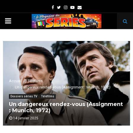
Facebook
Twitter
Instagram
Youtube
Email
PRIMARY
MENU
Accueil
Téléfilms
Un dangereux rendez-vous (Assignment : Munich, 1972)
Dossiers séries TV
Téléfilms
Un dangereux rendez-vous (Assignment
: Munich, 1972)
14 janvier 2025