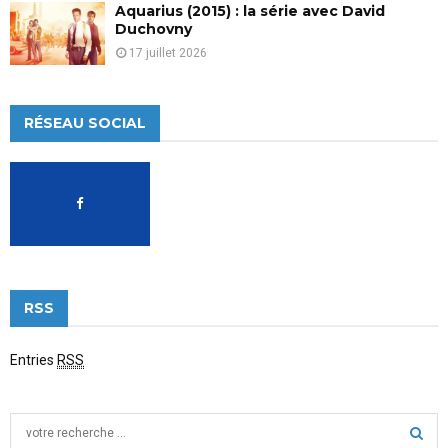
Aquarius (2015) : la série avec David
Duchovny
17 juillet 2026
RÉSEAU SOCIAL
RSS
Entries
RSS
S
e