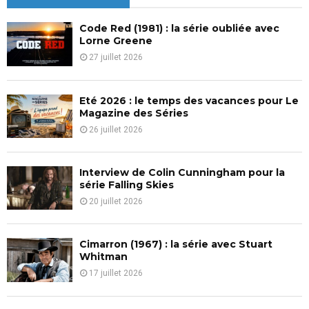
h
f
A
Code Red (1981) : la série oubliée avec
o
Lorne Greene
r
R
27 juillet 2026
:
C
Eté 2026 : le temps des vacances pour Le
H
Magazine des Séries
26 juillet 2026
Interview de Colin Cunningham pour la
série Falling Skies
20 juillet 2026
Cimarron (1967) : la série avec Stuart
Whitman
17 juillet 2026