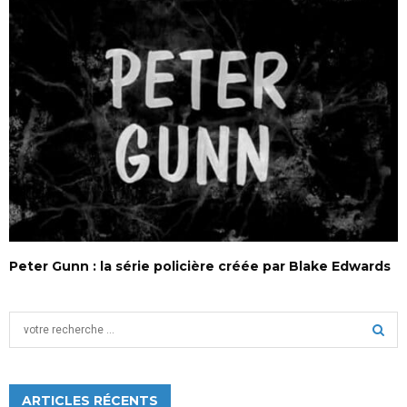
Peter Gunn : la série policière créée par Blake Edwards
S
e
a
S
r
c
ARTICLES RÉCENTS
E