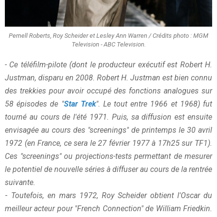
Pernell Roberts, Roy Scheider et Lesley Ann Warren / Crédits photo : MGM
Television - ABC Television.
- Ce téléfilm-pilote (dont le producteur exécutif est Robert H.
Justman, disparu en 2008. Robert H. Justman est bien connu
des trekkies pour avoir occupé des fonctions analogues sur
58 épisodes de "
Star Trek
". Le tout entre 1966 et 1968) fut
tourné au cours de l'été 1971. Puis, sa diffusion est ensuite
envisagée au cours des "screenings" de printemps le 30 avril
1972 (en France, ce sera le 27 février 1977 à 17h25 sur TF1).
Ces "screenings" ou projections-tests permettant de mesurer
le potentiel de nouvelle séries à diffuser au cours de la rentrée
suivante.
-
Toutefois, en mars 1972, Roy Scheider obtient l'Oscar du
meilleur acteur pour "French Connection" de William Friedkin.