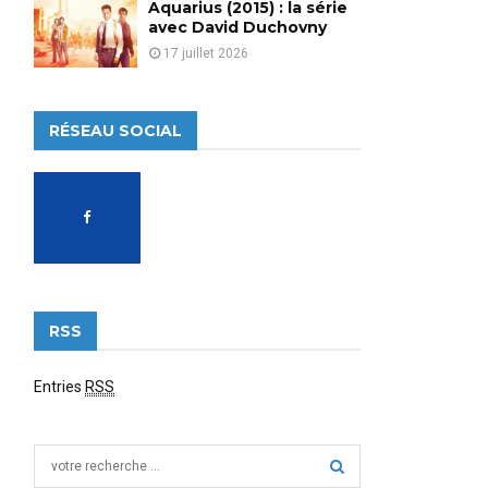
Aquarius (2015) : la série
avec David Duchovny
17 juillet 2026
RÉSEAU SOCIAL
RSS
Entries
RSS
S
e