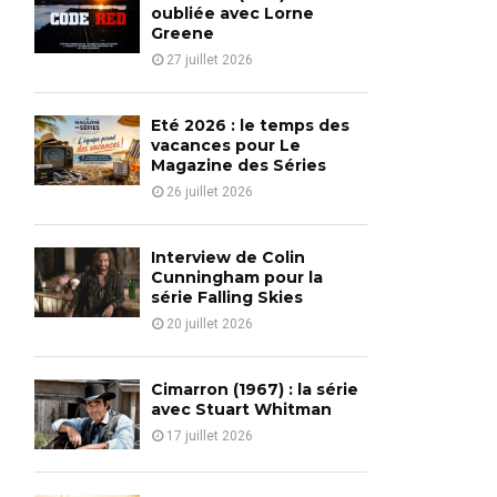
o
oubliée avec Lorne
r
Greene
R
:
27 juillet 2026
C
H
Eté 2026 : le temps des
vacances pour Le
Magazine des Séries
26 juillet 2026
Interview de Colin
Cunningham pour la
série Falling Skies
20 juillet 2026
Cimarron (1967) : la série
avec Stuart Whitman
17 juillet 2026