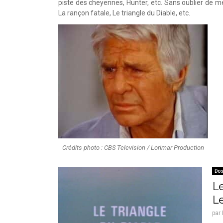
piste des cheyennes, Hunter, etc. Sans oublier de m
La rançon fatale, Le triangle du Diable, etc.
Crédits photo : CBS Television / Lorimar Production
Dos
L
Le
par