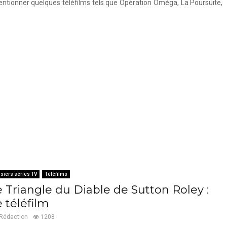
entionner quelques téléfilms tels que Opération Oméga, La Poursuite,
siers séries TV
Téléfilms
e Triangle du Diable de Sutton Roley :
 téléfilm
Rédaction
1208