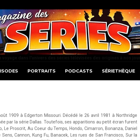
 voyage dans l'univers des séries télévisées des origines à nos jou
PISODES
PORTRAITS
PODCASTS
SÉRIETHÈQUE
 août 1909 à Edgerton Missouri. Décédé le 26 avril 1981 à Northridge
e par la série Dallas. Toutefois, ses apparitions au petit écran furent
, Le Proscrit, Au Coeur du Temps, Hondo, Cimarron, Bonanza, Daniel
e Sens, Cannon, Kung Fu, Banacek, Les rues de San Francisco, Sur la