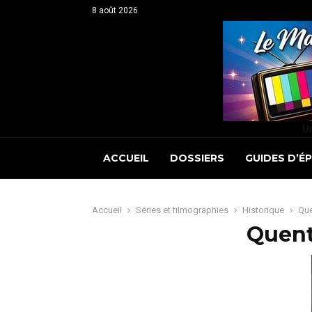
8 août 2026
Un
ACCUEIL
DOSSIERS
GUIDES D’É
Accueil
Séries et filmographies
Historique
Que
Quent