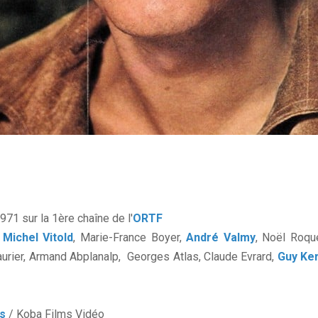
1971 sur la 1ère chaîne de l'
ORTF
,
Michel Vitold
, Marie-France Boyer,
André Valmy
, Noël Roq
aurier, Armand Abplanalp, Georges Atlas, Claude Evrard,
Guy Ke
s
/ Koba Films Vidéo