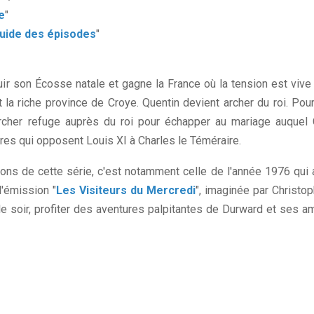
e
"
Guide des épisodes
"
uir son Écosse natale et gagne la France où la tension est vive 
 la riche province de Croye. Quentin devient archer du roi. Po
her refuge auprès du roi pour échapper au mariage auquel C
ières qui opposent Louis XI à Charles le Téméraire.
ons de cette série, c'est notamment celle de l'année 1976 qui 
l'émission "
Les Visiteurs du Mercredi
", imaginée par Christop
n le soir, profiter des aventures palpitantes de Durward et ses 