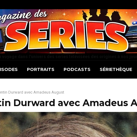
 voyage dans l'univers des séries télévisées des origines à nos jou
PISODES
PORTRAITS
PODCASTS
SÉRIETHÈQUE
ntin Durward avec Amadeus August
in Durward avec Amadeus 