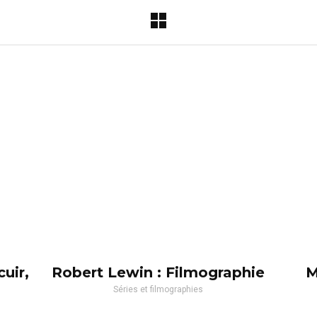
uir,
Robert Lewin : Filmographie
M
Séries et filmographies