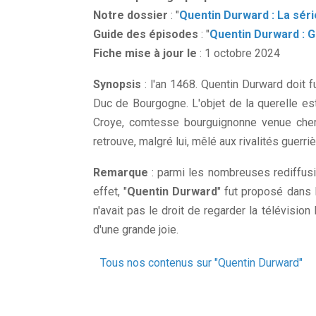
Notre dossier
: "
Quentin Durward : La séri
Guide des épisodes
: "
Quentin Durward : 
Fiche mise à jour le
: 1 octobre 2024
Synopsis
: l'an 1468. Quentin Durward doit f
Duc de Bourgogne. L'objet de la querelle est
Croye, comtesse bourguignonne venue cherc
retrouve, malgré lui, mêlé aux rivalités guerr
Remarque
: parmi les nombreuses rediffusi
effet, "
Quentin Durward
" fut proposé dans 
n'avait pas le droit de regarder la télévisio
d'une grande joie.
Tous nos contenus sur "Quentin Durward"