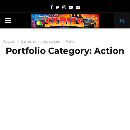
Facebook
Twitter
Instagram
Youtube
Email
PRIMARY
MENU
Accueil
Séries et filmographies
Action
Portfolio Category: Action