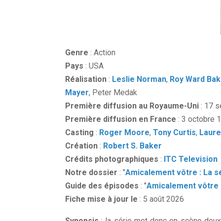
Genre
: Action
Pays
: USA
Réalisation
:
Leslie Norman
,
Roy Ward Bak
Mayer
, Peter Medak
Première diffusion au Royaume-Uni
: 17 
Première diffusion en France
: 3 octobre 1
Casting
:
Roger Moore
,
Tony Curtis
,
Laure
Création
:
Robert S. Baker
Crédits photographiques
:
ITC Television
Notre dossier
: "
Amicalement vôtre : La s
Guide des épisodes
: "
Amicalement vôtre 
Fiche mise à jour le
: 5 août 2026
Synopsis
: la série met donc en scène deu