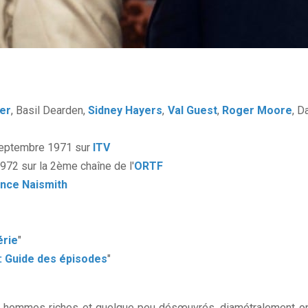
er
, Basil Dearden,
Sidney Hayers
,
Val Guest
,
Roger Moore
, D
septembre 1971 sur
ITV
972 sur la 2ème chaîne de l'
ORTF
nce Naismith
érie
"
: Guide des épisodes
"
x hommes riches et quelque peu désœuvrés, diamétralement opp