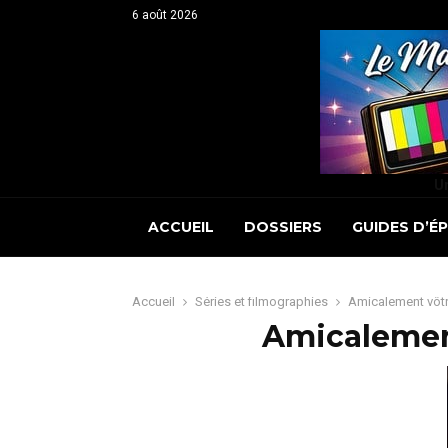
6 août 2026
Un
ACCUEIL
DOSSIERS
GUIDES D’É
Accueil
Séries et filmographies
Amicalement vôtr
Amicalement