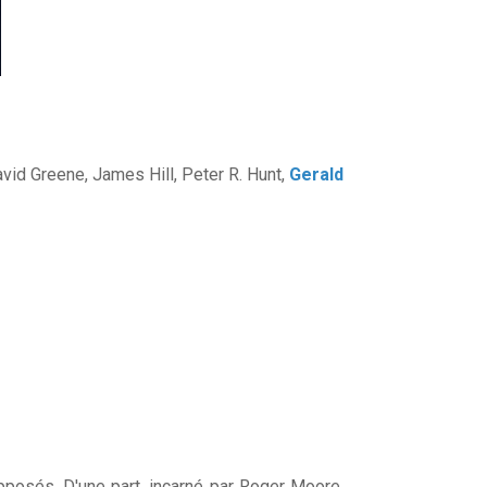
avid Greene, James Hill, Peter R. Hunt,
Gerald
osés. D'une part, incarné par Roger Moore,