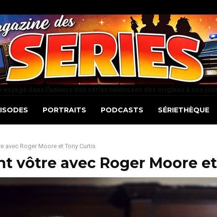
 voyage dans l'univers des séries télévisées des origines à nos jou
PISODES
PORTRAITS
PODCASTS
SÉRIETHÈQUE
e avec Roger Moore et Tony Curtis
 vôtre avec Roger Moore et