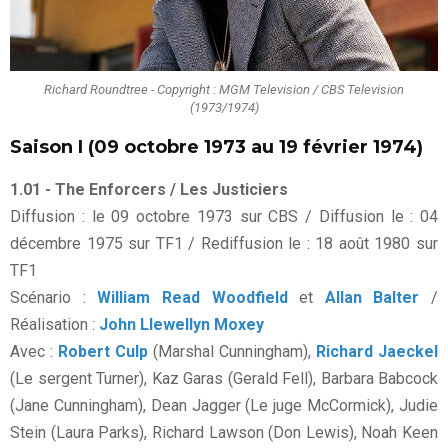
Richard Roundtree - Copyright : MGM Television / CBS Television
(1973/1974)
Saison I (09 octobre 1973 au 19 février 1974)
1.01 - The Enforcers / Les Justiciers
Diffusion : le 09 octobre 1973 sur CBS / Diffusion le : 04
décembre 1975 sur TF1 / Rediffusion le : 18 août 1980 sur
TF1
Scénario :
William Read Woodfield
et
Allan Balter
/
Réalisation :
John Llewellyn Moxey
Avec :
Robert Culp
(Marshal Cunningham),
Richard Jaeckel
(Le sergent Turner), Kaz Garas (Gerald Fell), Barbara Babcock
(Jane Cunningham), Dean Jagger (Le juge McCormick), Judie
Stein (Laura Parks), Richard Lawson (Don Lewis), Noah Keen