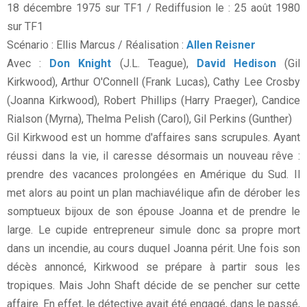
18 décembre 1975 sur TF1 / Rediffusion le : 25 août 1980
sur TF1
Scénario : Ellis Marcus / Réalisation :
Allen Reisner
Avec :
Don Knight
(J.L. Teague),
David Hedison
(Gil
Kirkwood), Arthur O'Connell (Frank Lucas), Cathy Lee Crosby
(Joanna Kirkwood), Robert Phillips (Harry Praeger), Candice
Rialson (Myrna), Thelma Pelish (Carol), Gil Perkins (Gunther)
Gil Kirkwood est un homme d'affaires sans scrupules. Ayant
réussi dans la vie, il caresse désormais un nouveau rêve :
prendre des vacances prolongées en Amérique du Sud. Il
met alors au point un plan machiavélique afin de dérober les
somptueux bijoux de son épouse Joanna et de prendre le
large. Le cupide entrepreneur simule donc sa propre mort
dans un incendie, au cours duquel Joanna périt. Une fois son
décès annoncé, Kirkwood se prépare à partir sous les
tropiques. Mais John Shaft décide de se pencher sur cette
affaire. En effet, le détective avait été engagé, dans le passé,