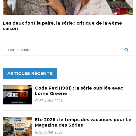
Les deux font la paire, la série : critique de la 4ème
saison
S
e
a
S
r
c
ARTICLES RÉCENTS
E
h
f
A
Code Red (1981) : la série oubliée avec
o
Lorne Greene
r
R
27 juillet 2026
:
C
Eté 2026 : le temps des vacances pour Le
H
Magazine des Séries
26 juillet 2026