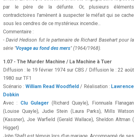
par le père de la défunte. Or, plusieurs éléments
contradictoires l'amènent à suspecter le méfait qui se cache
sous les cendres de ce mystérieux incendie...
Commentaire :
- David Hedison fut le partenaire de Richard Basehart pour la
série "
Voyage au fond des mers
" (1964/1968).
1.07 - The Murder Machine / La Machine à Tuer
Diffusion : le 19 février 1974 sur CBS / Diffusion le : 22 août
1980 sur TF1
Scénario :
William Read Woodfield
/ Réalisation :
Lawrence
Dobkin
Avec :
Clu Gulager
(Richard Quayle), Fionnuala Flanagan
(Louise Quayle), Judie Stein (Laura Parks), Mills Watson
(Kassner), Joe Warfield (Gerald Wallace), Sheldon Altman (
Higget)
John Shaft est témoin lors d'un mariage. Accompagné de ses