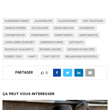
ALEXANDER SINGER
ALLAN BALTER
ALLEN REISNER
CBS TELEVISION
CHARLIE PICERNI
CLU GULAGER
DAVID HEDISON
DON KNIGHT
DON MATHESON
FRANK MARTH
HARRY HARRIS
JARED MARTIN
JOHN LLEWELLYN MOXEY
LAWRENCE DOBKIN
LEE PHILIPS
NICHOLAS COLASANTO
RICHARD JAECKEL
RICHARD ROUNDTREE
ROBERT CULP
SHAFT
TONY CURTIS
WILLIAM READ WOODFIELD
PARTAGER
0
ÇA PEUT VOUS INTERESSER