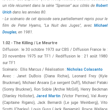
un rôle récurrent dans la série "Spenser" aux côtés de
Robert
Urich
dans les années 80.
- Le scénario de cet épisode sera partiellement repris pour le
film de Peter Hyams, "La Nuit des Juges", avec
Michael
Douglas
, en 1981.
1.02 - The Killing / Le Meurtre
Diffusion : le 30 octobre 1973 sur CBS / Diffusion France le :
20 novembre 1975 sur TF1 / Rediffusion le : 21 août 1980
sur TF1
Scénario : Ellis Marcus / Réalisation :
Nicholas Colasanto
Avec : Janet DuBois (Diana Richie), Leonard Frey (Kyle
Bruckman), Michael Ansara (Le sergent Duff), Michael Pataki
(Sonny Bruckner), Ron Soble (Archie McGill), Henry Beckman
(Stanley Hollister),
Jared Martin
(Victor Perrine), Val Avery
(Capitaine Rigano), Jack Bernardi (Le juge Weinberg), Vito
Scotti (Charley), Louis Guss (Jack Benjamin), Royce Wallace