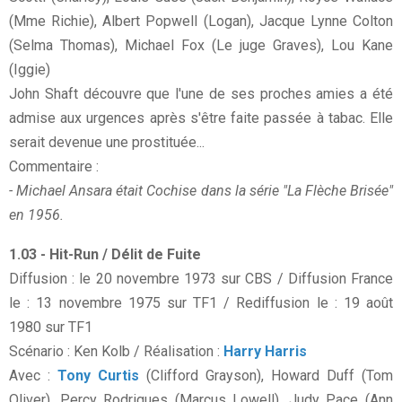
(Mme Richie), Albert Popwell (Logan), Jacque Lynne Colton
(Selma Thomas), Michael Fox (Le juge Graves), Lou Kane
(Iggie)
John Shaft découvre que l'une de ses proches amies a été
admise aux urgences après s'être faite passée à tabac. Elle
serait devenue une prostituée...
Commentaire :
- Michael Ansara était Cochise dans la série "La Flèche Brisée"
en 1956.
1.03 - Hit-Run / Délit de Fuite
Diffusion : le 20 novembre 1973 sur CBS / Diffusion France
le : 13 novembre 1975 sur TF1 / Rediffusion le : 19 août
1980 sur TF1
Scénario : Ken Kolb / Réalisation :
Harry Harris
Avec :
Tony Curtis
(Clifford Grayson), Howard Duff (Tom
Oliver), Percy Rodrigues (Marcus Lowell), Judy Pace (Ann