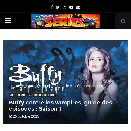
Facebook
Twitter
Instagram
Youtube
Email
PRIMARY
MENU
Accueil
Guides d'épisodes
Buffy contre les vampires, guide des épisodes : Saison 1
Années 50
Guides d'épisodes
Buffy contre les vampires, guide des
épisodes : Saison 1
26 octobre 2025