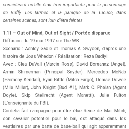
considérant qu’elle était trop importante pour le personnage
de Buffy. Les larmes et la panique de la Tueuse, dans
certaines scènes, sont loin d’être feintes.
1.11 – Out of Mind, Out of Sight / Portée disparue
Diffusion : le 19 mai 1997 sur The WB
Scénario : Ashley Gable et Thomas A. Swyden, d’après une
histoire de Joss Whedon / Réalisation : Reza Badiyi
Avec : Clea DuVall (Marcie Ross), David Boreanaz (Angel),
Armin Shimerman (Principal Snyder), Mercedes McNab
(Harmony Kendall), Ryan Bittle (Mitch Fargo), Denise Dowse
(Mlle Miller), John Knight (Bud #1), Mark C. Phelan (Agent
Doyle), Skip Stellrecht (Agent Manetti), Julie Fulton
(L’enseignante du FBI).
Cordelia fait campagne pour être élue Reine de Mai. Mitch,
son cavalier potentiel pour le bal, est attaqué dans les
vestiaires par une batte de base-ball qui agit apparemment