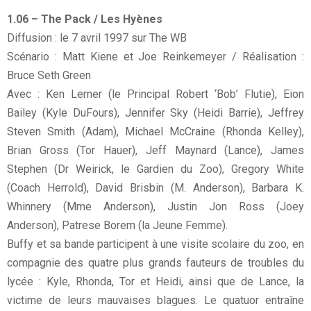
1.06 – The Pack / Les Hyènes
Diffusion : le 7 avril 1997 sur The WB
Scénario : Matt Kiene et Joe Reinkemeyer / Réalisation :
Bruce Seth Green
Avec : Ken Lerner (le Principal Robert ‘Bob’ Flutie), Eion
Bailey (Kyle DuFours), Jennifer Sky (Heidi Barrie), Jeffrey
Steven Smith (Adam), Michael McCraine (Rhonda Kelley),
Brian Gross (Tor Hauer), Jeff Maynard (Lance), James
Stephen (Dr Weirick, le Gardien du Zoo), Gregory White
(Coach Herrold), David Brisbin (M. Anderson), Barbara K.
Whinnery (Mme Anderson), Justin Jon Ross (Joey
Anderson), Patrese Borem (la Jeune Femme).
Buffy et sa bande participent à une visite scolaire du zoo, en
compagnie des quatre plus grands fauteurs de troubles du
lycée : Kyle, Rhonda, Tor et Heidi, ainsi que de Lance, la
victime de leurs mauvaises blagues. Le quatuor entraîne