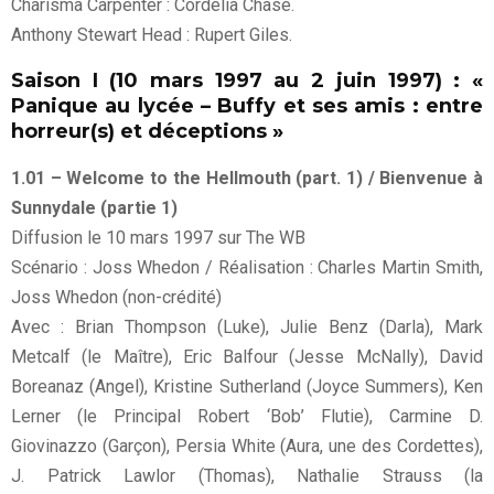
Charisma Carpenter : Cordelia Chase.
Anthony Stewart Head : Rupert Giles.
Saison I (10 mars 1997 au 2 juin 1997) : «
Panique au lycée – Buffy et ses amis : entre
horreur(s) et déceptions »
1.01 – Welcome to the Hellmouth (part. 1) / Bienvenue à
Sunnydale (partie 1)
Diffusion le 10 mars 1997 sur The WB
Scénario : Joss Whedon / Réalisation : Charles Martin Smith,
Joss Whedon (non-crédité)
Avec : Brian Thompson (Luke), Julie Benz (Darla), Mark
Metcalf (le Maître), Eric Balfour (Jesse McNally), David
Boreanaz (Angel), Kristine Sutherland (Joyce Summers), Ken
Lerner (le Principal Robert ‘Bob’ Flutie), Carmine D.
Giovinazzo (Garçon), Persia White (Aura, une des Cordettes),
J. Patrick Lawlor (Thomas), Nathalie Strauss (la