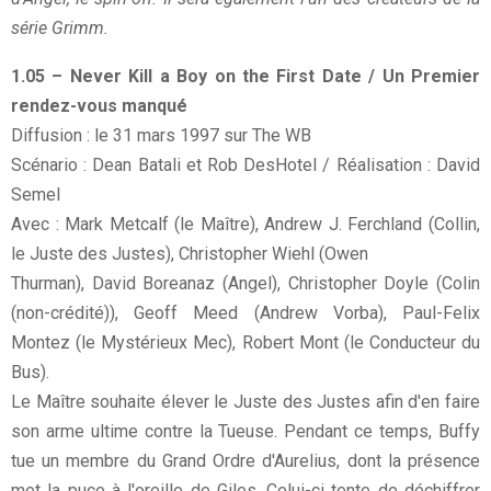
série Grimm.
1.05 – Never Kill a Boy on the First Date / Un Premier
rendez-vous manqué
Diffusion : le 31 mars 1997 sur The WB
Scénario : Dean Batali et Rob DesHotel / Réalisation : David
Semel
Avec : Mark Metcalf (le Maître), Andrew J. Ferchland (Collin,
le Juste des Justes), Christopher Wiehl (Owen
Thurman), David Boreanaz (Angel), Christopher Doyle (Colin
(non-crédité)), Geoff Meed (Andrew Vorba), Paul-Felix
Montez (le Mystérieux Mec), Robert Mont (le Conducteur du
Bus).
Le Maître souhaite élever le Juste des Justes afin d'en faire
son arme ultime contre la Tueuse. Pendant ce temps, Buffy
tue un membre du Grand Ordre d'Aurelius, dont la présence
met la puce à l'oreille de Giles. Celui-ci tente de déchiffrer