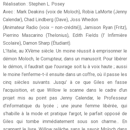
Réalisation : Stephen L. Posey
Avec : Mark Deakins (voix de Moloch), Robia LaMorte (Jenny
Calendar), Chad Lindberg (Dave), Joss Whedon
(Animateur Radio (voix – non-crédité)), Jamison Ryan (Fritz),
Pierrino Mascarino (Thelonius), Edith Fields (l’ Infirmière
Scolaire), Damon Sharp (Étudiant).
L’Italie, au XVème siècle. Un moine réussit à emprisonner le
démon Moloch, le Corrupteur, dans un manuscrit. Pour libérer
le démon, il faudrait que l'ouvrage soit lu à voix haute ; aussi
le moine l'enferme-t-il ensuite dans un coffre, où il passe les
cinq siècles suivants. Jusqu' à ce que Giles en fasse
l'acquisition, et que Willow le scanne dans le cadre d'un
projet mis au point pas Jenny Calendar, le Professeur
d'informatique du lycée ; une jeune femme libérée, qui
s'habille à la mode et pratique l'argot, le parfait opposé de
Giles qui tombe immédiatement sous son charme... En
scannant le livre, Willow relâche sans le savoir Moloch dans