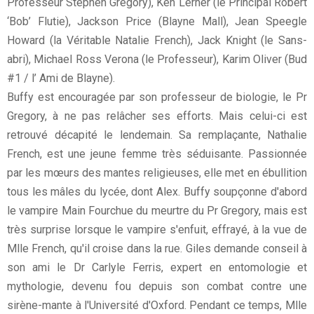
Professeur Stephen Gregory), Ken Lerner (le Principal Robert
‘Bob’ Flutie), Jackson Price (Blayne Mall), Jean Speegle
Howard (la Véritable Natalie French), Jack Knight (le Sans-
abri), Michael Ross Verona (le Professeur), Karim Oliver (Bud
#1 / l’ Ami de Blayne).
Buffy est encouragée par son professeur de biologie, le Pr
Gregory, à ne pas relâcher ses efforts. Mais celui-ci est
retrouvé décapité le lendemain. Sa remplaçante, Nathalie
French, est une jeune femme très séduisante. Passionnée
par les mœurs des mantes religieuses, elle met en ébullition
tous les mâles du lycée, dont Alex. Buffy soupçonne d'abord
le vampire Main Fourchue du meurtre du Pr Gregory, mais est
très surprise lorsque le vampire s'enfuit, effrayé, à la vue de
Mlle French, qu'il croise dans la rue. Giles demande conseil à
son ami le Dr Carlyle Ferris, expert en entomologie et
mythologie, devenu fou depuis son combat contre une
sirène-mante à l'Université d'Oxford. Pendant ce temps, Mlle